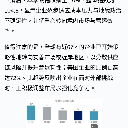
下滑后，本季跌幅收敛至1.0%，整体指数为
104.5，显示企业逐步适应成本压力与地缘政治
不确定性，并将重心转向境内市场与营运效
率。
值得注意的是，全球有近67%的企业已开始策
略性地转向友善市场或近岸地区，以分散供应
链风险并提升营运韧性；美国企业的比例更高
达72%。此趋势反映出企业在面对外部挑战
时，正积极调整布局以强化竞争力。