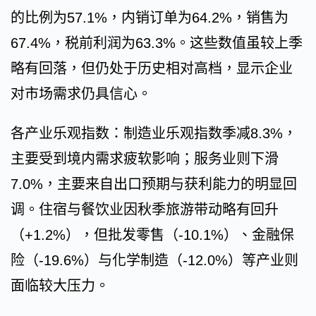
的比例为57.1%，内销订单为64.2%，销售为
67.4%，税前利润为63.3%。这些数值虽较上季
略有回落，但仍处于历史相对高档，显示企业
对市场需求仍具信心。
各产业乐观指数：制造业乐观指数季减8.3%，
主要受到境内需求疲软影响；服务业则下滑
7.0%，主要来自出口预期与获利能力的明显回
调。住宿与餐饮业因秋季旅游带动略有回升
（+1.2%），但批发零售（-10.1%）、金融保
险（-19.6%）与化学制造（-12.0%）等产业则
面临较大压力。