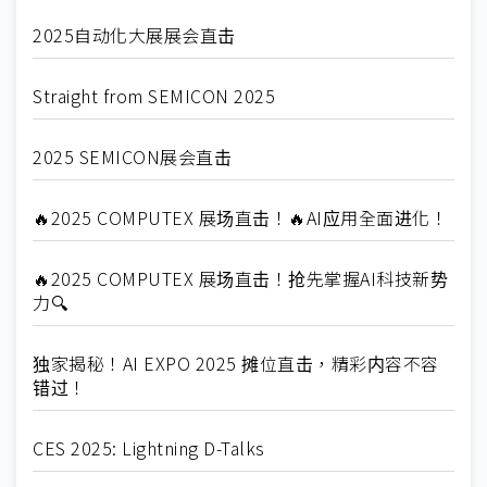
2025自动化大展展会直击
Straight from SEMICON 2025
2025 SEMICON展会直击
🔥2025 COMPUTEX 展场直击！🔥AI应用全面进化！
🔥2025 COMPUTEX 展场直击！抢先掌握AI科技新势
力🔍
独家揭秘！AI EXPO 2025 摊位直击，精彩内容不容
错过！
CES 2025: Lightning D-Talks