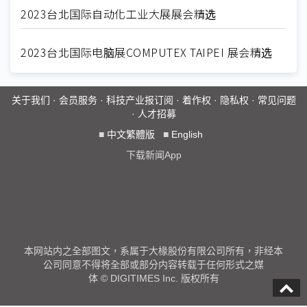
2023台北国际自动化工业大展展会精选
2023台北国际电脑展COMPUTEX TAIPEI 展会精选
关于我们
·
会员服务
·
科技产业报订阅
·
着作权
·
隐私权
·
常见问题
·
人才招募
■
中文繁體版
■
English
下载新闻App
本网站内之全部图文，系属于大椽股份有限公司所有，非经本
公司同意不得将全部或部分内容转载于任何形式之媒
体 © DIGITIMES Inc. 版权所有