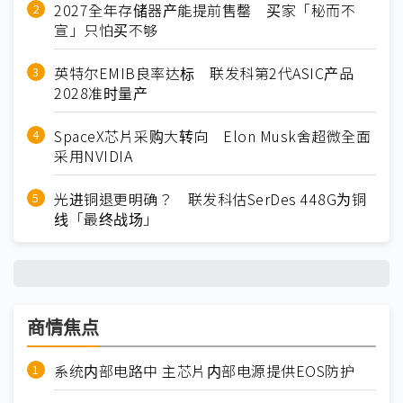
2027全年存储器产能提前售罄 买家「秘而不
宣」只怕买不够
英特尔EMIB良率达标 联发科第2代ASIC产品
2028准时量产
SpaceX芯片采购大转向 Elon Musk舍超微全面
采用NVIDIA
光进铜退更明确？ 联发科估SerDes 448G为铜
线「最终战场」
商情焦点
系统内部电路中 主芯片内部电源提供EOS防护