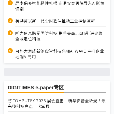
屏南偏乡智能韧性扎根 东港安泰医院导入AI影像
识别
英特蒙以新一代实时软件推动工业控制革新
昕力信息跨足国防科技 携手美商Juxta引进尖端
全域定位科技
台科大育成新创虎智科技亮相AI WAVE 主打企业
地端AI商用
DIGITIMES e-paper专区
📦COMPUTEX 2026 展会直击：精华影音全收录！最
完整科技亮点一次掌握