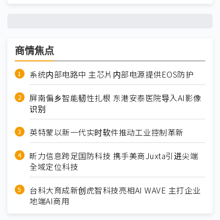
商情焦点
系统内部电路中 主芯片内部电源提供EOS防护
屏南偏乡智能韧性扎根 东港安泰医院导入AI影像
识别
英特蒙以新一代实时软件推动工业控制革新
昕力信息跨足国防科技 携手美商Juxta引进尖端
全域定位科技
台科大育成新创虎智科技亮相AI WAVE 主打企业
地端AI商用