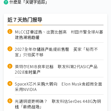
什麽是「关键字追踪」
近７天热门报导
MLCC订单过热、出货比创高 村田示警全球AI基
建热潮将趋缓
2027全年存储器产能提前售罄 买家「秘而不
宣」只怕买不够
英特尔EMIB良率达标 联发科第2代ASIC产品
2028准时量产
SpaceX芯片采购大转向 Elon Musk舍超微全面
采用NVIDIA
光进铜退更明确？ 联发科估SerDes 448G为铜
线「最终战场」