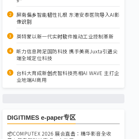
屏南偏乡智能韧性扎根 东港安泰医院导入AI影
像识别
英特蒙以新一代实时软件推动工业控制革新
昕力信息跨足国防科技 携手美商Juxta引进尖
端全域定位科技
台科大育成新创虎智科技亮相AI WAVE 主打企
业地端AI商用
DIGITIMES e-paper专区
📦COMPUTEX 2026 展会直击：精华影音全收