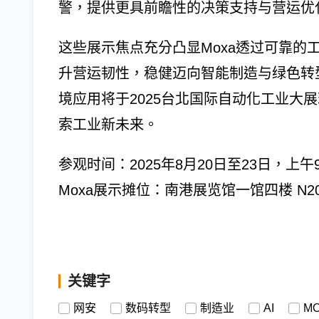
警，提供更具前瞻性的决策支持与营运优
这些展示焦点充分凸显Moxa透过可靠的
升营运韧性，稳健迈向智能制造与绿色转型
境应用将于2025台北国际自动化工业大
索工业新未来。
参观时间：2025年8月20日至23日，上午9
Moxa展示摊位：南港展览馆一馆四楼 N2
关键字
网安
数码转型
制造业
AI
M