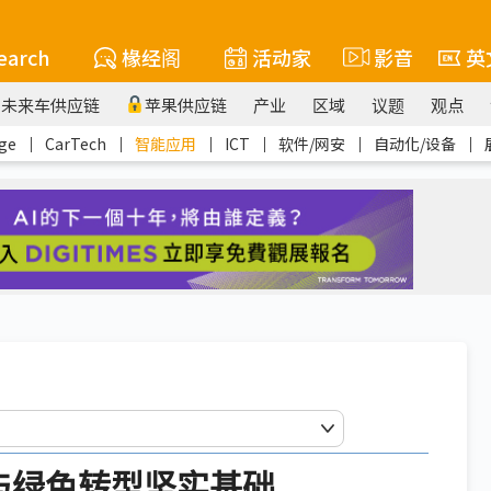
earch
椽经阁
活动家
影音
英
未来车供应链
苹果供应链
产业
区域
议题
观点
ge
｜
CarTech
｜
智能应用
｜
ICT
｜
软件/网安
｜
自动化/设备
｜
造与绿色转型坚实基础