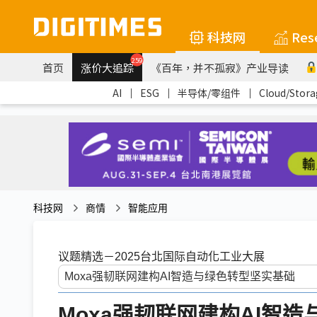
科技网
Res
259
首页
涨价大追踪
《百年，并不孤寂》产业导读
AI
｜
ESG
｜
半导体/零组件
｜
Cloud/Stora
科技网
商情
智能应用
议题精选－2025台北国际自动化工业大展
Moxa强韧联网建构AI智