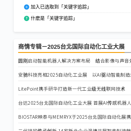
加入已选取到「关键字追踪」
什麽是「关键字追踪」
商情专辑－2025台北国际自动化工业大展
圆刚启动智能机器人解决方案布局 结合影像与声音处
安驰科技亮相2025自动化工业展 以AI驱动智能制
LitePoint携手研华打造新一代工业级无线联网技术
台达2025台北国际自动化工业大展 首展AI传感机
BIOSTAR映泰与MEMRYX于2025台北国际自动化
二代接班传承创新 14家新北企业温情共展智能制造