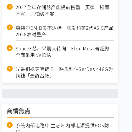
2027全年存储器产能提前售罄 买家「秘而
不宣」只怕买不够
英特尔EMIB良率达标 联发科第2代ASIC产品
2028准时量产
SpaceX芯片采购大转向 Elon Musk舍超微
全面采用NVIDIA
光进铜退更明确？ 联发科估SerDes 448G为
铜线「最终战场」
商情焦点
系统内部电路中 主芯片内部电源提供EOS防
护