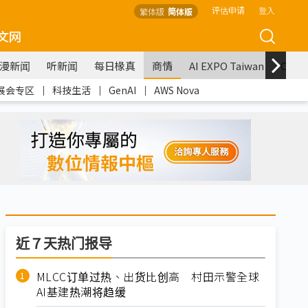
评估申请
登入
繁体版
简体版
文网
漫新闻
听新闻
每日椽真
商情
AI EXPO Taiwan
COM
展会专区
｜
科技生活
｜
GenAI
｜
AWS Nova
近７天热门报导
MLCC订单过热、出货比创高 村田示警全球
AI基建热潮将趋缓