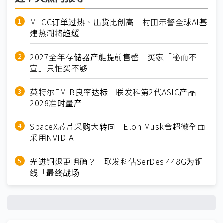
MLCC订单过热、出货比创高 村田示警全球AI基
建热潮将趋缓
2027全年存储器产能提前售罄 买家「秘而不
宣」只怕买不够
英特尔EMIB良率达标 联发科第2代ASIC产品
2028准时量产
SpaceX芯片采购大转向 Elon Musk舍超微全面
采用NVIDIA
光进铜退更明确？ 联发科估SerDes 448G为铜
线「最终战场」