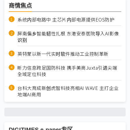
商情焦点
系统内部电路中 主芯片内部电源提供EOS防护
屏南偏乡智能韧性扎根 东港安泰医院导入AI影像
识别
英特蒙以新一代实时软件推动工业控制革新
昕力信息跨足国防科技 携手美商Juxta引进尖端
全域定位科技
台科大育成新创虎智科技亮相AI WAVE 主打企业
地端AI商用
DIGITIMES e-paper专区