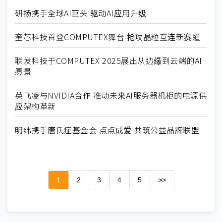
研扬携手全球AI巨头 驱动AI应用升级
奎芯科技首登COMPUTEX舞台 抢攻晶粒互连新赛道
联发科技于COMPUTEX 2025展出从边缘到云端的AI
愿景
英飞凌与NVIDIA合作 推动未来AI服务器机柜的电源供
应架构革新
明纬携手唐氏症基金会 点点成爱 共筑公益品牌联盟
1
2
3
4
5
>>