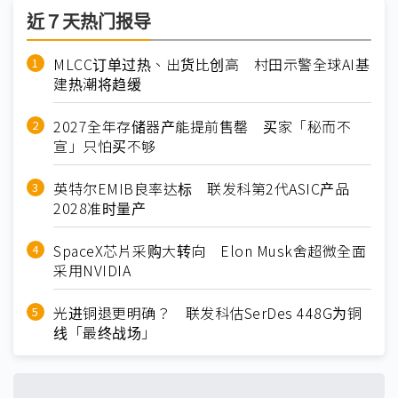
近７天热门报导
MLCC订单过热、出货比创高 村田示警全球AI基
建热潮将趋缓
2027全年存储器产能提前售罄 买家「秘而不
宣」只怕买不够
英特尔EMIB良率达标 联发科第2代ASIC产品
2028准时量产
SpaceX芯片采购大转向 Elon Musk舍超微全面
采用NVIDIA
光进铜退更明确？ 联发科估SerDes 448G为铜
线「最终战场」