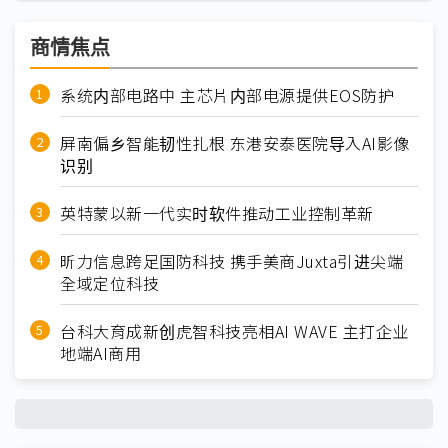
商情焦点
系统内部电路中 主芯片内部电源提供EOS防护
屏南偏乡智能韧性扎根 东港安泰医院导入AI影像
识别
英特蒙以新一代实时软件推动工业控制革新
昕力信息跨足国防科技 携手美商Juxta引进尖端
全域定位科技
台科大育成新创虎智科技亮相AI WAVE 主打企业
地端AI商用