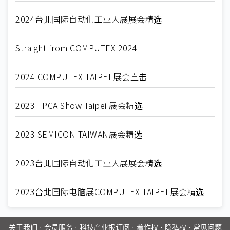
2024台北国际自动化工业大展展会精选
Straight from COMPUTEX 2024
2024 COMPUTEX TAIPEI 展会直击
2023 TPCA Show Taipei 展会精选
2023 SEMICON TAIWAN展会精选
2023台北国际自动化工业大展展会精选
2023台北国际电脑展COMPUTEX TAIPEI 展会精选
关于我们
·
会员服务
·
科技产业报订阅
·
着作权
·
隐私权
·
常见问题