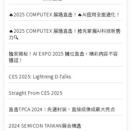
🔥2025 COMPUTEX 展场直击！🔥AI应用全面进化！
🔥2025 COMPUTEX 展场直击！抢先掌握AI科技新势
力🔍
独家揭秘！AI EXPO 2025 摊位直击，精彩内容不容
错过！
CES 2025: Lightning D-Talks
Straight From CES 2025
直击TPCA 2024：先进封装、直接成像成最大亮点
2024 SEMICON TAIWAN展会精选