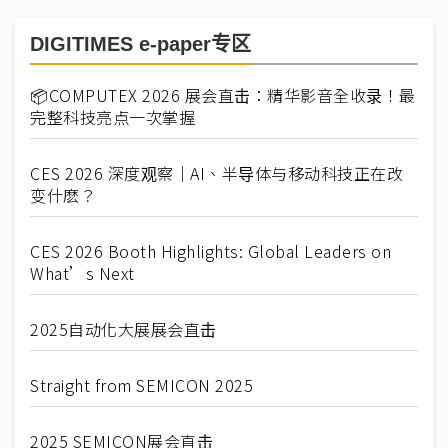
DIGITIMES e-paper专区
📦COMPUTEX 2026 展会直击：精华影音全收录！最
完整科技亮点一次掌握
CES 2026 深度观察｜AI、半导体与移动科技正在改
变什麽？
CES 2026 Booth Highlights: Global Leaders on
What’s Next
2025自动化大展展会直击
Straight from SEMICON 2025
2025 SEMICON展会直击