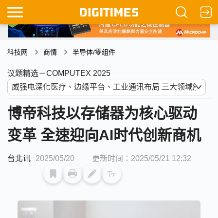
科技网
商情
半导体/零组件
议题精选－COMPUTEX 2025
博帝科技以存储器为核心驱动
变革 全速迎向AI时代创新商机
台北讯
2025/05/20
更新时间：2025/05/21 12:32