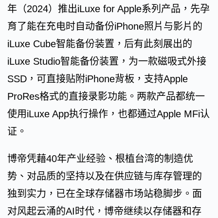
年（2024）推出iLuxe for Apple系列产品，先孕
育了能在充电时自动备份iPhone照片与影片的
iLuxe Cube智能备份装置，后有此刻展出的
iLuxe Studio智能备份装置，为一款磁吸式外接
SSD，可直接贴附iPhone背板，支持Apple
ProRes格式的直接录影功能。两款产品都统一
使用iLuxe App执行操作，也都通过Apple MFi认
证。
博帝凭藉40年产业经验、根植台湾的制造优
势、对品质的坚持以及在供应链与库存管理的
独到实力，已在全球存储器市场站稳脚步。面
对风起云涌的AI时代，博帝继续以存储器和存