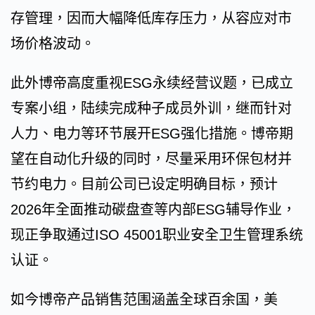
存管理，因而大幅降低库存压力，从容应对市
场价格波动。
此外博帝高度重视ESG永续经营议题，已成立
专案小组，陆续完成种子成员外训，继而针对
人力、电力等环节展开ESG强化措施。博帝期
望在自动化升级的同时，尽量采用环保包材并
节约电力。目前公司已设定明确目标，预计
2026年全面推动碳盘查等内部ESG辅导作业，
现正争取通过ISO 45001职业安全卫生管理系统
认证。
如今博帝产品销售范围涵盖全球百余国，美