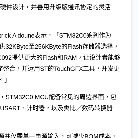
的硬件设计，并善用升级版通讯协定的灵活
k Aidoune表示，「STM32C0系列作为
KByte至256KByte的Flash存储器选择，
C092提供更大的Flash和RAM，让设计者能够
整合，并运用ST的TouchGFX工具，开发更
。」
STM32C0 MCU配备常见的周边界面，包
vice、USART、计时器，以及类比／数码转换器
源并仅需单一电源输入，可减少BOM成本，