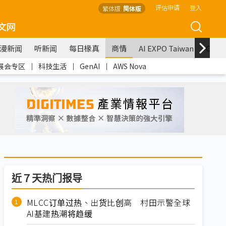
评估申请
登入
繁体版
简体版
文网
漫新闻
听新闻
每日椽真
商情
AI EXPO Taiwan
COM
展会专区
｜
科技生活
｜
GenAI
｜
AWS Nova
近７天热门报导
MLCC订单过热、出货比创高 村田示警全球
AI基建热潮将趋缓