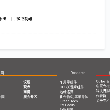
系统
微控制器
Research
技网
Colley &
议题
车用零组件
名家专栏
亚
观点
HPC关键零组件
科技行脚
商情
边缘运算
作者群
中国
展会专区
化合物/功率半导体
关于专栏
Green Tech
EV Focus
新兴科技