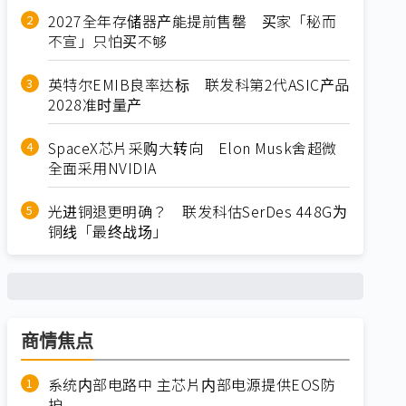
2027全年存储器产能提前售罄 买家「秘而
不宣」只怕买不够
英特尔EMIB良率达标 联发科第2代ASIC产品
2028准时量产
SpaceX芯片采购大转向 Elon Musk舍超微
全面采用NVIDIA
光进铜退更明确？ 联发科估SerDes 448G为
铜线「最终战场」
商情焦点
系统内部电路中 主芯片内部电源提供EOS防
护