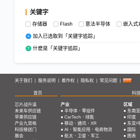
关键字
存储器
Flash
意法半导体
嵌入式
加入已选取到「关键字追踪」
什麽是「关键字追踪」
关于我们
服务说明
着作权
隐私权
常见问题
|
|
|
|
|
首页
科
芯片战升温
产业
区域
未来车供应链
●
半导体．零组件
●
东南
苹果供应链
●
CarTech．绿能
●
印度
产业九宫格
●
移动．通讯．XR
●
东亚/
科技椽送门
●
AI．智能应用．电商物流
●
国际
展会
●
航太．卫星．军工
●
图表