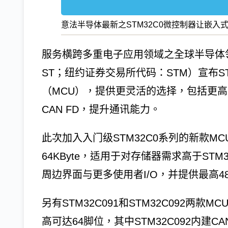
意法半导体最新之STM32C0微控制器让嵌入
服务横跨多重电子应用领域之全球半导体领导厂商
ST；纽约证券交易所代码：STM）宣布S
（MCU），提供更灵活的选择，包括更
CAN FD，提升通讯能力。
此次加入入门级STM32C0系列的新款MCU包
64KByte，适用于对存储器需求高于ST
周边界面与更多使用者I/O，并提供最高4
另有STM32C091和STM32C092两款MC
高可达64脚位，其中STM32C092内建C