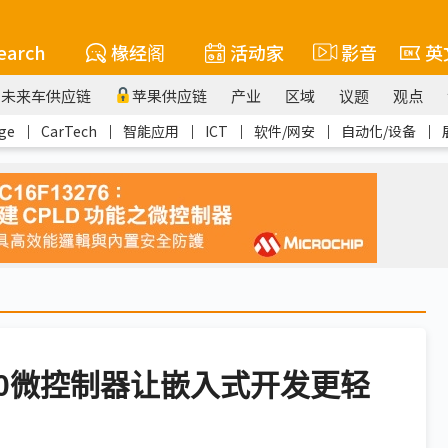
earch
椽经阁
活动家
影音
英
未来车供应链
苹果供应链
产业
区域
议题
观点
ge
｜
CarTech
｜
智能应用
｜
ICT
｜
软件/网安
｜
自动化/设备
｜
C0微控制器让嵌入式开发更轻