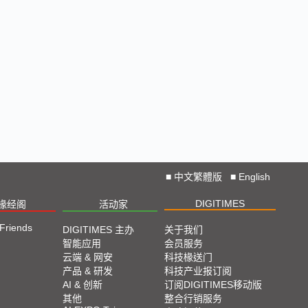
Straight from COMPUTEX 2024
2024 COMPUTEX TAIPEI 展会直击
2023 TPCA Show Taipei 展会精选
2023 SEMICON TAIWAN展会精选
2023台北国际自动化工业大展展会精选
■
中文繁體版
■
English
2023台北国际电脑展COMPUTEX TAIPEI 展会精
DIGITIMES
椽经阁
活动家
选
 Friends
DIGITIMES 主办
关于我们
智能应用
会员服务
云端 & 网安
科技椽送门
产品 & 研发
科技产业报订阅
AI & 创新
订阅DIGITIMES移动版
其他
整合行销服务