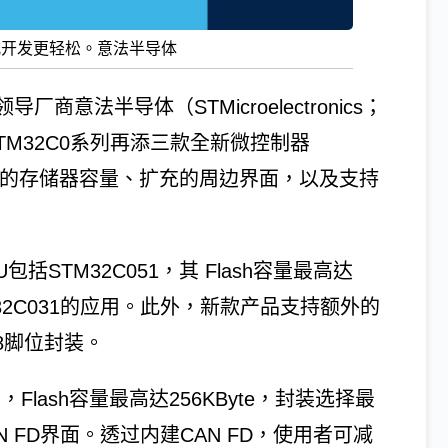
式开发更轻松。意法半导体
意法半导体（STMicroelectronics；
TM32C0系列再添三款全新微控制器
高的存储器容量、扩充的周边界面，以及支持
括STM32C051，其 Flash容量最高达
M32C031的应用。此外，新款产品支持额外的
8脚位封装。
U，Flash容量最高达256KByte，封装选择最
AN FD界面。透过内建CAN FD，使用者可减