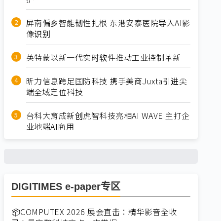
屏南偏乡智能韧性扎根 东港安泰医院导入AI影
像识别
英特蒙以新一代实时软件推动工业控制革新
昕力信息跨足国防科技 携手美商Juxta引进尖
端全域定位科技
台科大育成新创虎智科技亮相AI WAVE 主打企
业地端AI商用
DIGITIMES e-paper专区
📦COMPUTEX 2026 展会直击：精华影音全收