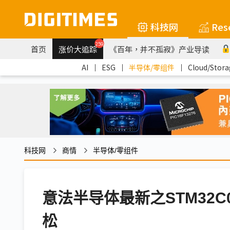
科技网
Res
259
首页
涨价大追踪
《百年，并不孤寂》产业导读
AI
｜
ESG
｜
半导体/零组件
｜
Cloud/Stora
科技网
商情
半导体/零组件
意法半导体最新之STM32
松