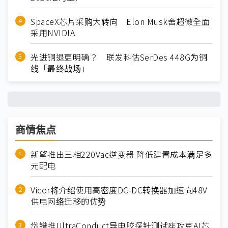
SpaceX芯片采购大转向 Elon Musk舍超微全面
采用NVIDIA
光进铜退更明确？ 联发科估SerDes 448G为铜
线「最终战场」
商情焦点
新望推出三相220Vac逆变器 降低建置成本满足多
元配电
Vicor将介绍使用高密度DC-DC转换器加速向48V
供电网络迁移的优势
岱镨推UltraConduct导电胶探针测试座攻克AI芯