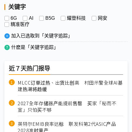
关键字
6G
AI
B5G
耀登科技
网安
精准医疗
加入已选取到「关键字追踪」
什麽是「关键字追踪」
近７天热门报导
MLCC订单过热、出货比创高 村田示警全球AI基
建热潮将趋缓
2027全年存储器产能提前售罄 买家「秘而不
宣」只怕买不够
英特尔EMIB良率达标 联发科第2代ASIC产品
2028准时量产