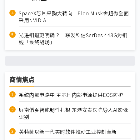
SpaceX芯片采购大转向 Elon Musk舍超微全面
采用NVIDIA
光进铜退更明确？ 联发科估SerDes 448G为铜
线「最终战场」
商情焦点
系统内部电路中 主芯片内部电源提供EOS防护
屏南偏乡智能韧性扎根 东港安泰医院导入AI影像
识别
英特蒙以新一代实时软件推动工业控制革新