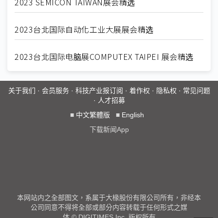
2023 SEMICON TAIWAN展会精选
2023台北国际自动化工业大展展会精选
2023台北国际电脑展COMPUTEX TAIPEI 展会精选
关于我们
·
会员服务
·
科技产业报订阅
·
着作权
·
隐私权
·
常见问题
·
人才招募
■
中文繁體版
■
English
下载新闻App
本网站内之全部图文，系属于大椽股份有限公司所有，非经本
公司同意不得将全部或部分内容转载于任何形式之媒
体 © DIGITIMES Inc. 版权所有