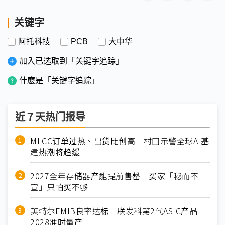
关键字
阿托科技
PCB
大中华
加入已选取到「关键字追踪」
什麽是「关键字追踪」
近７天热门报导
MLCC订单过热、出货比创高 村田示警全球AI基
建热潮将趋缓
2027全年存储器产能提前售罄 买家「秘而不
宣」只怕买不够
英特尔EMIB良率达标 联发科第2代ASIC产品
2028准时量产