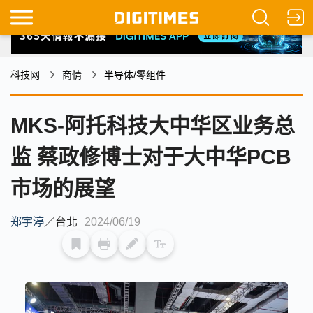
科技网
商情
半导体/零组件
MKS-阿托科技大中华区业务总
监 蔡政修博士对于大中华PCB
市场的展望
郑宇渟
／
台北
2024/06/19