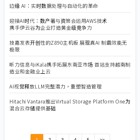
边缘 AI：实时数据处理与自动化的革命
迎接AI时代：数产署与资策会运用AWS技术
携手伊云谷为企业打造黄金级竞争力
技嘉发表开创性的Z890主机板 展现真AI 制霸效能无
极限
昕力信息与iKala携手拓展东南亚市场 首站支持越南制
造业和金融业上云
AI视觉释放LLM完整潜力，重塑智造管理
Hitachi Vantara推出Virtual Storage Platform One为
混合云存储提供基础
1
2
3
4
5
>>