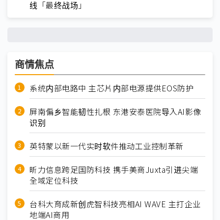
线「最终战场」
商情焦点
系统内部电路中 主芯片内部电源提供EOS防护
屏南偏乡智能韧性扎根 东港安泰医院导入AI影像
识别
英特蒙以新一代实时软件推动工业控制革新
昕力信息跨足国防科技 携手美商Juxta引进尖端
全域定位科技
台科大育成新创虎智科技亮相AI WAVE 主打企业
地端AI商用