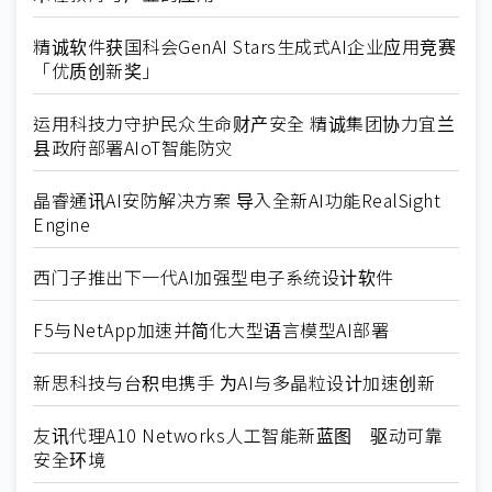
精诚软件获国科会GenAI Stars生成式AI企业应用竞赛
「优质创新奖」
运用科技力守护民众生命财产安全 精诚集团协力宜兰
县政府部署AIoT智能防灾
晶睿通讯AI安防解决方案 导入全新AI功能RealSight
Engine
西门子推出下一代AI加强型电子系统设计软件
F5与NetApp加速并简化大型语言模型AI部署
新思科技与台积电携手 为AI与多晶粒设计加速创新
友讯代理A10 Networks人工智能新蓝图 驱动可靠
安全环境