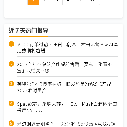
近７天热门报导
MLCC订单过热、出货比创高 村田示警全球AI基
建热潮将趋缓
2027全年存储器产能提前售罄 买家「秘而不
宣」只怕买不够
英特尔EMIB良率达标 联发科第2代ASIC产品
2028准时量产
SpaceX芯片采购大转向 Elon Musk舍超微全面
采用NVIDIA
光进铜退更明确？ 联发科估SerDes 448G为铜