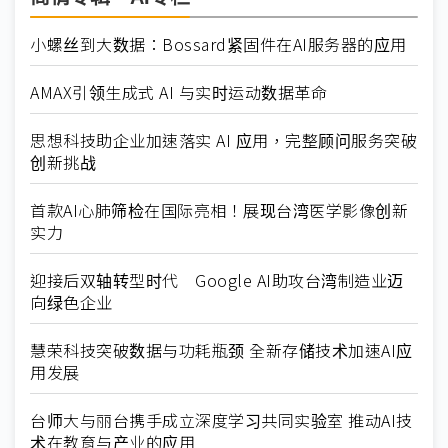
小螺丝到大数据：Bossard紧固件在AI服务器的应用
AMAX引领生成式 AI 与实时运动数据革命
思想科技助企业加速落实 AI 应用，完整顾问服务突破
创新挑战
首款AI心肺筛检在国际亮相！展现台湾医学影像创新
实力
迎接后双轴转型时代 Google AI助攻台湾制造业迈
向绿色企业
慧荣科技突破数据与功耗瓶颈 全新存储技术加速AI应
用发展
台师大与丽台携手成立深度学习共同实验室 推动AI技
术在教育与产业的应用