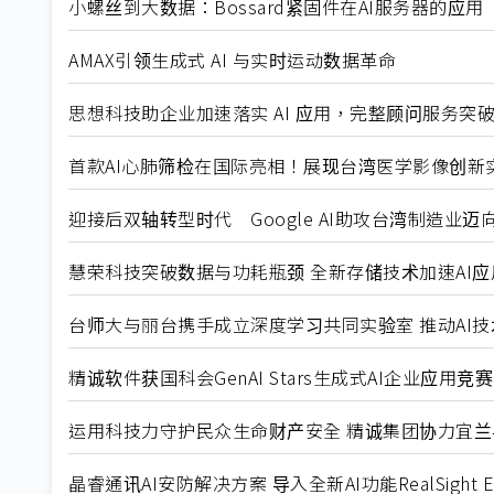
小螺丝到大数据：Bossard紧固件在AI服务器的应用
AMAX引领生成式 AI 与实时运动数据革命
思想科技助企业加速落实 AI 应用，完整顾问服务突
首款AI心肺筛检在国际亮相！展现台湾医学影像创新
迎接后双轴转型时代 Google AI助攻台湾制造业迈
慧荣科技突破数据与功耗瓶颈 全新存储技术加速AI应
台师大与丽台携手成立深度学习共同实验室 推动AI
精诚软件获国科会GenAI Stars生成式AI企业应用
运用科技力守护民众生命财产安全 精诚集团协力宜兰县
晶睿通讯AI安防解决方案 导入全新AI功能RealSight En