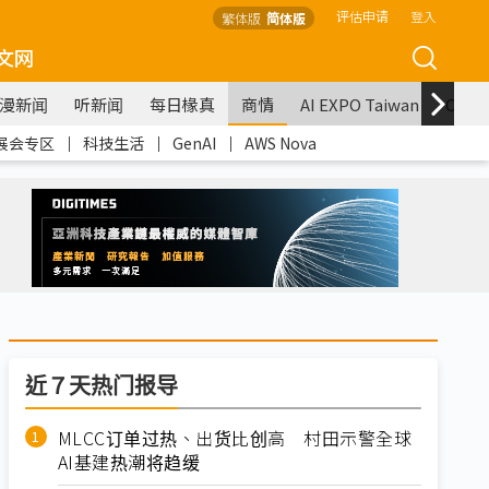
评估申请
登入
繁体版
简体版
文网
漫新闻
听新闻
每日椽真
商情
AI EXPO Taiwan
COM
展会专区
｜
科技生活
｜
GenAI
｜
AWS Nova
近７天热门报导
MLCC订单过热、出货比创高 村田示警全球
AI基建热潮将趋缓