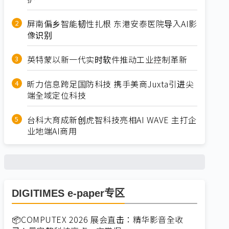
屏南偏乡智能韧性扎根 东港安泰医院导入AI影
像识别
英特蒙以新一代实时软件推动工业控制革新
昕力信息跨足国防科技 携手美商Juxta引进尖
端全域定位科技
台科大育成新创虎智科技亮相AI WAVE 主打企
业地端AI商用
DIGITIMES e-paper专区
📦COMPUTEX 2026 展会直击：精华影音全收