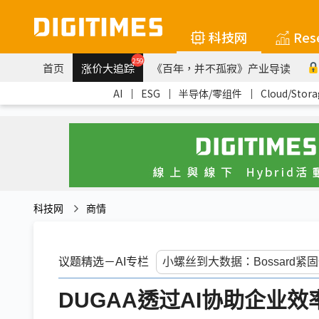
科技网
Res
259
首页
涨价大追踪
《百年，并不孤寂》产业导读
AI
｜
ESG
｜
半导体/零组件
｜
Cloud/Stora
科技网
商情
议题精选－AI专栏
DUGAA透过AI协助企业