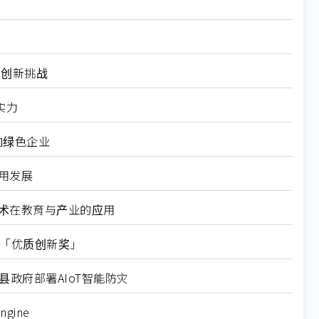
破创新挑战
实力
向绿色企业
用发展
技术在教育与产业的应用
竞赛「优质创新奖」
政府部署AIoT智能防灾
gine