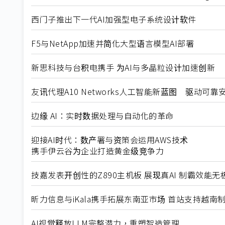
西门子推出下一代AI加强型电子系统设计软件
F5与NetApp加速并简化大型语言模型AI部署
新思科技与台积电携手 为AI与多晶粒设计加速创新
友讯代理A10 Networks人工智能新蓝图 驱动可靠
边缘 AI：实时数据处理与自动化的革命
迎接AI时代：数产署与资策会运用AWS技术
携手伊云谷为企业打造黄金级竞争力
技嘉发表开创性的Z890主机板 展现真AI 制霸效能无
昕力信息与iKala携手拓展东南亚市场 首站支持越南
AI视觉释放LLM完整潜力，重塑智造管理