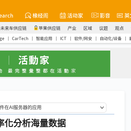
earch
椽经阁
活动家
影音
英
未来车供应链
苹果供应链
产业
区域
议题
观点
ge
｜
CarTech
｜
智能应用
｜
ICT
｜
软件/网安
｜
自动化/设备
｜
效率化分析海量数据