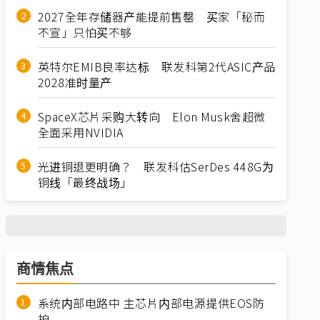
2027全年存储器产能提前售罄 买家「秘而
不宣」只怕买不够
英特尔EMIB良率达标 联发科第2代ASIC产品
2028准时量产
SpaceX芯片采购大转向 Elon Musk舍超微
全面采用NVIDIA
光进铜退更明确？ 联发科估SerDes 448G为
铜线「最终战场」
商情焦点
系统内部电路中 主芯片内部电源提供EOS防
护