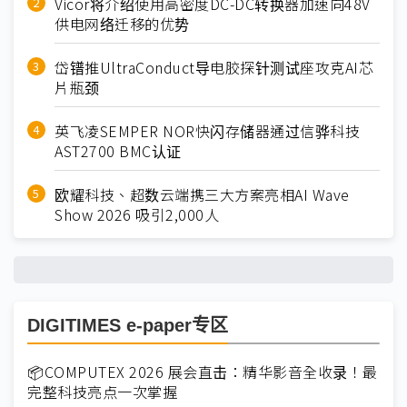
Vicor将介绍使用高密度DC-DC转换器加速向48V
供电网络迁移的优势
岱镨推UltraConduct导电胶探针测试座攻克AI芯
片瓶颈
英飞凌SEMPER NOR快闪存储器通过信骅科技
AST2700 BMC认证
欧耀科技、超数云端携三大方案亮相AI Wave
Show 2026 吸引2,000人
DIGITIMES e-paper专区
📦COMPUTEX 2026 展会直击：精华影音全收录！最
完整科技亮点一次掌握