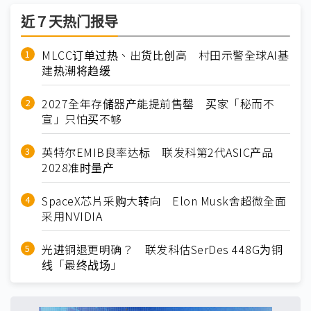
近７天热门报导
MLCC订单过热、出货比创高 村田示警全球AI基
建热潮将趋缓
2027全年存储器产能提前售罄 买家「秘而不
宣」只怕买不够
英特尔EMIB良率达标 联发科第2代ASIC产品
2028准时量产
SpaceX芯片采购大转向 Elon Musk舍超微全面
采用NVIDIA
光进铜退更明确？ 联发科估SerDes 448G为铜
线「最终战场」