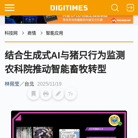
科技网
商情
智能应用
结合生成式AI与猪只行为监测
农科院推动智能畜牧转型
林佩莹
／
台北
2025/11/19