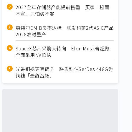
2027全年存储器产能提前售罄 买家「秘而
不宣」只怕买不够
英特尔EMIB良率达标 联发科第2代ASIC产品
2028准时量产
SpaceX芯片采购大转向 Elon Musk舍超微
全面采用NVIDIA
光进铜退更明确？ 联发科估SerDes 448G为
铜线「最终战场」