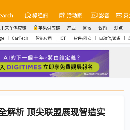
earch
椽经阁
活动家
影音
英
未来车供应链
苹果供应链
产业
区域
议题
观点
ge
｜
CarTech
｜
智能应用
｜
ICT
｜
软件/网安
｜
自动化/设备
｜
全解析 顶尖联盟展现智造实