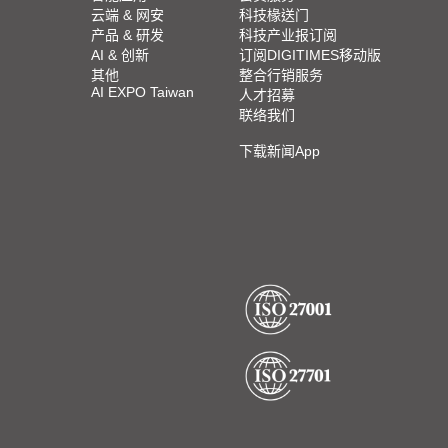
2023 SEMICON TAIWAN展会精选
云端 & 网安
科技椽送门
产品 & 研发
科技产业报订阅
2023台北国际自动化工业大展展会精选
AI & 创新
订阅DIGITIMES移动版
其他
整合行销服务
AI EXPO Taiwan
人才招募
2023台北国际电脑展COMPUTEX TAIPEI 展会精
联络我们
选
下载新闻App