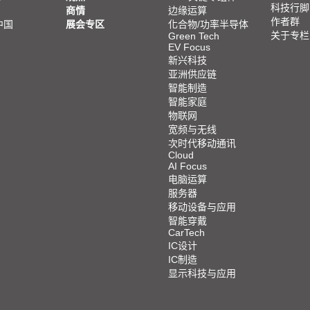
科技行脚
商情
边缘运算
作者群
中国
展会专区
化合物/功率半导体
关于专栏
Green Tech
EV Focus
新兴科技
亚洲供应链
智能制造
智能家庭
物联网
宽频与无线
次时代移动通讯
Cloud
AI Focus
电脑运算
服务器
移动设备与应用
智能穿戴
CarTech
IC设计
IC制造
显示科技与应用