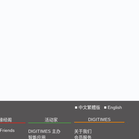
CES 2025: Lightning D-Talks
Straight From CES 2025
直击TPCA 2024：先进封装、直接成像成最大亮点
2024 SEMICON TAIWAN展会精选
2024台北国际自动化工业大展展会精选
Straight from COMPUTEX 2024
2024 COMPUTEX TAIPEI 展会直击
■
中文繁體版
■
English
DIGITIMES
椽经阁
活动家
2023 TPCA Show Taipei 展会精选
 Friends
DIGITIMES 主办
关于我们
智能应用
会员服务