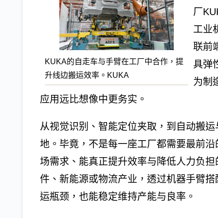
厂K
工业
联前
KUKA的自走车与手臂在工厂中合作，提
具弹
升线边搬运效率。KUKA
为制
应用远比想像中更务实。
从视觉识别、智能定位夹取，到自动搬运
地。毕竟，不是每一座工厂都需要最前沿
场需求、能真正提升效率与降低人力负担
件、新能源或物流产业，透过机器手臂搭
运瓶颈，也能稳定维持产能与良率。