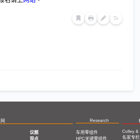
报名请上
网站
。
Research
技网
Colley &
议题
车用零组件
名家专栏
亚
观点
HPC关键零组件