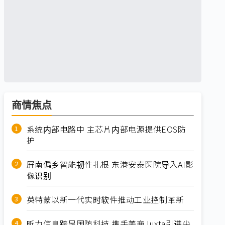
商情焦点
系统内部电路中 主芯片内部电源提供EOS防
护
屏南偏乡智能韧性扎根 东港安泰医院导入AI影
像识别
英特蒙以新一代实时软件推动工业控制革新
昕力信息跨足国防科技 携手美商Juxta引进尖