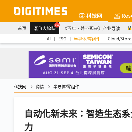
科技网
Res
259
首页
涨价大追踪
《百年，并不孤寂》产业导读
AI
｜
ESG
｜
半导体/零组件
｜
Cloud/Stora
科技网
商情
半导体/零组件
自动化新未来：智造生态系
力