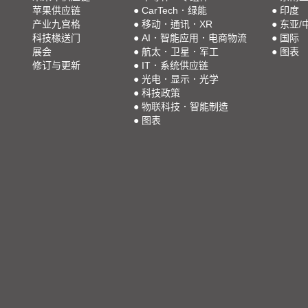
苹果供应链
●
CarTech．绿能
●
印度
产业九宫格
●
移动．通讯．XR
●
东亚/
科技椽送门
●
AI．智能应用．电商物流
●
国际
展会
●
航太．卫星．军工
●
图表
修订与更新
●
IT．系统供应链
●
光电．显示．光学
●
科技政策
●
物联科技．智能制造
●
图表