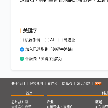
速报名，共同掌握智能制造新趋势。立即
关键字
机器手臂
AI
制造业
加入已选取到「关键字追踪」
什麽是「关键字追踪」
关于我们
服务说明
着作权
隐私权
常见问题
|
|
|
|
|
首页
科
芯片战升温
产业
区域
未来车供应链
●
半导体．零组件
●
东南