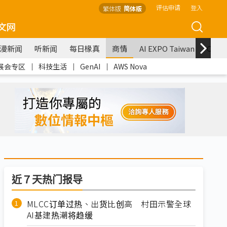
评估申请
登入
繁体版
简体版
文网
漫新闻
听新闻
每日椽真
商情
AI EXPO Taiwan
COM
展会专区
｜
科技生活
｜
GenAI
｜
AWS Nova
近７天热门报导
MLCC订单过热、出货比创高 村田示警全球
AI基建热潮将趋缓