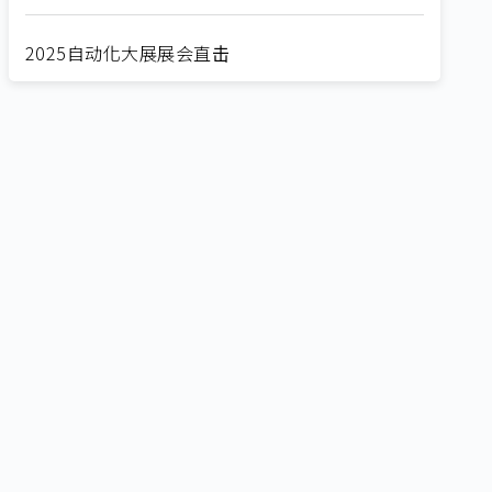
2025自动化大展展会直击
Straight from SEMICON 2025
2025 SEMICON展会直击
🔥2025 COMPUTEX 展场直击！🔥AI应用全面进
化！
🔥2025 COMPUTEX 展场直击！抢先掌握AI科技
新势力🔍
独家揭秘！AI EXPO 2025 摊位直击，精彩内容不
容错过！