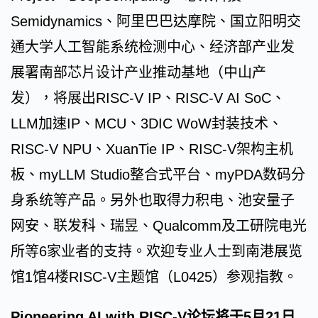
Semidynamics、阿里巴巴达摩院、国立阳明交
通大学人工智能系统检测中心、经济部产业发
展署南部芯片设计产业推动基地（中山产
发），将展出RISC-V IP、RISC-V AI SoC、
LLM加速IP、MCU、3DIC WoW封装技术、
RISC-V NPU、XuanTie IP、RISC-V架构主机
板、myLLM Studio整合式平台、myPDA数码分
身系统等产品。另外也取得力积电、池安量子
网安、联发科、瑞昱、Qualcomm及工研院电光
所等6家业者的支持。欢迎专业人士到南港展览
馆1馆4楼RISC-V主题馆（L0425）参观指教。
Pioneering AI with RISC-V论坛将于5月21日