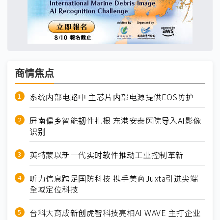
商情焦点
系统内部电路中 主芯片内部电源提供EOS防护
屏南偏乡智能韧性扎根 东港安泰医院导入AI影像
识别
英特蒙以新一代实时软件推动工业控制革新
昕力信息跨足国防科技 携手美商Juxta引进尖端
全域定位科技
台科大育成新创虎智科技亮相AI WAVE 主打企业