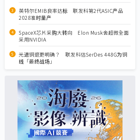
英特尔EMIB良率达标 联发科第2代ASIC产品
2028准时量产
SpaceX芯片采购大转向 Elon Musk舍超微全面
采用NVIDIA
光进铜退更明确？ 联发科估SerDes 448G为铜
线「最终战场」