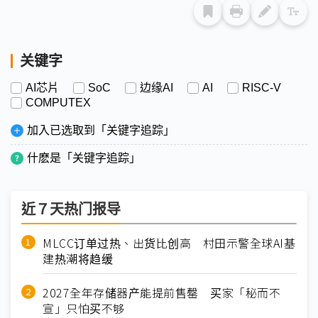
关键字
AI芯片
SoC
边缘AI
AI
RISC-V
COMPUTEX
加入已选取到「关键字追踪」
什麽是「关键字追踪」
近７天热门报导
MLCC订单过热、出货比创高 村田示警全球AI基
建热潮将趋缓
2027全年存储器产能提前售罄 买家「秘而不
宣」只怕买不够