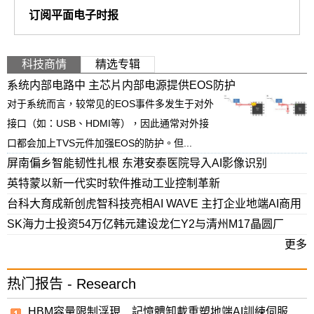
订阅平面电子时报
科技商情
精选专辑
系统内部电路中 主芯片内部电源提供EOS防护
对于系统而言，较常见的EOS事件多发生于对外
接口（如：USB、HDMI等），因此通常对外接
口都会加上TVS元件加强EOS的防护。但...
屏南偏乡智能韧性扎根 东港安泰医院导入AI影像识别
英特蒙以新一代实时软件推动工业控制革新
台科大育成新创虎智科技亮相AI WAVE 主打企业地端AI商用
SK海力士投资54万亿韩元建设龙仁Y2与清州M17晶圆厂
更多
热门报告 - Research
HBM容量限制浮現 記憶體卸載重塑地端AI訓練伺服