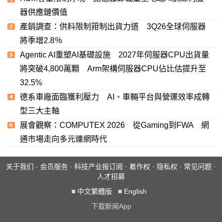
器供應鏈價值
產銷調查：供料限制箝制出貨力道 3Q26全球伺服器
將季增2.8％
Agentic AI重塑AI基礎設施 2027年伺服器CPU出貨量
將突破4,800萬顆 Arm架構伺服器CPU佔比估提升至
32.5%
德系車廠面臨獲利壓力 AI、車輛平台與營運效率成轉
型三大主軸
展會觀察：COMPUTEX 2026 從Gaming到FWA 網
通市場走向多元連網時代
关于我们
·
会员服务
·
科技产业报订阅
·
着作权
·
隐私权
·
常见问题
·
人才招募
■
中文繁體版
■
English
下载新闻App