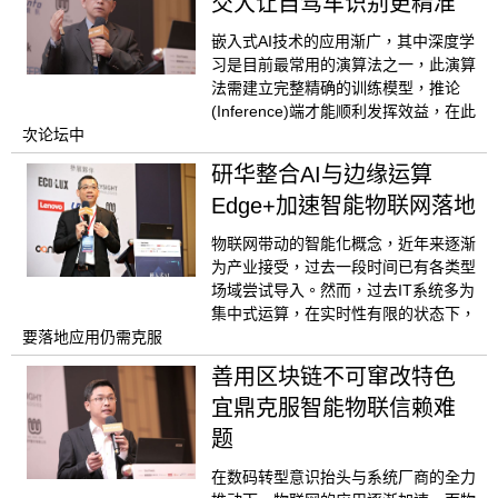
交大让自驾车识别更精准
嵌入式AI技术的应用渐广，其中深度学
习是目前最常用的演算法之一，此演算
法需建立完整精确的训练模型，推论
(Inference)端才能顺利发挥效益，在此
次论坛中
研华整合AI与边缘运算
Edge+加速智能物联网落地
物联网带动的智能化概念，近年来逐渐
为产业接受，过去一段时间已有各类型
场域尝试导入。然而，过去IT系统多为
集中式运算，在实时性有限的状态下，
要落地应用仍需克服
善用区块链不可窜改特色
宜鼎克服智能物联信赖难
题
在数码转型意识抬头与系统厂商的全力