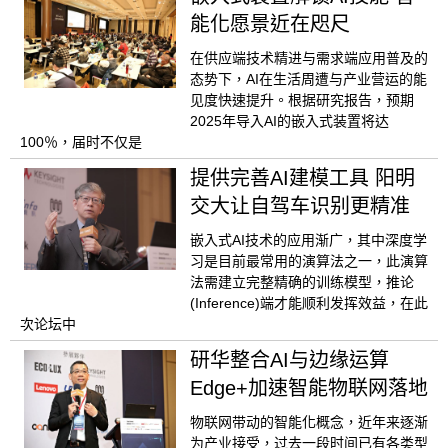
能化愿景近在咫尺
在供应端技术精进与需求端应用普及的
态势下，AI在生活周遭与产业营运的能
见度快速提升。根据研究报告，预期
2025年导入AI的嵌入式装置将达
100％，届时不仅是
提供完善AI建模工具 阳明
交大让自驾车识别更精准
嵌入式AI技术的应用渐广，其中深度学
习是目前最常用的演算法之一，此演算
法需建立完整精确的训练模型，推论
(Inference)端才能顺利发挥效益，在此
次论坛中
研华整合AI与边缘运算
Edge+加速智能物联网落地
物联网带动的智能化概念，近年来逐渐
为产业接受，过去一段时间已有各类型