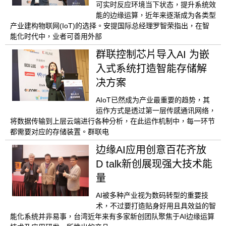
可实时反应环境当下状态，提升系统效
能的边缘运算，近年来逐渐成为各类型
产业建构物联网(IoT)的选择。安提国际总经理罗智荣指出，在智
能化时代中，业者可善用外部
群联控制芯片导入AI 为嵌
入式系统打造智能存储解
决方案
AIoT已然成为产业最重要的趋势，其
运作方式是透过第一层传感通讯网络，
将数据传输到上层云端进行各种分析，在此运作机制中，每一环节
都需要对应的存储装置。群联电
边缘AI应用创意百花齐放
D talk新创展现强大技术能
量
AI被多种产业视为数码转型的重要技
术，不过要打造贴身好用且具效益的智
能化系统并非易事，台湾近年来有多家新创团队聚焦于AI边缘运算