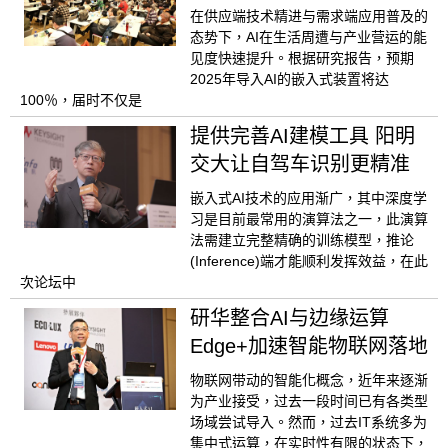
在供应端技术精进与需求端应用普及的
态势下，AI在生活周遭与产业营运的能
见度快速提升。根据研究报告，预期
2025年导入AI的嵌入式装置将达
100％，届时不仅是
提供完善AI建模工具 阳明
交大让自驾车识别更精准
嵌入式AI技术的应用渐广，其中深度学
习是目前最常用的演算法之一，此演算
法需建立完整精确的训练模型，推论
(Inference)端才能顺利发挥效益，在此
次论坛中
研华整合AI与边缘运算
Edge+加速智能物联网落地
物联网带动的智能化概念，近年来逐渐
为产业接受，过去一段时间已有各类型
场域尝试导入。然而，过去IT系统多为
集中式运算，在实时性有限的状态下，