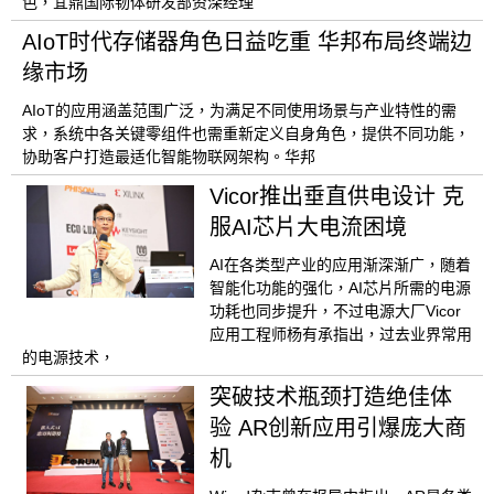
色，宜鼎国际韧体研发部资深经理
AIoT时代存储器角色日益吃重 华邦布局终端边
缘市场
AIoT的应用涵盖范围广泛，为满足不同使用场景与产业特性的需
求，系统中各关键零组件也需重新定义自身角色，提供不同功能，
协助客户打造最适化智能物联网架构。华邦
Vicor推出垂直供电设计 克
服AI芯片大电流困境
AI在各类型产业的应用渐深渐广，随着
智能化功能的强化，AI芯片所需的电源
功耗也同步提升，不过电源大厂Vicor
应用工程师杨有承指出，过去业界常用
的电源技术，
突破技术瓶颈打造绝佳体
验 AR创新应用引爆庞大商
机