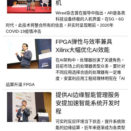
机
Wired杂志曾在报导中指出，AR是各类
科技设备终极的人机界面，在5G、6G
时代，此技术将整合所有的信息，并实时呈现眼前。2020年
COVID-19疫情冲击
FPGA弹性与效率兼具
Xilinx大幅优化AI效能
在AI架构中，处理器扮演了关键角色，
目前市场上的处理器类型众多，要针对
不同应用选择合适的处理器有一定难
度，安富利应用工程经理林明宪在「AI
运算升温 FPGA
提供AI边缘智能管理服务
安提加速智能系统开发时
程
可实时反应环境当下状态，提升系统效
能的边缘运算，近年来逐渐成为各类型