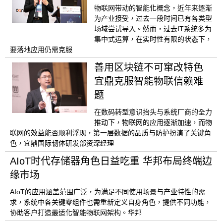
物联网带动的智能化概念，近年来逐渐
为产业接受，过去一段时间已有各类型
场域尝试导入。然而，过去IT系统多为
集中式运算，在实时性有限的状态下，
要落地应用仍需克服
善用区块链不可窜改特色
宜鼎克服智能物联信赖难
题
在数码转型意识抬头与系统厂商的全力
推动下，物联网的应用逐渐加速，而物
联网的效益能否顺利浮现，第一层数据的品质与防护扮演了关键角
色，宜鼎国际韧体研发部资深经理
AIoT时代存储器角色日益吃重 华邦布局终端边
缘市场
AIoT的应用涵盖范围广泛，为满足不同使用场景与产业特性的需
求，系统中各关键零组件也需重新定义自身角色，提供不同功能，
协助客户打造最适化智能物联网架构。华邦