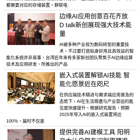
都需要对应的存储装置。群联电
边缘AI应用创意百花齐放
D talk新创展现强大技术能
量
AI被多种产业视为数码转型的重要技
术，不过要打造贴身好用且具效益的智
能化系统并非易事，台湾近年来有多家新创团队聚焦于AI边缘运算
技术及应用研发，所推出的产品
嵌入式装置解锁AI技能 智
能化愿景近在咫尺
在供应端技术精进与需求端应用普及的
态势下，AI在生活周遭与产业营运的能
见度快速提升。根据研究报告，预期
2025年导入AI的嵌入式装置将达
100％，届时不仅是
提供完善AI建模工具 阳明