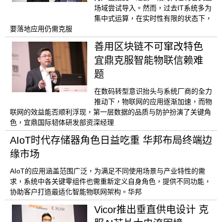
场域尝试导入。然而，过去IT系统多为
集中式运算，在实时性有限的状态下，
要落地应用仍需克服
善用区块链不可窜改特色
宜鼎克服智能物联信赖难
题
在数码转型意识抬头与系统厂商的全力
推动下，物联网的应用逐渐加速，而物
联网的效益能否顺利浮现，第一层数据的品质与防护扮演了关键角
色，宜鼎国际韧体研发部资深经理
AIoT时代存储器角色日益吃重 华邦布局终端边
缘市场
AIoT的应用涵盖范围广泛，为满足不同使用场景与产业特性的需
求，系统中各关键零组件也需重新定义自身角色，提供不同功能，
协助客户打造最适化智能物联网架构。华邦
Vicor推出垂直供电设计 克