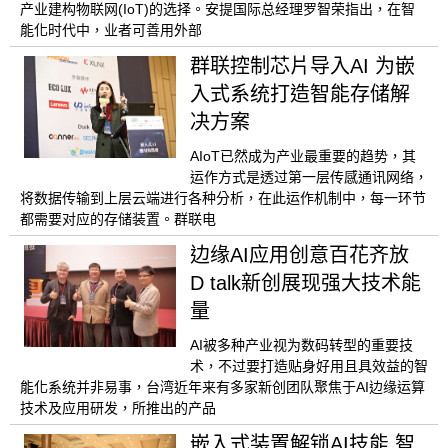
产业建构物联网(IoT)的选择。安提国际总经理罗智荣指出，在智
能化时代中，业者可善用外部
群联控制芯片导入AI 为嵌
入式系统打造智能存储解
决方案
AIoT已然成为产业最重要的趋势，其
运作方式是透过第一层传感通讯网络，
将数据传输到上层云端进行各种分析，在此运作机制中，每一环节
都需要对应的存储装置。群联电
边缘AI应用创意百花齐放
D talk新创展现强大技术能
量
AI被多种产业视为数码转型的重要技
术，不过要打造贴身好用且具效益的智
能化系统并非易事，台湾近年来有多家新创团队聚焦于AI边缘运算
技术及应用研发，所推出的产品
嵌入式装置解锁AI技能 智