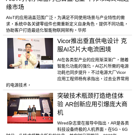
缘市场
AIoT的应用涵盖范围广泛，为满足不同使用场景与产业特性的需
求，系统中各关键零组件也需重新定义自身角色，提供不同功能，
协助客户打造最适化智能物联网架构。华邦
Vicor推出垂直供电设计 克
服AI芯片大电流困境
AI在各类型产业的应用渐深渐广，随着
智能化功能的强化，AI芯片所需的电源
功耗也同步提升，不过电源大厂Vicor
应用工程师杨有承指出，过去业界常用
的电源技术，
突破技术瓶颈打造绝佳体
验 AR创新应用引爆庞大商
机
Wired杂志曾在报导中指出，AR是各类
科技设备终极的人机界面，在5G、6G