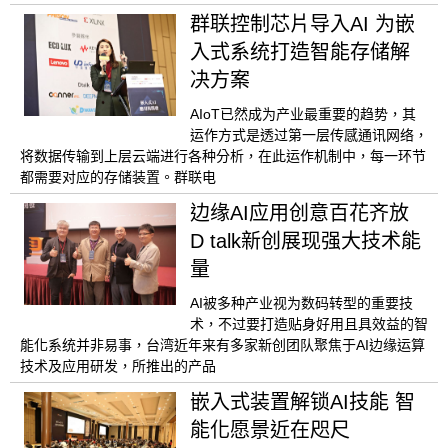
群联控制芯片导入AI 为嵌
入式系统打造智能存储解
决方案
AIoT已然成为产业最重要的趋势，其
运作方式是透过第一层传感通讯网络，
将数据传输到上层云端进行各种分析，在此运作机制中，每一环节
都需要对应的存储装置。群联电
边缘AI应用创意百花齐放
D talk新创展现强大技术能
量
AI被多种产业视为数码转型的重要技
术，不过要打造贴身好用且具效益的智
能化系统并非易事，台湾近年来有多家新创团队聚焦于AI边缘运算
技术及应用研发，所推出的产品
嵌入式装置解锁AI技能 智
能化愿景近在咫尺