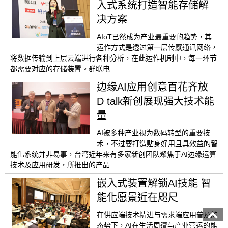
入式系统打造智能存储解
决方案
AIoT已然成为产业最重要的趋势，其
运作方式是透过第一层传感通讯网络，
将数据传输到上层云端进行各种分析，在此运作机制中，每一环节
都需要对应的存储装置。群联电
边缘AI应用创意百花齐放
D talk新创展现强大技术能
量
AI被多种产业视为数码转型的重要技
术，不过要打造贴身好用且具效益的智
能化系统并非易事，台湾近年来有多家新创团队聚焦于AI边缘运算
技术及应用研发，所推出的产品
嵌入式装置解锁AI技能 智
能化愿景近在咫尺
在供应端技术精进与需求端应用普及的
态势下，AI在生活周遭与产业营运的能