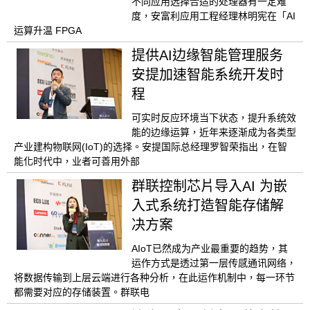
不同应用选择合适的处理器有一定难
度，安富利应用工程经理林明宪在「AI
运算升温 FPGA
提供AI边缘智能管理服务
安提加速智能系统开发时
程
可实时反应环境当下状态，提升系统效
能的边缘运算，近年来逐渐成为各类型
产业建构物联网(IoT)的选择。安提国际总经理罗智荣指出，在智
能化时代中，业者可善用外部
群联控制芯片导入AI 为嵌
入式系统打造智能存储解
决方案
AIoT已然成为产业最重要的趋势，其
运作方式是透过第一层传感通讯网络，
将数据传输到上层云端进行各种分析，在此运作机制中，每一环节
都需要对应的存储装置。群联电