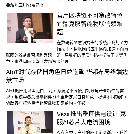
要落地应用仍需克服
善用区块链不可窜改特色
宜鼎克服智能物联信赖难
题
在数码转型意识抬头与系统厂商的全力
推动下，物联网的应用逐渐加速，而物
联网的效益能否顺利浮现，第一层数据的品质与防护扮演了关键角
色，宜鼎国际韧体研发部资深经理
AIoT时代存储器角色日益吃重 华邦布局终端边
缘市场
AIoT的应用涵盖范围广泛，为满足不同使用场景与产业特性的需
求，系统中各关键零组件也需重新定义自身角色，提供不同功能，
协助客户打造最适化智能物联网架构。华邦
Vicor推出垂直供电设计 克
服AI芯片大电流困境
AI在各类型产业的应用渐深渐广，随着