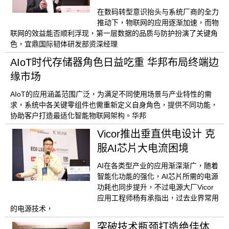
在数码转型意识抬头与系统厂商的全力
推动下，物联网的应用逐渐加速，而物
联网的效益能否顺利浮现，第一层数据的品质与防护扮演了关键角
色，宜鼎国际韧体研发部资深经理
AIoT时代存储器角色日益吃重 华邦布局终端边
缘市场
AIoT的应用涵盖范围广泛，为满足不同使用场景与产业特性的需
求，系统中各关键零组件也需重新定义自身角色，提供不同功能，
协助客户打造最适化智能物联网架构。华邦
Vicor推出垂直供电设计 克
服AI芯片大电流困境
AI在各类型产业的应用渐深渐广，随着
智能化功能的强化，AI芯片所需的电源
功耗也同步提升，不过电源大厂Vicor
应用工程师杨有承指出，过去业界常用
的电源技术，
突破技术瓶颈打造绝佳体