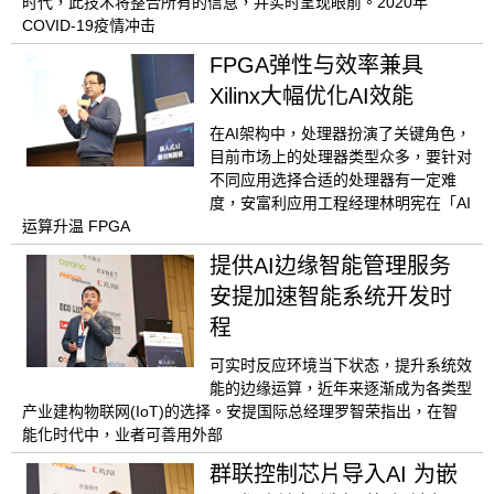
时代，此技术将整合所有的信息，并实时呈现眼前。2020年
COVID-19疫情冲击
FPGA弹性与效率兼具
Xilinx大幅优化AI效能
在AI架构中，处理器扮演了关键角色，
目前市场上的处理器类型众多，要针对
不同应用选择合适的处理器有一定难
度，安富利应用工程经理林明宪在「AI
运算升温 FPGA
提供AI边缘智能管理服务
安提加速智能系统开发时
程
可实时反应环境当下状态，提升系统效
能的边缘运算，近年来逐渐成为各类型
产业建构物联网(IoT)的选择。安提国际总经理罗智荣指出，在智
能化时代中，业者可善用外部
群联控制芯片导入AI 为嵌