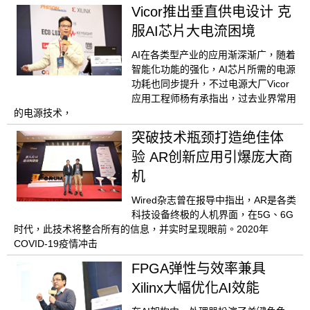
Vicor推出垂直供电设计 克
服AI芯片大电流困境
AI在各类型产业的应用渐深渐广，随着
智能化功能的强化，AI芯片所需的电源
功耗也同步提升，不过电源大厂Vicor
应用工程师杨有承指出，过去业界常用
的电源技术，
突破技术瓶颈打造绝佳体
验 AR创新应用引爆庞大商
机
Wired杂志曾在报导中指出，AR是各类
科技设备终极的人机界面，在5G、6G
时代，此技术将整合所有的信息，并实时呈现眼前。2020年
COVID-19疫情冲击
FPGA弹性与效率兼具
Xilinx大幅优化AI效能