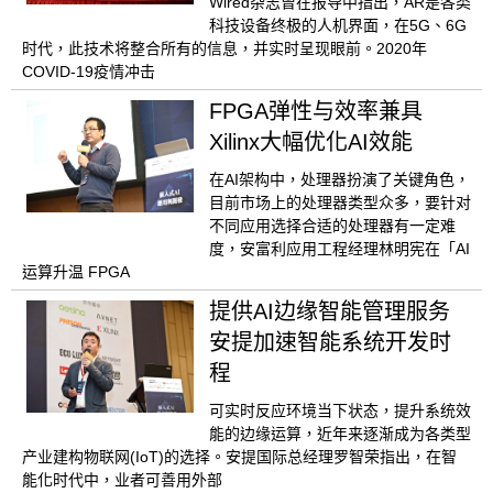
Wired杂志曾在报导中指出，AR是各类
科技设备终极的人机界面，在5G、6G
时代，此技术将整合所有的信息，并实时呈现眼前。2020年
COVID-19疫情冲击
FPGA弹性与效率兼具
Xilinx大幅优化AI效能
在AI架构中，处理器扮演了关键角色，
目前市场上的处理器类型众多，要针对
不同应用选择合适的处理器有一定难
度，安富利应用工程经理林明宪在「AI
运算升温 FPGA
提供AI边缘智能管理服务
安提加速智能系统开发时
程
可实时反应环境当下状态，提升系统效
能的边缘运算，近年来逐渐成为各类型
产业建构物联网(IoT)的选择。安提国际总经理罗智荣指出，在智
能化时代中，业者可善用外部