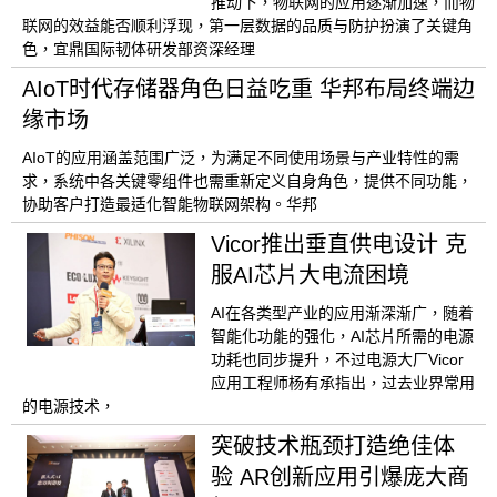
推动下，物联网的应用逐渐加速，而物
联网的效益能否顺利浮现，第一层数据的品质与防护扮演了关键角
色，宜鼎国际韧体研发部资深经理
AIoT时代存储器角色日益吃重 华邦布局终端边
缘市场
AIoT的应用涵盖范围广泛，为满足不同使用场景与产业特性的需
求，系统中各关键零组件也需重新定义自身角色，提供不同功能，
协助客户打造最适化智能物联网架构。华邦
Vicor推出垂直供电设计 克
服AI芯片大电流困境
AI在各类型产业的应用渐深渐广，随着
智能化功能的强化，AI芯片所需的电源
功耗也同步提升，不过电源大厂Vicor
应用工程师杨有承指出，过去业界常用
的电源技术，
突破技术瓶颈打造绝佳体
验 AR创新应用引爆庞大商