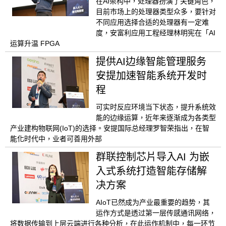
在AI架构中，处理器扮演了关键角色，
目前市场上的处理器类型众多，要针对
不同应用选择合适的处理器有一定难
度，安富利应用工程经理林明宪在「AI
运算升温 FPGA
提供AI边缘智能管理服务
安提加速智能系统开发时
程
可实时反应环境当下状态，提升系统效
能的边缘运算，近年来逐渐成为各类型
产业建构物联网(IoT)的选择。安提国际总经理罗智荣指出，在智
能化时代中，业者可善用外部
群联控制芯片导入AI 为嵌
入式系统打造智能存储解
决方案
AIoT已然成为产业最重要的趋势，其
运作方式是透过第一层传感通讯网络，
将数据传输到上层云端进行各种分析，在此运作机制中，每一环节