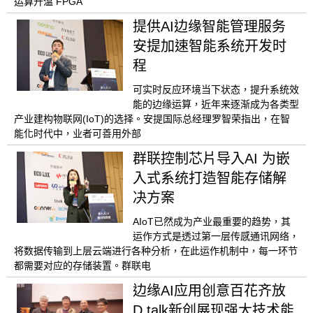
运算升温 FPGA
提供AI边缘智能管理服务
安提加速智能系统开发时
程
可实时反应环境当下状态，提升系统效
能的边缘运算，近年来逐渐成为各类型
产业建构物联网(IoT)的选择。安提国际总经理罗智荣指出，在智
能化时代中，业者可善用外部
群联控制芯片导入AI 为嵌
入式系统打造智能存储解
决方案
AIoT已然成为产业最重要的趋势，其
运作方式是透过第一层传感通讯网络，
将数据传输到上层云端进行各种分析，在此运作机制中，每一环节
都需要对应的存储装置。群联电
边缘AI应用创意百花齐放
D talk新创展现强大技术能