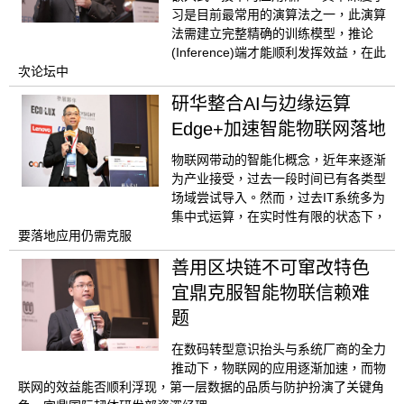
习是目前最常用的演算法之一，此演算
法需建立完整精确的训练模型，推论
(Inference)端才能顺利发挥效益，在此
次论坛中
研华整合AI与边缘运算
Edge+加速智能物联网落地
物联网带动的智能化概念，近年来逐渐
为产业接受，过去一段时间已有各类型
场域尝试导入。然而，过去IT系统多为
集中式运算，在实时性有限的状态下，
要落地应用仍需克服
善用区块链不可窜改特色
宜鼎克服智能物联信赖难
题
在数码转型意识抬头与系统厂商的全力
推动下，物联网的应用逐渐加速，而物
联网的效益能否顺利浮现，第一层数据的品质与防护扮演了关键角