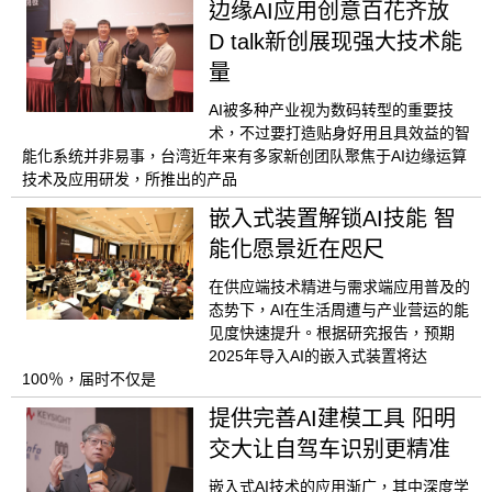
边缘AI应用创意百花齐放
D talk新创展现强大技术能
量
AI被多种产业视为数码转型的重要技
术，不过要打造贴身好用且具效益的智
能化系统并非易事，台湾近年来有多家新创团队聚焦于AI边缘运算
技术及应用研发，所推出的产品
嵌入式装置解锁AI技能 智
能化愿景近在咫尺
在供应端技术精进与需求端应用普及的
态势下，AI在生活周遭与产业营运的能
见度快速提升。根据研究报告，预期
2025年导入AI的嵌入式装置将达
100％，届时不仅是
提供完善AI建模工具 阳明
交大让自驾车识别更精准
嵌入式AI技术的应用渐广，其中深度学