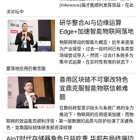
(Inference)端才能顺利发挥效益，在此
次论坛中
研华整合AI与边缘运算
Edge+加速智能物联网落地
物联网带动的智能化概念，近年来逐渐
为产业接受，过去一段时间已有各类型
场域尝试导入。然而，过去IT系统多为
集中式运算，在实时性有限的状态下，
要落地应用仍需克服
善用区块链不可窜改特色
宜鼎克服智能物联信赖难
题
在数码转型意识抬头与系统厂商的全力
推动下，物联网的应用逐渐加速，而物
联网的效益能否顺利浮现，第一层数据的品质与防护扮演了关键角
色，宜鼎国际韧体研发部资深经理
AIoT时代存储器角色日益吃重 华邦布局终端边