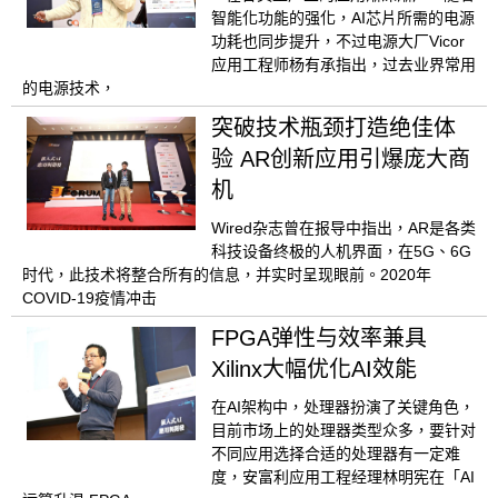
智能化功能的强化，AI芯片所需的电源
功耗也同步提升，不过电源大厂Vicor
应用工程师杨有承指出，过去业界常用
的电源技术，
突破技术瓶颈打造绝佳体
验 AR创新应用引爆庞大商
机
Wired杂志曾在报导中指出，AR是各类
科技设备终极的人机界面，在5G、6G
时代，此技术将整合所有的信息，并实时呈现眼前。2020年
COVID-19疫情冲击
FPGA弹性与效率兼具
Xilinx大幅优化AI效能
在AI架构中，处理器扮演了关键角色，
目前市场上的处理器类型众多，要针对
不同应用选择合适的处理器有一定难
度，安富利应用工程经理林明宪在「AI