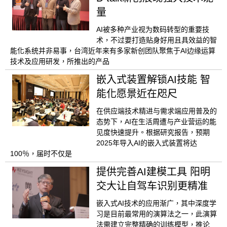
量
AI被多种产业视为数码转型的重要技
术，不过要打造贴身好用且具效益的智
能化系统并非易事，台湾近年来有多家新创团队聚焦于AI边缘运算
技术及应用研发，所推出的产品
嵌入式装置解锁AI技能 智
能化愿景近在咫尺
在供应端技术精进与需求端应用普及的
态势下，AI在生活周遭与产业营运的能
见度快速提升。根据研究报告，预期
2025年导入AI的嵌入式装置将达
100％，届时不仅是
提供完善AI建模工具 阳明
交大让自驾车识别更精准
嵌入式AI技术的应用渐广，其中深度学
习是目前最常用的演算法之一，此演算
法需建立完整精确的训练模型，推论