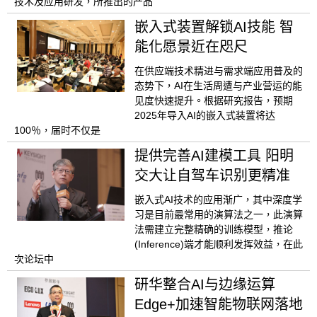
技术及应用研发，所推出的产品
嵌入式装置解锁AI技能 智
能化愿景近在咫尺
在供应端技术精进与需求端应用普及的
态势下，AI在生活周遭与产业营运的能
见度快速提升。根据研究报告，预期
2025年导入AI的嵌入式装置将达
100％，届时不仅是
提供完善AI建模工具 阳明
交大让自驾车识别更精准
嵌入式AI技术的应用渐广，其中深度学
习是目前最常用的演算法之一，此演算
法需建立完整精确的训练模型，推论
(Inference)端才能顺利发挥效益，在此
次论坛中
研华整合AI与边缘运算
Edge+加速智能物联网落地