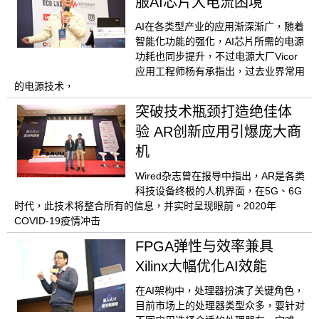
服AI芯片大电流困境
AI在各类型产业的应用渐深渐广，随着
智能化功能的强化，AI芯片所需的电源
功耗也同步提升，不过电源大厂Vicor
应用工程师杨有承指出，过去业界常用
的电源技术，
突破技术瓶颈打造绝佳体
验 AR创新应用引爆庞大商
机
Wired杂志曾在报导中指出，AR是各类
科技设备终极的人机界面，在5G、6G
时代，此技术将整合所有的信息，并实时呈现眼前。2020年
COVID-19疫情冲击
FPGA弹性与效率兼具
Xilinx大幅优化AI效能
在AI架构中，处理器扮演了关键角色，
目前市场上的处理器类型众多，要针对