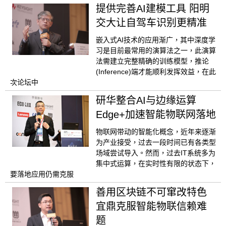
提供完善AI建模工具 阳明
交大让自驾车识别更精准
嵌入式AI技术的应用渐广，其中深度学
习是目前最常用的演算法之一，此演算
法需建立完整精确的训练模型，推论
(Inference)端才能顺利发挥效益，在此
次论坛中
研华整合AI与边缘运算
Edge+加速智能物联网落地
物联网带动的智能化概念，近年来逐渐
为产业接受，过去一段时间已有各类型
场域尝试导入。然而，过去IT系统多为
集中式运算，在实时性有限的状态下，
要落地应用仍需克服
善用区块链不可窜改特色
宜鼎克服智能物联信赖难
题