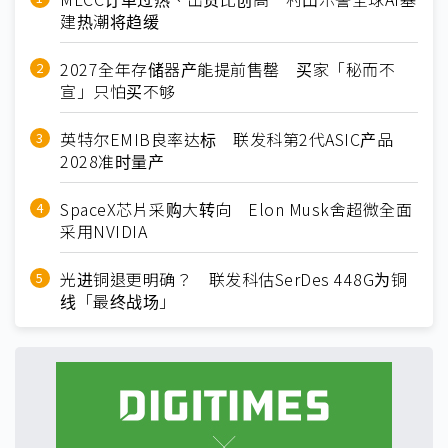
建热潮将趋缓
2027全年存储器产能提前售罄 买家「秘而不
宣」只怕买不够
英特尔EMIB良率达标 联发科第2代ASIC产品
2028准时量产
SpaceX芯片采购大转向 Elon Musk舍超微全面
采用NVIDIA
光进铜退更明确？ 联发科估SerDes 448G为铜
线「最终战场」