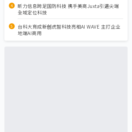
昕力信息跨足国防科技 携手美商Juxta引进尖端
全域定位科技
台科大育成新创虎智科技亮相AI WAVE 主打企业
地端AI商用