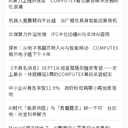
AI算力上线拼速度 COMPUTEX看见基设模块及预制
化浪潮
机器人竞赛转向平台战 台厂抢攻具身智能运算商机
云端算力外溢地端 IPC卡位边缘AI与实体AI应用
评析：从电子书翻页跨入AI与智能移动 COMPUTEX
揭示电子纸下个十年
《不具名消息》SEP71从追星现场到独家专访——史
上最长、体感绵延3周的COMPUTEX幕后采访纪实
中小企AI普及率仅11.9% 政府盼母鸡带小鸡加速落
地
AI时代「能源供应」与「负载稳定」缺一不可 台达
电、光宝科祭解方
Marvell押注矽光子 AI数据中心互连迎十年重构