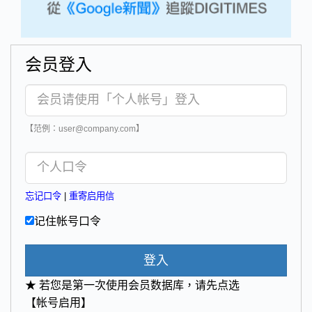
会员登入
【范例：user@company.com】
忘记口令
|
重寄启用信
记住帐号口令
登入
★ 若您是第一次使用会员数据库，请先点选
【帐号启用】