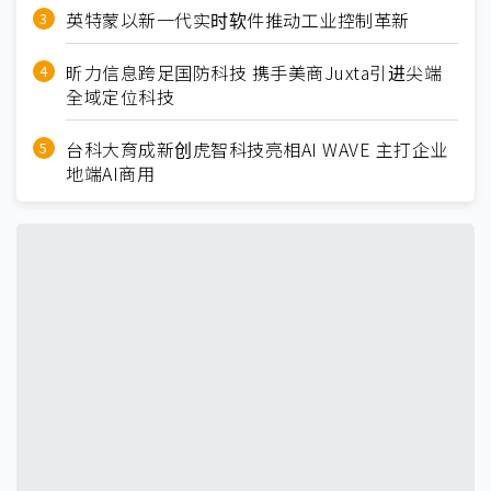
英特蒙以新一代实时软件推动工业控制革新
昕力信息跨足国防科技 携手美商Juxta引进尖端
全域定位科技
台科大育成新创虎智科技亮相AI WAVE 主打企业
地端AI商用