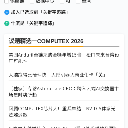
供应链
数据中心
AI
台湾
加入已选取到「关键字追踪」
什麽是「关键字追踪」
议题精选－COMPUTEX 2026
美国Anduril台链采购金额年增15倍 松口未来台湾设
厂可能性
大脑跑得比硬件快 人形机器人商业化卡「关」
（独家）专访Astera LabsCEO：跨入云端AI交换器市
场是时势所趋
回顾COMPUTEX芯片大厂重兵集结 NVIDIA体系光
芒难消散