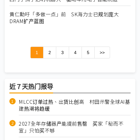
黄仁勳吁「多做一点」前 SK海力士已规划庞大
DRAM扩产蓝图
1
2
3
4
5
>>
近７天热门报导
MLCC订单过热、出货比创高 村田示警全球AI基
建热潮将趋缓
2027全年存储器产能提前售罄 买家「秘而不
宣」只怕买不够