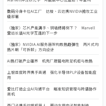
数码分身卡位AI工厂 达梭、云达携NVIDIA抢攻工业
级部署
（独家）芯片产能满手、铜墙终将倒下？ Marvell
营运长谈AI光学互连的下一步
（独家）NVIDIA AI服务器架构散热趋弹性 两片式均
热片朝「可拆卸」方向设计
AI热打破产业疆界 机壳厂晟铭电跨足机柜与散热
上银首度跨界携手高通 强化半导体PLP设备智能应
用
爱比打造企业AI沟通平台 瞄准知识管理与跨语协作
商机
西门子携手达明机器人 驱动车用电子智能制造