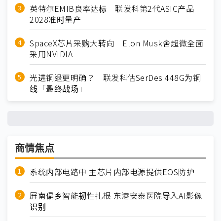
英特尔EMIB良率达标 联发科第2代ASIC产品
2028准时量产
SpaceX芯片采购大转向 Elon Musk舍超微全面
采用NVIDIA
光进铜退更明确？ 联发科估SerDes 448G为铜
线「最终战场」
商情焦点
系统内部电路中 主芯片内部电源提供EOS防护
屏南偏乡智能韧性扎根 东港安泰医院导入AI影像
识别