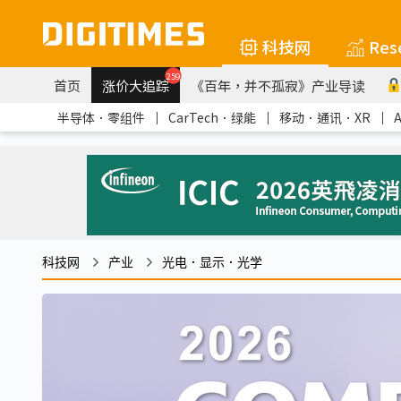
科技网
Res
259
首页
涨价大追踪
《百年，并不孤寂》产业导读
半导体．零组件
｜
CarTech．绿能
｜
移动．通讯．XR
｜
科技网
产业
光电．显示．光学