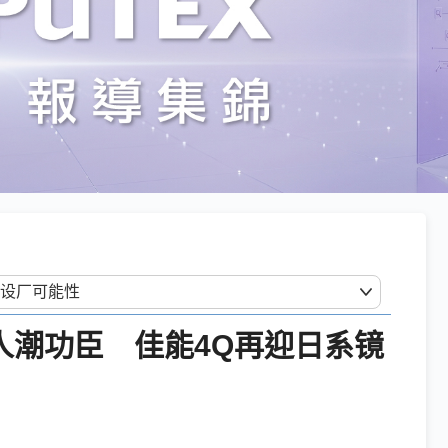
散人潮功臣 佳能4Q再迎日系镜