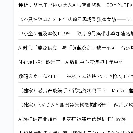
评析：从电子书翻页跨入AI与智能移动 COMPUTE
《不具名消息》SEP71从追星现场到独家专访——史上
中小企AI普及率仅11.9% 政府盼母鸡带小鸡加速落
AI时代「能源供应」与「负载稳定」缺一不可 台达
Marvell押注矽光子 AI数据中心互连迎十年重构
数码分身卡位AI工厂 达梭、云达携NVIDIA抢攻工
（独家）芯片产能满手、铜墙终将倒下？ Marvell
（独家）NVIDIA AI服务器架构散热趋弹性 两片
AI热打破产业疆界 机壳厂晟铭电跨足机柜与散热