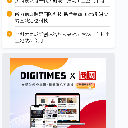
英特蒙以新一代实时软件推动工业控制革新
昕力信息跨足国防科技 携手美商Juxta引进尖
端全域定位科技
台科大育成新创虎智科技亮相AI WAVE 主打企
业地端AI商用