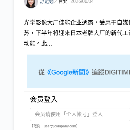
舒能翊
／
台北
2026/06/04
光学影像大厂佳能企业透露，受惠于自媒
苏，下半年将迎来日本老牌大厂的新代工订
动能。此...
会员登入
【范例：user@company.com】