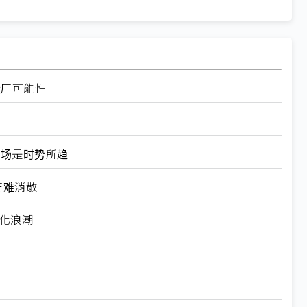
设厂可能性
器市场是时势所趋
芒难消散
制化浪潮