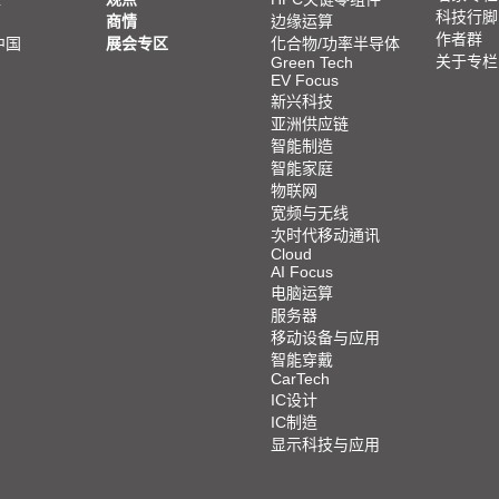
科技行脚
商情
边缘运算
作者群
中国
展会专区
化合物/功率半导体
关于专栏
Green Tech
EV Focus
新兴科技
亚洲供应链
智能制造
智能家庭
物联网
宽频与无线
次时代移动通讯
Cloud
AI Focus
电脑运算
服务器
移动设备与应用
智能穿戴
CarTech
IC设计
IC制造
显示科技与应用