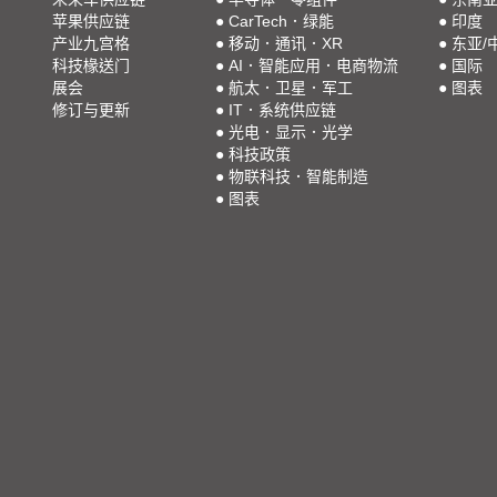
苹果供应链
●
CarTech．绿能
●
印度
产业九宫格
●
移动．通讯．XR
●
东亚/
科技椽送门
●
AI．智能应用．电商物流
●
国际
展会
●
航太．卫星．军工
●
图表
修订与更新
●
IT．系统供应链
●
光电．显示．光学
●
科技政策
●
物联科技．智能制造
●
图表