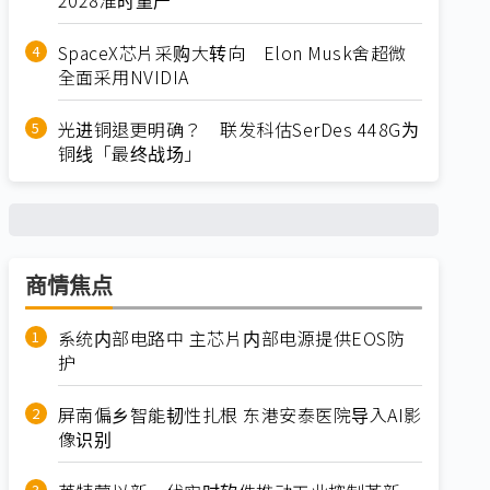
SpaceX芯片采购大转向 Elon Musk舍超微
全面采用NVIDIA
光进铜退更明确？ 联发科估SerDes 448G为
铜线「最终战场」
商情焦点
系统内部电路中 主芯片内部电源提供EOS防
护
屏南偏乡智能韧性扎根 东港安泰医院导入AI影
像识别