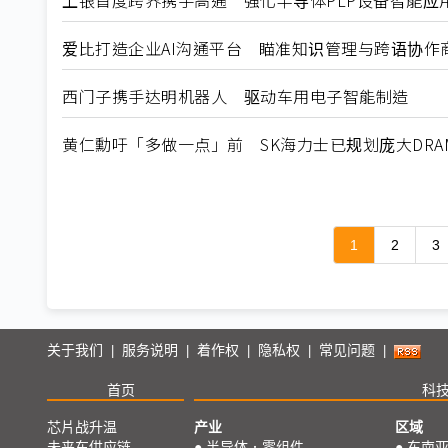
上银首度跨界携手高通 强化半导体PLP设备智能应
爱比打造企业AI沟通平台 瞄准知识管理与跨语协作
西门子携手达明机器人 驱动车用电子智能制造
黄仁勳吁「多做一点」前 SK海力士已规划庞大DRA
1
2
3
关于我们
服务说明
着作权
隐私权
常见问题
|
|
|
|
|
首页
科
芯片战升温
产业
区域
未来车供应链
●
半导体．零组件
●
东南