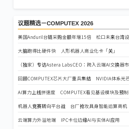
议题精选－COMPUTEX 2026
美国Anduril台链采购金额年增15倍 松口未来台湾
大脑跑得比硬件快 人形机器人商业化卡「关」
（独家）专访Astera LabsCEO：跨入云端AI交换
回顾COMPUTEX芯片大厂重兵集结 NVIDIA体系光
AI算力上线拼速度 COMPUTEX看见基设模块及预
机器人竞赛转向平台战 台厂抢攻具身智能运算商机
云端算力外溢地端 IPC卡位边缘AI与实体AI应用