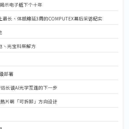
X揭示电子纸下个十年
最长、体感绵延3周的COMPUTEX幕后采访纪实
地
电、光宝科祭解方
业级部署
营运长谈AI光学互连的下一步
式均热片朝「可拆卸」方向设计