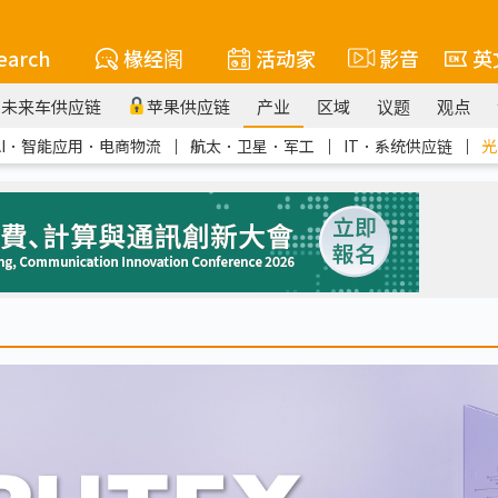
earch
椽经阁
活动家
影音
英
未来车供应链
苹果供应链
产业
区域
议题
观点
AI．智能应用．电商物流
｜
航太．卫星．军工
｜
IT．系统供应链
｜
光