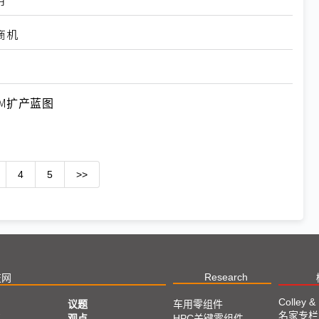
用
商机
M扩产蓝图
4
5
>>
Research
技网
Colley &
议题
车用零组件
名家专栏
亚
观点
HPC关键零组件