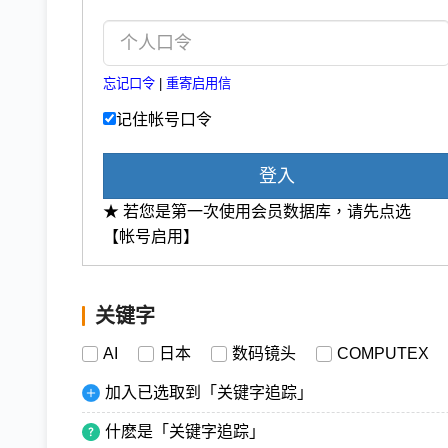
忘记口令
|
重寄启用信
记住帐号口令
登入
★ 若您是第一次使用会员数据库，请先点选
【帐号启用】
关键字
AI
日本
数码镜头
COMPUTEX
加入已选取到「关键字追踪」
什麽是「关键字追踪」