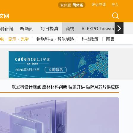
评估申请
登入
繁体版
简体版
文网
漫新闻
听新闻
每日椽真
商情
AI EXPO Taiwan
COM
电．显示．光学
｜
物联科技．智能制造
｜
科技政策
｜
图表
联发科设计观点 应材材料创新 独家开讲 破除AI芯片供应链