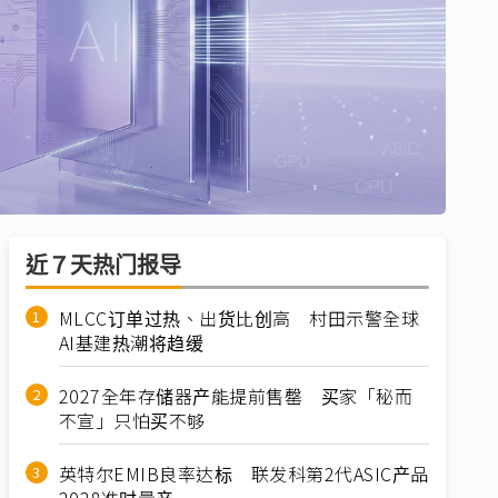
近７天热门报导
MLCC订单过热、出货比创高 村田示警全球
AI基建热潮将趋缓
2027全年存储器产能提前售罄 买家「秘而
不宣」只怕买不够
英特尔EMIB良率达标 联发科第2代ASIC产品
2028准时量产