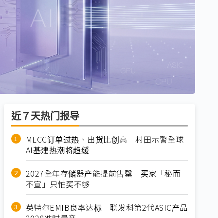
近７天热门报导
MLCC订单过热、出货比创高 村田示警全球
AI基建热潮将趋缓
2027全年存储器产能提前售罄 买家「秘而
不宣」只怕买不够
英特尔EMIB良率达标 联发科第2代ASIC产品
2028准时量产