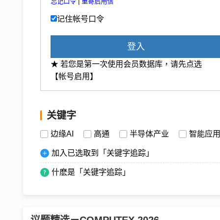
忘记口令
|
重寄启用信
记住帐号口令
登入
★ 若您是第一次使用会员数据库，请先点选
【帐号启用】
关键字
边缘AI
高通
半导体产业
智能应
加入已选取到「关键字追踪」
什麽是「关键字追踪」