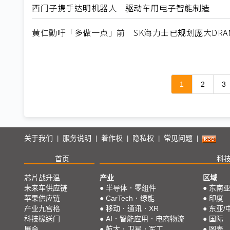
西门子携手达明机器人 驱动车用电子智能制造
黄仁勳吁「多做一点」前 SK海力士已规划庞大DRA
1
2
3
关于我们
服务说明
着作权
隐私权
常见问题
|
|
|
|
|
首页
科
芯片战升温
产业
区域
未来车供应链
●
半导体．零组件
●
东南
苹果供应链
●
CarTech．绿能
●
印度
产业九宫格
●
移动．通讯．XR
●
东亚/
科技椽送门
●
AI．智能应用．电商物流
●
国际
展会
●
航太．卫星．军工
●
图表