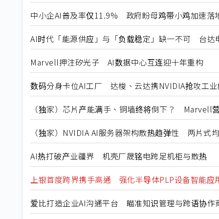
中小企AI普及率仅11.9% 政府盼母鸡带小鸡加速落
AI时代「能源供应」与「负载稳定」缺一不可 台达
Marvell押注矽光子 AI数据中心互连迎十年重构
数码分身卡位AI工厂 达梭、云达携NVIDIA抢攻工
（独家）芯片产能满手、铜墙终将倒下？ Marvell
（独家）NVIDIA AI服务器架构散热趋弹性 两片
AI热打破产业疆界 机壳厂晟铭电跨足机柜与散热
上银首度跨界携手高通 强化半导体PLP设备智能应
爱比打造企业AI沟通平台 瞄准知识管理与跨语协作