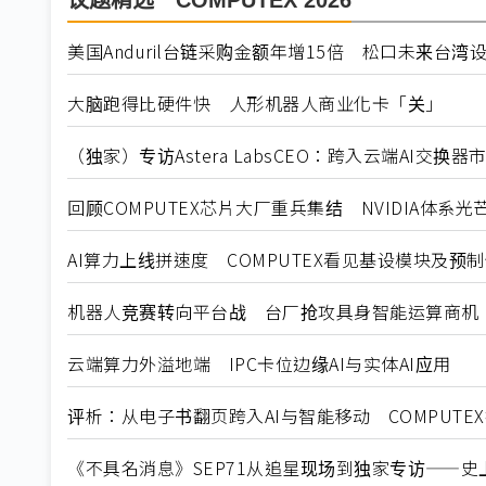
议题精选－COMPUTEX 2026
美国Anduril台链采购金额年增15倍 松口未来台湾
大脑跑得比硬件快 人形机器人商业化卡「关」
（独家）专访Astera LabsCEO：跨入云端AI交换
回顾COMPUTEX芯片大厂重兵集结 NVIDIA体系光
AI算力上线拼速度 COMPUTEX看见基设模块及预
机器人竞赛转向平台战 台厂抢攻具身智能运算商机
云端算力外溢地端 IPC卡位边缘AI与实体AI应用
评析：从电子书翻页跨入AI与智能移动 COMPUTE
《不具名消息》SEP71从追星现场到独家专访——史上