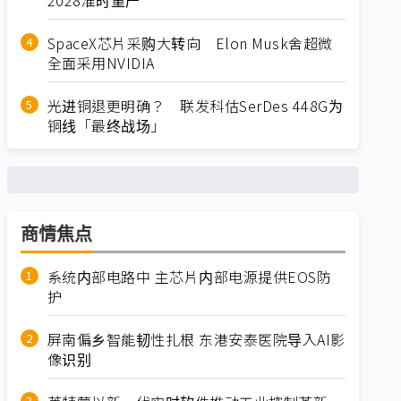
SpaceX芯片采购大转向 Elon Musk舍超微
全面采用NVIDIA
光进铜退更明确？ 联发科估SerDes 448G为
铜线「最终战场」
商情焦点
系统内部电路中 主芯片内部电源提供EOS防
护
屏南偏乡智能韧性扎根 东港安泰医院导入AI影
像识别