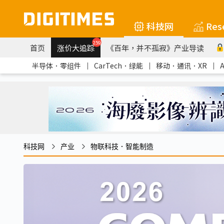
科技网
Res
259
首页
涨价大追踪
《百年，并不孤寂》产业导读
半导体．零组件
｜
CarTech．绿能
｜
移动．通讯．XR
｜
科技网
产业
物联科技．智能制造