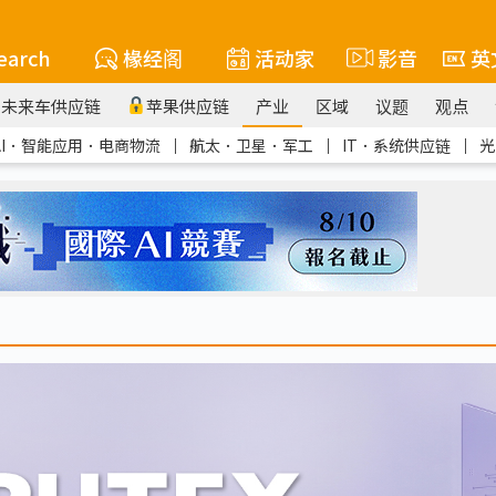
earch
椽经阁
活动家
影音
英
未来车供应链
苹果供应链
产业
区域
议题
观点
AI．智能应用．电商物流
｜
航太．卫星．军工
｜
IT．系统供应链
｜
光