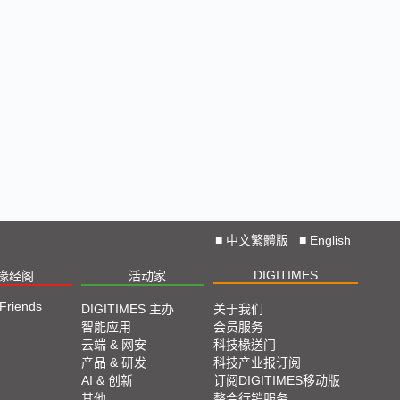
■
中文繁體版
■
English
DIGITIMES
椽经阁
活动家
 Friends
DIGITIMES 主办
关于我们
智能应用
会员服务
云端 & 网安
科技椽送门
产品 & 研发
科技产业报订阅
AI & 创新
订阅DIGITIMES移动版
其他
整合行销服务