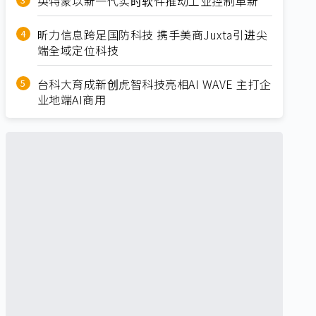
英特蒙以新一代实时软件推动工业控制革新
昕力信息跨足国防科技 携手美商Juxta引进尖
端全域定位科技
台科大育成新创虎智科技亮相AI WAVE 主打企
业地端AI商用