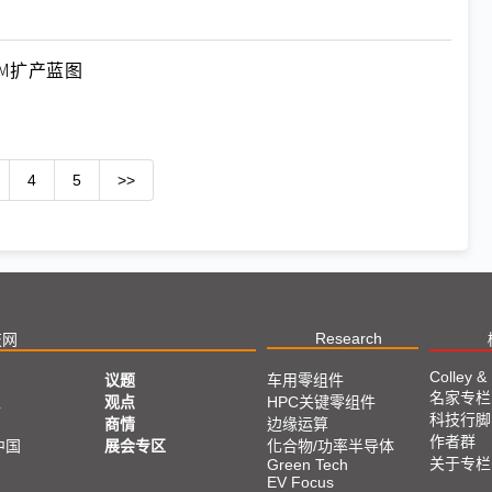
M扩产蓝图
4
5
>>
Research
技网
Colley &
议题
车用零组件
名家专栏
亚
观点
HPC关键零组件
科技行脚
商情
边缘运算
作者群
中国
展会专区
化合物/功率半导体
关于专栏
Green Tech
EV Focus