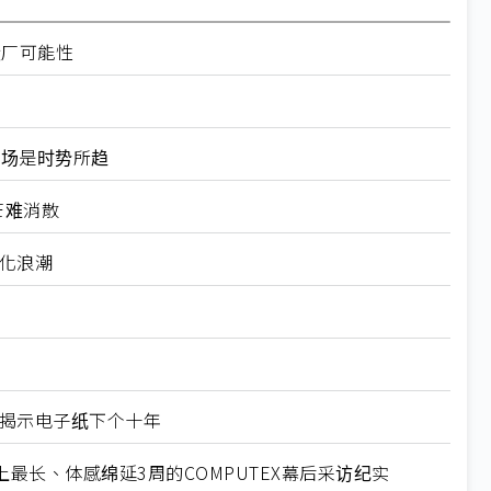
设厂可能性
器市场是时势所趋
芒难消散
制化浪潮
X揭示电子纸下个十年
最长、体感绵延3周的COMPUTEX幕后采访纪实