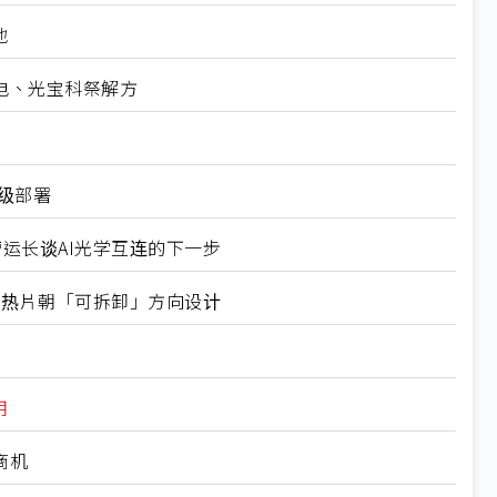
地
电、光宝科祭解方
业级部署
营运长谈AI光学互连的下一步
式均热片朝「可拆卸」方向设计
用
商机