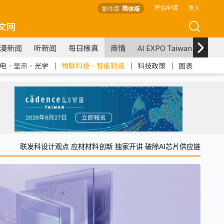
评估申请
登入
繁体版
简体版
文网
漫新闻
听新闻
每日椽真
商情
AI EXPO Taiwan
COM
电．显示．光学
｜
物联科技．智能制造
｜
科技政策
｜
图表
联发科设计观点 应材材料创新 独家开讲 破除AI芯片供应链