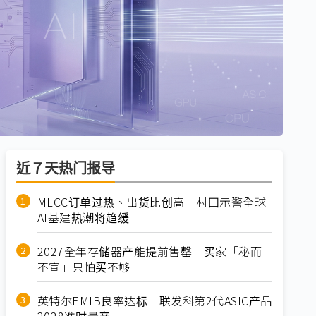
近７天热门报导
MLCC订单过热、出货比创高 村田示警全球
AI基建热潮将趋缓
2027全年存储器产能提前售罄 买家「秘而
不宣」只怕买不够
英特尔EMIB良率达标 联发科第2代ASIC产品
2028准时量产