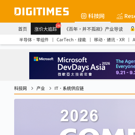
科技网
Res
259
首页
涨价大追踪
《百年，并不孤寂》产业导读
半导体．零组件
｜
CarTech．绿能
｜
移动．通讯．XR
｜
科技网
产业
IT．系统供应链