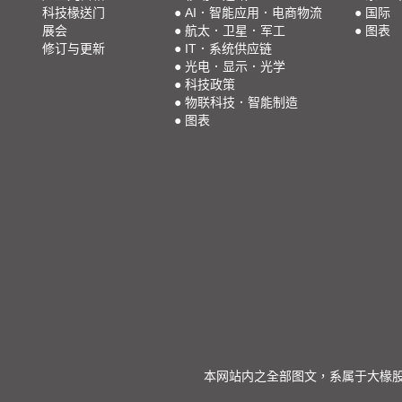
科技椽送门
●
AI．智能应用．电商物流
●
国际
展会
●
航太．卫星．军工
●
图表
修订与更新
●
IT．系统供应链
●
光电．显示．光学
●
科技政策
●
物联科技．智能制造
●
图表
本网站内之全部图文，系属于大椽股份有