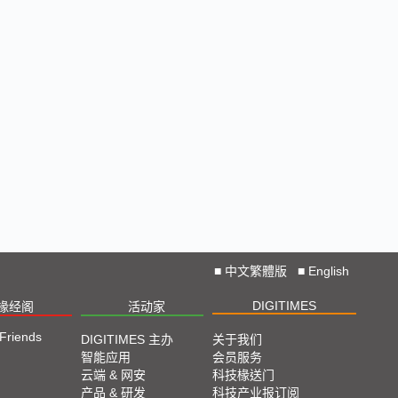
■
中文繁體版
■
English
DIGITIMES
椽经阁
活动家
 Friends
DIGITIMES 主办
关于我们
智能应用
会员服务
云端 & 网安
科技椽送门
产品 & 研发
科技产业报订阅