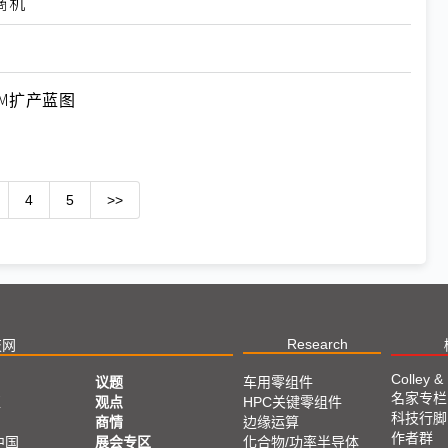
商机
M扩产蓝图
4
5
>>
Research
技网
Colley &
议题
车用零组件
名家专栏
亚
观点
HPC关键零组件
科技行脚
商情
边缘运算
作者群
中国
展会专区
化合物/功率半导体