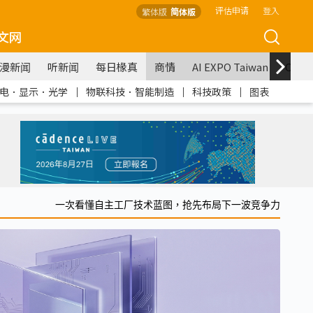
评估申请
登入
繁体版
简体版
文网
漫新闻
听新闻
每日椽真
商情
AI EXPO Taiwan
COM
电．显示．光学
｜
物联科技．智能制造
｜
科技政策
｜
图表
一次看懂自主工厂技术蓝图，抢先布局下一波竞争力