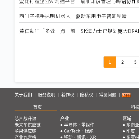
爱比打造企业AI沟通平台 瞄准知识管理与跨语协作
西门子携手达明机器人 驱动车用电子智能制造
黄仁勳吁「多做一点」前 SK海力士已规划庞大DRA
1
2
3
关于我们
服务说明
着作权
隐私权
常见问题
|
|
|
|
|
首页
科
芯片战升温
产业
区域
未来车供应链
●
半导体．零组件
●
东南
苹果供应链
●
CarTech．绿能
●
印度
产业九宫格
●
移动．通讯．XR
●
东亚/