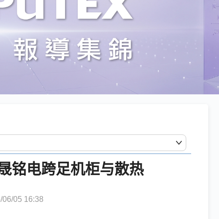
厂晟铭电跨足机柜与散热
6/05 16:38