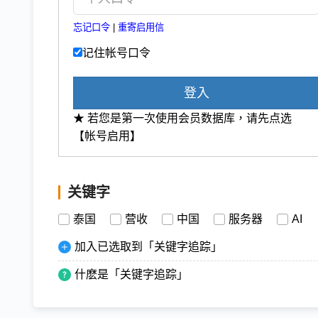
忘记口令
|
重寄启用信
记住帐号口令
登入
★ 若您是第一次使用会员数据库，请先点选
【帐号启用】
关键字
泰国
营收
中国
服务器
AI
加入已选取到「关键字追踪」
什麽是「关键字追踪」