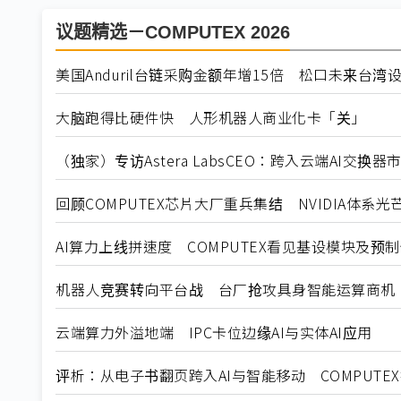
议题精选－COMPUTEX 2026
美国Anduril台链采购金额年增15倍 松口未来台湾
大脑跑得比硬件快 人形机器人商业化卡「关」
（独家）专访Astera LabsCEO：跨入云端AI交换
回顾COMPUTEX芯片大厂重兵集结 NVIDIA体系光
AI算力上线拼速度 COMPUTEX看见基设模块及预
机器人竞赛转向平台战 台厂抢攻具身智能运算商机
云端算力外溢地端 IPC卡位边缘AI与实体AI应用
评析：从电子书翻页跨入AI与智能移动 COMPUTE