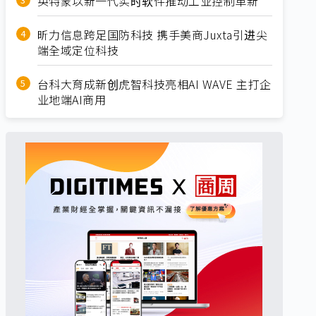
英特蒙以新一代实时软件推动工业控制革新
昕力信息跨足国防科技 携手美商Juxta引进尖
端全域定位科技
台科大育成新创虎智科技亮相AI WAVE 主打企
业地端AI商用