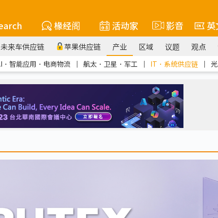
earch
椽经阁
活动家
影音
英
未来车供应链
苹果供应链
产业
区域
议题
观点
AI．智能应用．电商物流
｜
航太．卫星．军工
｜
IT．系统供应链
｜
光