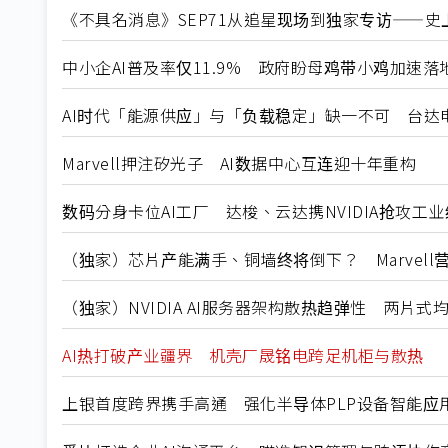
《不具名消息》SEP71从追星现场到独家专访——史上
中小企AI普及率仅11.9% 政府盼母鸡带小鸡加速落
AI时代「能源供应」与「负载稳定」缺一不可 台达
Marvell押注矽光子 AI数据中心互连迎十年重构
数码分身卡位AI工厂 达梭、云达携NVIDIA抢攻工
（独家）芯片产能满手、铜墙终将倒下？ Marvell
（独家）NVIDIA AI服务器架构散热趋弹性 两片
AI热打破产业疆界 机壳厂晟铭电跨足机柜与散热
上银首度跨界携手高通 强化半导体PLP设备智能应