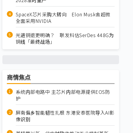
SpaceX芯片采购大转向 Elon Musk舍超微
全面采用NVIDIA
光进铜退更明确？ 联发科估SerDes 448G为
铜线「最终战场」
商情焦点
系统内部电路中 主芯片内部电源提供EOS防
护
屏南偏乡智能韧性扎根 东港安泰医院导入AI影
像识别