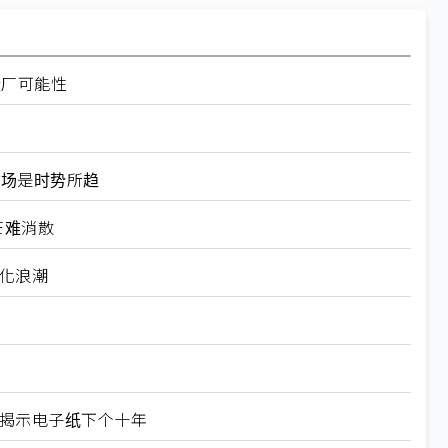
设厂可能性
器市场是时势所趋
芒难消散
制化浪潮
X揭示电子纸下个十年