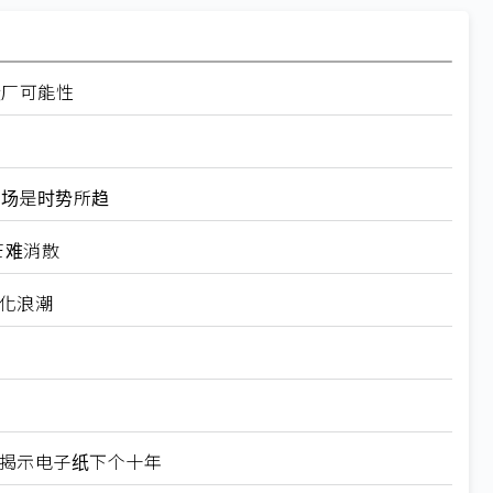
设厂可能性
器市场是时势所趋
芒难消散
制化浪潮
X揭示电子纸下个十年