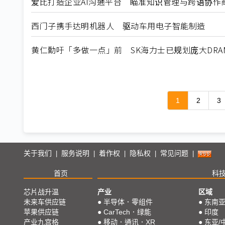
爱比打造企业AI沟通平台 瞄准知识管理与跨语协作
西门子携手达明机器人 驱动车用电子智能制造
黄仁勳吁「多做一点」前 SK海力士已规划庞大DRA
1
2
3
关于我们
服务说明
着作权
隐私权
常见问题
|
|
|
|
|
首页
科
芯片战升温
产业
区域
未来车供应链
●
半导体．零组件
●
东南
苹果供应链
●
CarTech．绿能
●
印度
产业九宫格
●
移动．通讯．XR
●
东亚/