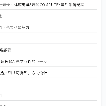
最长、体感绵延3周的COMPUTEX幕后采访纪实
地
电、光宝科祭解方
业级部署
营运长谈AI光学互连的下一步
式均热片朝「可拆卸」方向设计
用