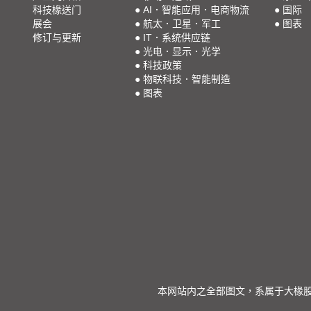
科技椽送门
●
AI．智能应用．电商物流
●
国际
展会
●
航太．卫星．军工
●
图表
修订与更新
●
IT．系统供应链
●
光电．显示．光学
●
科技政策
●
物联科技．智能制造
●
图表
本网站内之全部图文，系属于大椽股份有