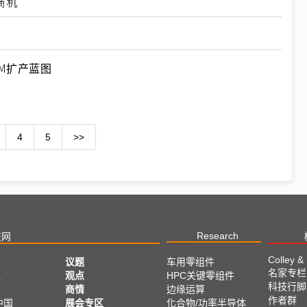
商机
M扩产蓝图
4
5
>>
Research
技网
Colley &
议题
车用零组件
名家专栏
亚
观点
HPC关键零组件
科技行脚
商情
边缘运算
作者群
中国
展会专区
化合物/功率半导体