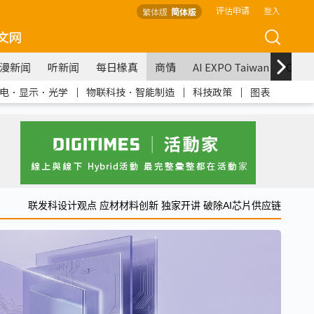
评估申请
登入
繁体版
简体版
文网
漫新闻
听新闻
每日椽真
商情
AI EXPO Taiwan
COM
电．显示．光学
｜
物联科技．智能制造
｜
科技政策
｜
图表
联发科设计观点 应材材料创新 独家开讲 破除AI芯片供应链