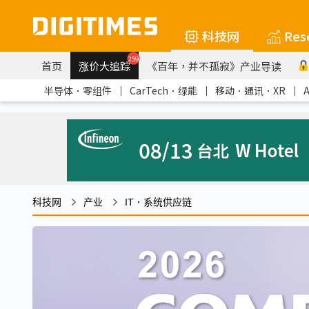
科技网
Res
259
首页
涨价大追踪
《百年，并不孤寂》产业导读
半导体．零组件
｜
CarTech．绿能
｜
移动．通讯．XR
｜
科技网
产业
IT．系统供应链