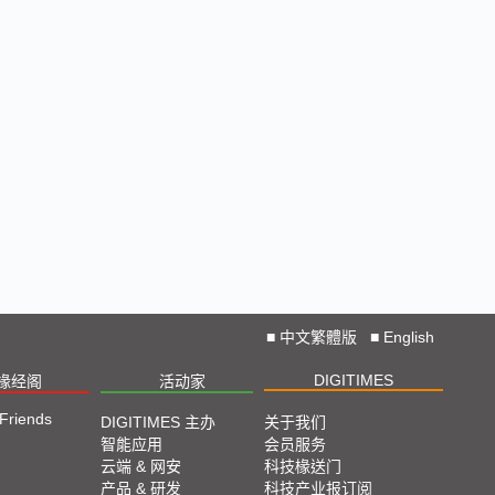
■
中文繁體版
■
English
DIGITIMES
椽经阁
活动家
 Friends
DIGITIMES 主办
关于我们
智能应用
会员服务
云端 & 网安
科技椽送门
产品 & 研发
科技产业报订阅