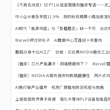
《不具名消息》SEP71从追星现场到独家专访——史上
中小企AI普及率仅11.9% 政府盼母鸡带小鸡加速落
AI时代「能源供应」与「负载稳定」缺一不可 台达
Marvell押注矽光子 AI数据中心互连迎十年重构
数码分身卡位AI工厂 达梭、云达携NVIDIA抢攻工
（独家）芯片产能满手、铜墙终将倒下？ Marvell
（独家）NVIDIA AI服务器架构散热趋弹性 两片
AI热打破产业疆界 机壳厂晟铭电跨足机柜与散热
上银首度跨界携手高通 强化半导体PLP设备智能应