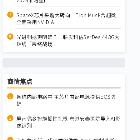
SpaceX芯片采购大转向 Elon Musk舍超微
全面采用NVIDIA
光进铜退更明确？ 联发科估SerDes 448G为
铜线「最终战场」
商情焦点
系统内部电路中 主芯片内部电源提供EOS防
护
屏南偏乡智能韧性扎根 东港安泰医院导入AI影
像识别