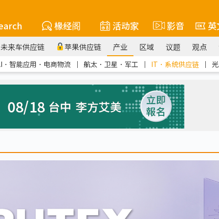
earch
椽经阁
活动家
影音
英
未来车供应链
苹果供应链
产业
区域
议题
观点
AI．智能应用．电商物流
｜
航太．卫星．军工
｜
IT．系统供应链
｜
光