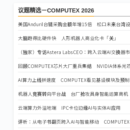
议题精选－COMPUTEX 2026
美国Anduril台链采购金额年增15倍 松口未来台湾
大脑跑得比硬件快 人形机器人商业化卡「关」
（独家）专访Astera LabsCEO：跨入云端AI交换
回顾COMPUTEX芯片大厂重兵集结 NVIDIA体系光
AI算力上线拼速度 COMPUTEX看见基设模块及预
机器人竞赛转向平台战 台厂抢攻具身智能运算商机
云端算力外溢地端 IPC卡位边缘AI与实体AI应用
评析：从电子书翻页跨入AI与智能移动 COMPUTE