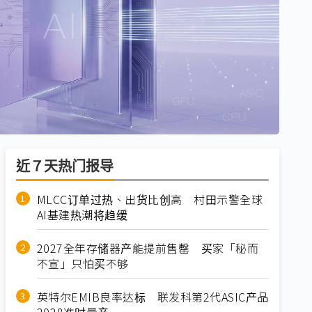
近７天热门报导
MLCC订单过热、出货比创高 村田示警全球
AI基建热潮将趋缓
2027全年存储器产能提前售罄 买家「秘而
不宣」只怕买不够
英特尔EMIB良率达标 联发科第2代ASIC产品
2028准时量产