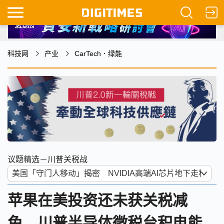
科技网
产业
CarTech．绿能
议题精选－川普关税战
苹果在美投资还未获关税减
免 川普半导体徵税台积电能