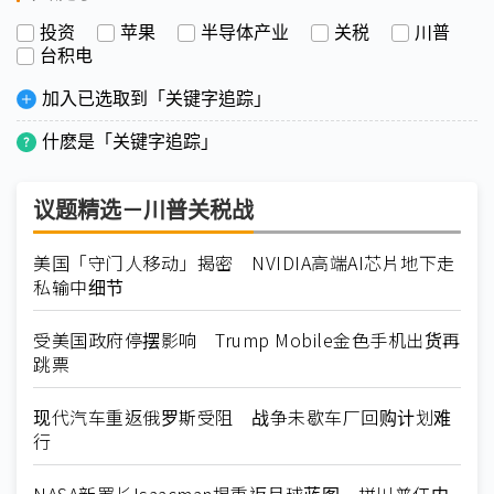
投资
苹果
半导体产业
关税
川普
台积电
加入已选取到「关键字追踪」
什麽是「关键字追踪」
议题精选－川普关税战
美国「守门人移动」揭密 NVIDIA高端AI芯片地下走
私输中细节
受美国政府停摆影响 Trump Mobile金色手机出货再
跳票
现代汽车重返俄罗斯受阻 战争未歇车厂回购计划难
行
NASA新署长Isaacman揭重返月球蓝图 拼川普任内