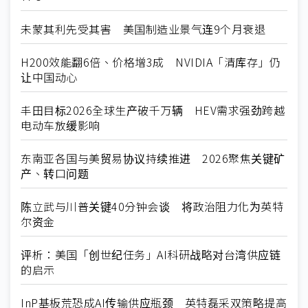
未蒙其利先受其害 美国制造业景气连9个月衰退
H200效能翻6倍、价格增3成 NVIDIA「清库存」仍
让中国动心
丰田目标2026全球生产破千万辆 HEV需求强劲跨越
电动车放缓影响
东南亚各国与美贸易协议持续推进 2026聚焦关键矿
产、转口问题
陈立武与川普关键40分钟会谈 将政治阻力化为英特
尔资金
评析：美国「创世纪任务」AI科研战略对台湾供应链
的启示
InP基板荒恐成AI传输供应瓶颈 英特磊采双策略提高