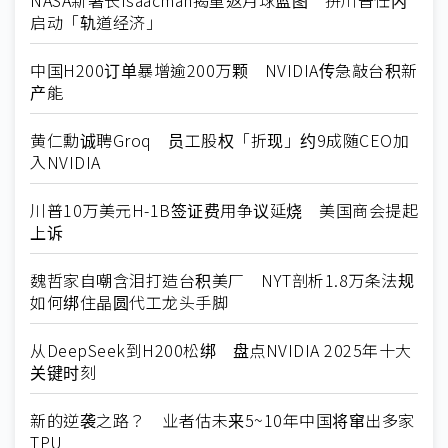
启动「轨道经济」
中国H200订单暴增逾200万颗 NVIDIA传急敲台积新
产能
黄仁勳诚聘Groq 员工股权「折现」约9成随CEO加
入NVIDIA
川普10万美元H-1B签证费用争议延烧 美国商会提起
上诉
魏哲家自嘲含泪打造台积美厂 NYT剖析1.8万条法规
如何绑住晶圆代工龙头手脚
从DeepSeek到H200松绑 盘点NVIDIA 2025年十大
关键时刻
新的逆袭之路？ 业者估未来5~10年中国将窜出多家
TPU