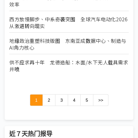
效率
西方放慢脚步、中系奇袭突围 全球汽车电动化2026
从激进转向现实
地缘政治重塑科技版图 东南亚成数据中心、制造与
AI角力核心
供不应求再十年 龙德造船：水面/水下无人载具需求
井喷
1
2
3
4
5
>>
近７天热门报导