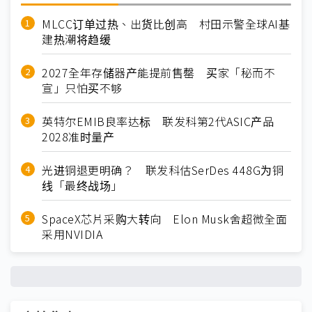
MLCC订单过热、出货比创高 村田示警全球AI基
建热潮将趋缓
2027全年存储器产能提前售罄 买家「秘而不
宣」只怕买不够
英特尔EMIB良率达标 联发科第2代ASIC产品
2028准时量产
光进铜退更明确？ 联发科估SerDes 448G为铜
线「最终战场」
SpaceX芯片采购大转向 Elon Musk舍超微全面
采用NVIDIA