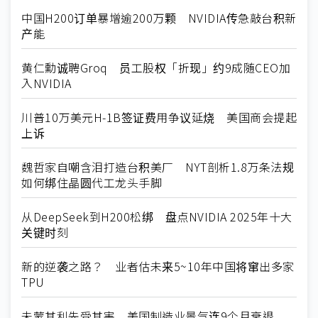
中国H200订单暴增逾200万颗 NVIDIA传急敲台积新
产能
黄仁勳诚聘Groq 员工股权「折现」约9成随CEO加
入NVIDIA
川普10万美元H-1B签证费用争议延烧 美国商会提起
上诉
魏哲家自嘲含泪打造台积美厂 NYT剖析1.8万条法规
如何绑住晶圆代工龙头手脚
从DeepSeek到H200松绑 盘点NVIDIA 2025年十大
关键时刻
新的逆袭之路？ 业者估未来5~10年中国将窜出多家
TPU
未蒙其利先受其害 美国制造业景气连9个月衰退