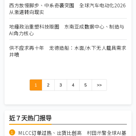
西方放慢脚步、中系奇袭突围 全球汽车电动化2026
从激进转向现实
地缘政治重塑科技版图 东南亚成数据中心、制造与
AI角力核心
供不应求再十年 龙德造船：水面/水下无人载具需求
井喷
1
2
3
4
5
>>
近７天热门报导
MLCC订单过热、出货比创高 村田示警全球AI基