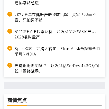
建热潮将趋缓
2027全年存储器产能提前售罄 买家「秘而不
宣」只怕买不够
英特尔EMIB良率达标 联发科第2代ASIC产品
2028准时量产
SpaceX芯片采购大转向 Elon Musk舍超微全面
采用NVIDIA
光进铜退更明确？ 联发科估SerDes 448G为铜
线「最终战场」
商情焦点