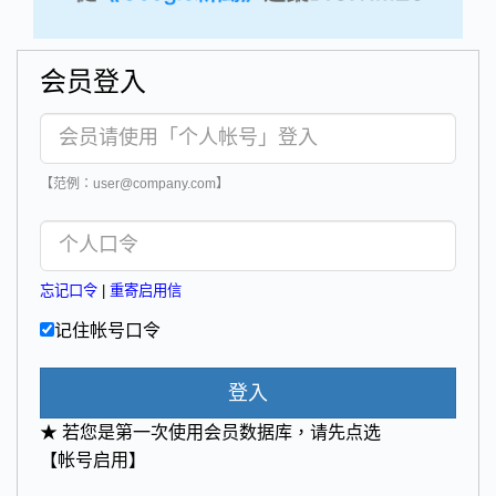
会员登入
【范例：user@company.com】
忘记口令
|
重寄启用信
记住帐号口令
登入
★ 若您是第一次使用会员数据库，请先点选
【帐号启用】