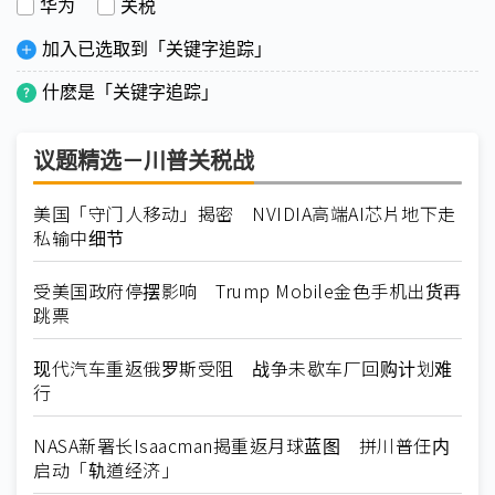
华为
关税
加入已选取到「关键字追踪」
什麽是「关键字追踪」
议题精选－川普关税战
美国「守门人移动」揭密 NVIDIA高端AI芯片地下走
私输中细节
受美国政府停摆影响 Trump Mobile金色手机出货再
跳票
现代汽车重返俄罗斯受阻 战争未歇车厂回购计划难
行
NASA新署长Isaacman揭重返月球蓝图 拼川普任内
启动「轨道经济」