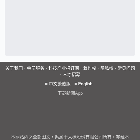
关于我们
·
会员服务
·
科技产业报订阅
·
着作权
·
隐私权
·
常见问题
·
人才招募
■
中文繁體版
■
English
下载新闻App
本网站内之全部图文，系属于大椽股份有限公司所有，非经本