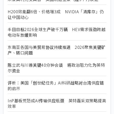
H200效能翻6倍、价格增3成 NVIDIA「清库存」仍
让中国动心
丰田目标2026全球生产破千万辆 HEV需求强劲跨越
电动车放缓影响
东南亚各国与美贸易协议持续推进 2026聚焦关键矿
产、转口问题
陈立武与川普关键40分钟会谈 将政治阻力化为英特
尔资金
评析：美国「创世纪任务」AI科研战略对台湾供应链
的启示
InP基板荒恐成AI传输供应瓶颈 英特磊采双策略提高
效率