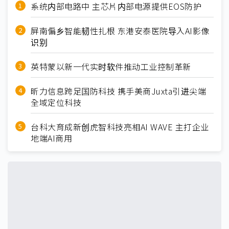
系统内部电路中 主芯片内部电源提供EOS防护
屏南偏乡智能韧性扎根 东港安泰医院导入AI影像
识别
英特蒙以新一代实时软件推动工业控制革新
昕力信息跨足国防科技 携手美商Juxta引进尖端
全域定位科技
台科大育成新创虎智科技亮相AI WAVE 主打企业
地端AI商用