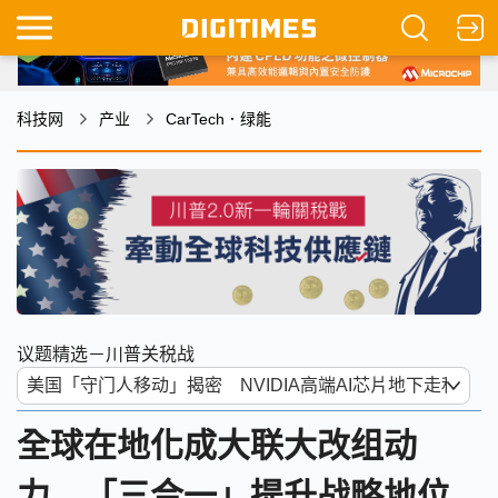
科技网
产业
CarTech．绿能
议题精选－川普关税战
全球在地化成大联大改组动
力 「三合一」提升战略地位