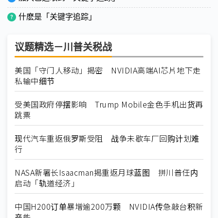
什麽是「关键字追踪」
议题精选－川普关税战
美国「守门人移动」揭密 NVIDIA高端AI芯片地下走
私输中细节
受美国政府停摆影响 Trump Mobile金色手机出货再
跳票
现代汽车重返俄罗斯受阻 战争未歇车厂回购计划难
行
NASA新署长Isaacman揭重返月球蓝图 拼川普任内
启动「轨道经济」
中国H200订单暴增逾200万颗 NVIDIA传急敲台积新
产能