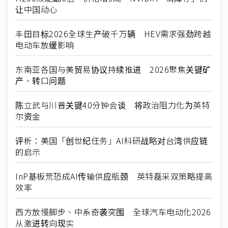
让中国动心
丰田目标2026全球生产破千万辆 HEV需求强劲跨越
电动车放缓影响
东南亚各国与美贸易协议持续推进 2026聚焦关键矿
产、转口问题
陈立武与川普关键40分钟会谈 将政治阻力化为英特
尔资金
评析：美国「创世纪任务」AI科研战略对台湾供应链
的启示
InP基板荒恐成AI传输供应瓶颈 英特磊采双策略提高
效率
西方放慢脚步、中系奇袭突围 全球汽车电动化2026
从激进转向现实