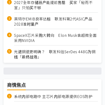
2027全年存储器产能提前售罄 买家「秘而不
宣」只怕买不够
英特尔EMIB良率达标 联发科第2代ASIC产品
2028准时量产
SpaceX芯片采购大转向 Elon Musk舍超微全面
采用NVIDIA
光进铜退更明确？ 联发科估SerDes 448G为铜
线「最终战场」
商情焦点
系统内部电路中 主芯片内部电源提供EOS防护