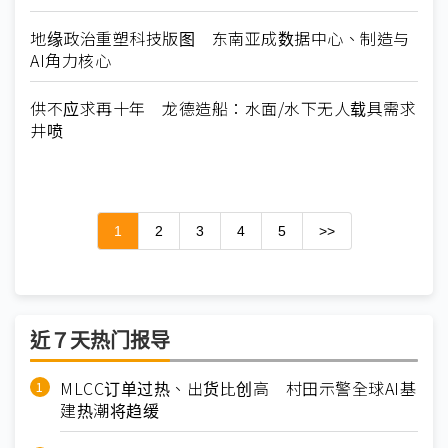
地缘政治重塑科技版图 东南亚成数据中心、制造与
AI角力核心
供不应求再十年 龙德造船：水面/水下无人载具需求
井喷
1
2
3
4
5
>>
近７天热门报导
MLCC订单过热、出货比创高 村田示警全球AI基
建热潮将趋缓