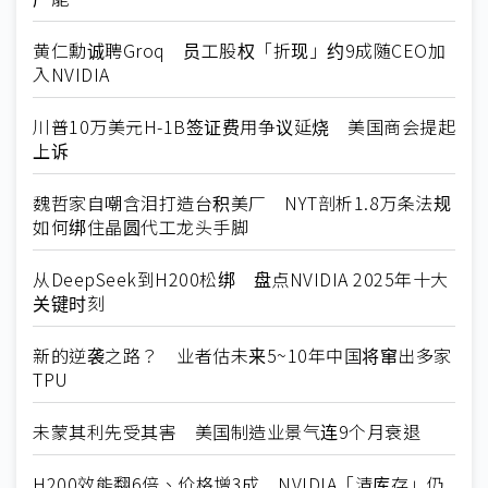
黄仁勳诚聘Groq 员工股权「折现」约9成随CEO加
入NVIDIA
川普10万美元H-1B签证费用争议延烧 美国商会提起
上诉
魏哲家自嘲含泪打造台积美厂 NYT剖析1.8万条法规
如何绑住晶圆代工龙头手脚
从DeepSeek到H200松绑 盘点NVIDIA 2025年十大
关键时刻
新的逆袭之路？ 业者估未来5~10年中国将窜出多家
TPU
未蒙其利先受其害 美国制造业景气连9个月衰退
H200效能翻6倍、价格增3成 NVIDIA「清库存」仍