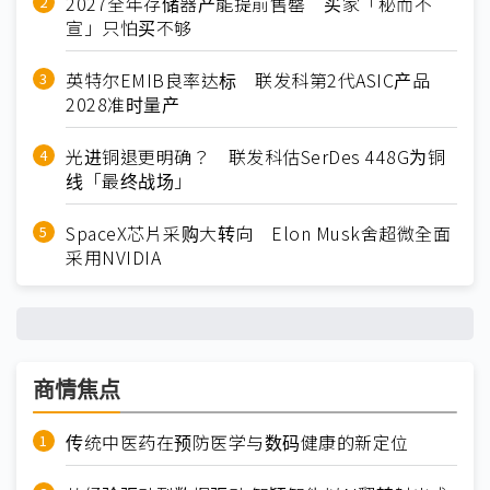
2027全年存储器产能提前售罄 买家「秘而不
宣」只怕买不够
英特尔EMIB良率达标 联发科第2代ASIC产品
2028准时量产
光进铜退更明确？ 联发科估SerDes 448G为铜
线「最终战场」
SpaceX芯片采购大转向 Elon Musk舍超微全面
采用NVIDIA
商情焦点
传统中医药在预防医学与数码健康的新定位