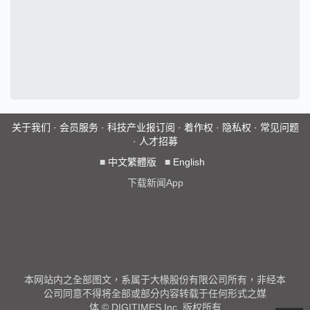
关于我们
·
会员服务
·
科技产业报订阅
·
着作权
·
隐私权
·
常见问题
·
人才招募
■
中文繁體版
■
English
下载新闻App
本网站内之全部图文，系属于大椽股份有限公司所有，非经本
公司同意不得将全部或部分内容转载于任何形式之媒
体 © DIGITIMES Inc. 版权所有