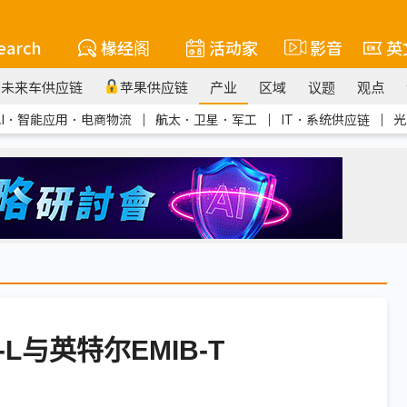
earch
椽经阁
活动家
影音
英
未来车供应链
苹果供应链
产业
区域
议题
观点
AI．智能应用．电商物流
｜
航太．卫星．军工
｜
IT．系统供应链
｜
光
L与英特尔EMIB-T