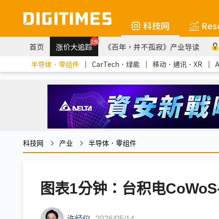
科技网
Res
259
首页
涨价大追踪
《百年，并不孤寂》产业导读
半导体．零组件
｜
CarTech．绿能
｜
移动．通讯．XR
｜
科技网
产业
半导体．零组件
图表1分钟：台积电CoWoS-
许经仪
2026/05/14