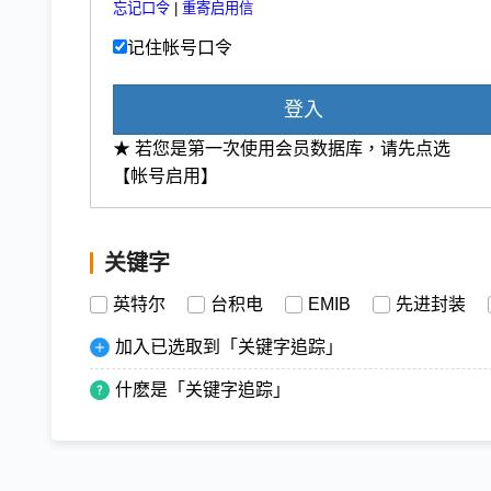
忘记口令
|
重寄启用信
记住帐号口令
登入
★ 若您是第一次使用会员数据库，请先点选
【帐号启用】
关键字
英特尔
台积电
EMIB
先进封装
加入已选取到「关键字追踪」
什麽是「关键字追踪」