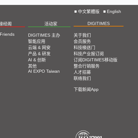
■
中文繁體版
■
English
DIGITIMES
椽经阁
活动家
 Friends
DIGITIMES 主办
关于我们
智能应用
会员服务
云端 & 网安
科技椽送门
产品 & 研发
科技产业报订阅
AI & 创新
订阅DIGITIMES移动版
其他
整合行销服务
AI EXPO Taiwan
人才招募
联络我们
下载新闻App