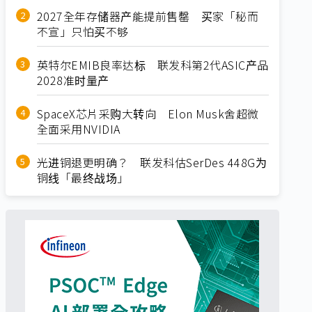
2027全年存储器产能提前售罄 买家「秘而
不宣」只怕买不够
英特尔EMIB良率达标 联发科第2代ASIC产品
2028准时量产
SpaceX芯片采购大转向 Elon Musk舍超微
全面采用NVIDIA
光进铜退更明确？ 联发科估SerDes 448G为
铜线「最终战场」