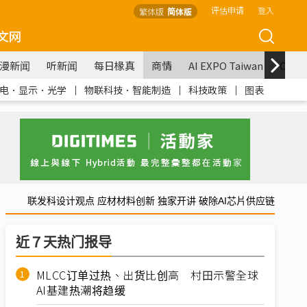
评估申请
登入
繁体版
简体版
文网
漫新闻
听新闻
每日椽真
商情
AI EXPO Taiwan
COM
电．显示．光学
｜
物联科技．智能制造
｜
科技政策
｜
图表
联发科设计观点 应材材料创新 独家开讲 破除AI芯片供应链
近７天热门报导
MLCC订单过热、出货比创高 村田示警全球
AI基建热潮将趋缓