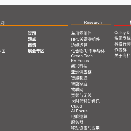
Research
技网
Colley &
议题
车用零组件
名家专栏
亚
观点
HPC关键零组件
科技行脚
商情
边缘运算
作者群
中国
展会专区
化合物/功率半导体
关于专栏
Green Tech
EV Focus
新兴科技
亚洲供应链
智能制造
智能家庭
物联网
宽频与无线
次时代移动通讯
Cloud
AI Focus
电脑运算
服务器
移动设备与应用