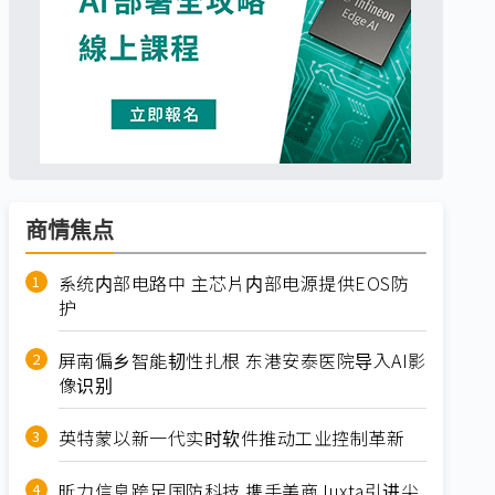
商情焦点
系统内部电路中 主芯片内部电源提供EOS防
护
屏南偏乡智能韧性扎根 东港安泰医院导入AI影
像识别
英特蒙以新一代实时软件推动工业控制革新
昕力信息跨足国防科技 携手美商Juxta引进尖