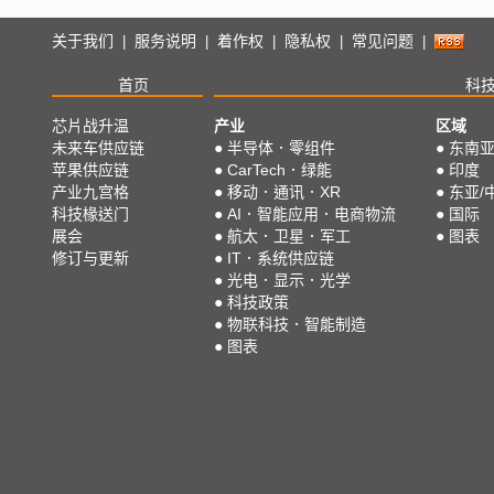
关于我们
服务说明
着作权
隐私权
常见问题
|
|
|
|
|
首页
科
芯片战升温
产业
区域
未来车供应链
●
半导体．零组件
●
东南
苹果供应链
●
CarTech．绿能
●
印度
产业九宫格
●
移动．通讯．XR
●
东亚/
科技椽送门
●
AI．智能应用．电商物流
●
国际
展会
●
航太．卫星．军工
●
图表
修订与更新
●
IT．系统供应链
●
光电．显示．光学
●
科技政策
●
物联科技．智能制造
●
图表