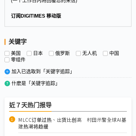
(一个工作日内将回覆您的来信)
订阅DIGITIMES 移动版
关键字
美国
日本
俄罗斯
无人机
中国
零组件
加入已选取到「关键字追踪」
什麽是「关键字追踪」
近７天热门报导
MLCC订单过热、出货比创高 村田示警全球AI基
建热潮将趋缓