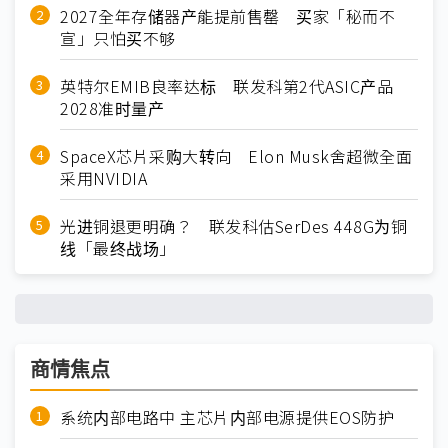
2027全年存储器产能提前售罄 买家「秘而不
宣」只怕买不够
英特尔EMIB良率达标 联发科第2代ASIC产品
2028准时量产
SpaceX芯片采购大转向 Elon Musk舍超微全面
采用NVIDIA
光进铜退更明确？ 联发科估SerDes 448G为铜
线「最终战场」
商情焦点
系统内部电路中 主芯片内部电源提供EOS防护