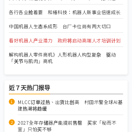
各行各业抢着要 和椿科技：机器人新事业倍速成长
中国机器人生态系成形 台厂卡位尚有两大切口
看好机器人产业潜力 政府将启动高端人才培训计划
解构机器人零件商机》人形机器人构型复杂 驱动
「关节与肌肉」商机
近７天热门报导
MLCC订单过热、出货比创高 村田示警全球AI基
建热潮将趋缓
2027全年存储器产能提前售罄 买家「秘而不
宣」只怕买不够