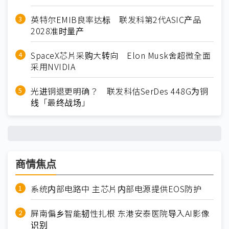
英特尔EMIB良率达标 联发科第2代ASIC产品
2028准时量产
SpaceX芯片采购大转向 Elon Musk舍超微全面
采用NVIDIA
光进铜退更明确？ 联发科估SerDes 448G为铜
线「最终战场」
商情焦点
系统内部电路中 主芯片内部电源提供EOS防护
屏南偏乡智能韧性扎根 东港安泰医院导入AI影像
识别