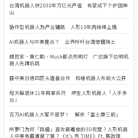
台湾机器人拼2030年万亿元产值 有望成下个护国神
山
协作型机器人为产业铺路 人形10年内接棒上场
AI机器人与中美竞合？ 业界呼吁台湾借镜瑞士
魏哲家、黄仁勳、Musk都点亮明灯 广达旗下达明机
器人先蹲后跳
获中美日德四巨头连番合作 和椿机器人布局大公开
程天纵退休11年再掌兵符 押宝人形机器人「人手多
台」
百万AI机器人大军不是梦！ 解析「富士康三箭」
所罗门为何「跳级」直攻最难做的3D视觉？人形机器
人中美争霸谁说了算？《It's 秀 TIME》Ft. 陈政隆