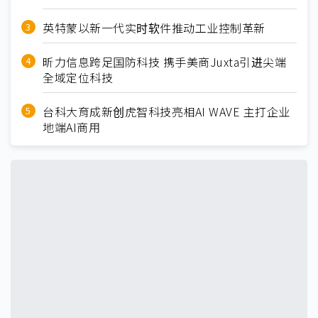
英特蒙以新一代实时软件推动工业控制革新
昕力信息跨足国防科技 携手美商Juxta引进尖端
全域定位科技
台科大育成新创虎智科技亮相AI WAVE 主打企业
地端AI商用