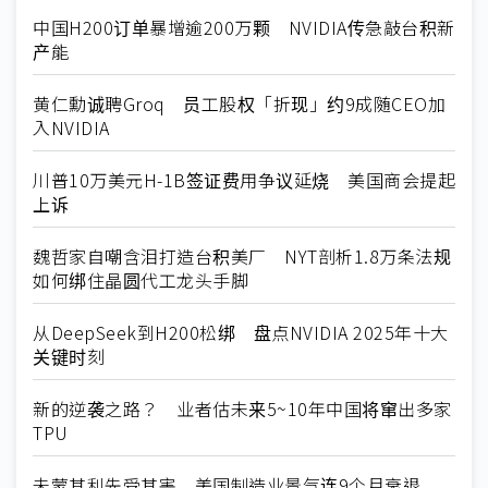
中国H200订单暴增逾200万颗 NVIDIA传急敲台积新
产能
黄仁勳诚聘Groq 员工股权「折现」约9成随CEO加
入NVIDIA
川普10万美元H-1B签证费用争议延烧 美国商会提起
上诉
魏哲家自嘲含泪打造台积美厂 NYT剖析1.8万条法规
如何绑住晶圆代工龙头手脚
从DeepSeek到H200松绑 盘点NVIDIA 2025年十大
关键时刻
新的逆袭之路？ 业者估未来5~10年中国将窜出多家
TPU
未蒙其利先受其害 美国制造业景气连9个月衰退