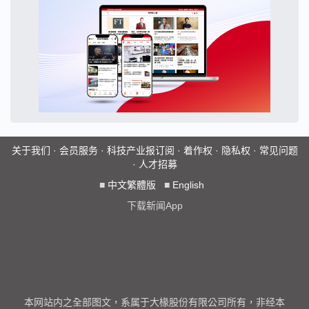
关于我们
·
会员服务
·
科技产业报订阅
·
着作权
·
隐私权
·
常见问题
·
人才招募
■
中文繁體版
■
English
下载新闻App
本网站内之全部图文，系属于大椽股份有限公司所有，非经本