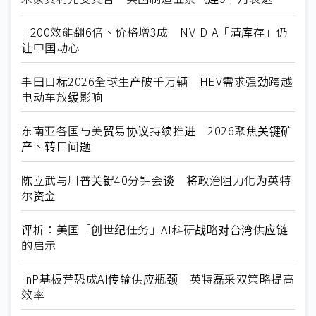
H200效能翻6倍、价格增3成 NVIDIA「清库存」仍
让中国动心
丰田目标2026全球生产破千万辆 HEV需求强劲跨越
电动车放缓影响
东南亚各国与美贸易协议持续推进 2026聚焦关键矿
产、转口问题
陈立武与川普关键40分钟会谈 将政治阻力化为英特
尔资金
评析：美国「创世纪任务」AI科研战略对台湾供应链
的启示
InP基板荒恐成AI传输供应瓶颈 英特磊采双策略提高
效率