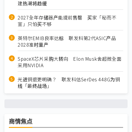
建热潮将趋缓
2027全年存储器产能提前售罄 买家「秘而不
宣」只怕买不够
英特尔EMIB良率达标 联发科第2代ASIC产品
2028准时量产
SpaceX芯片采购大转向 Elon Musk舍超微全面
采用NVIDIA
光进铜退更明确？ 联发科估SerDes 448G为铜
线「最终战场」
商情焦点