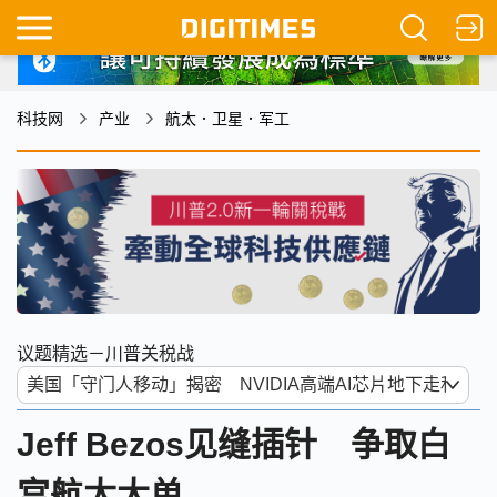
科技网
产业
航太．卫星．军工
议题精选－川普关税战
Jeff Bezos见缝插针 争取白
宫航太大单