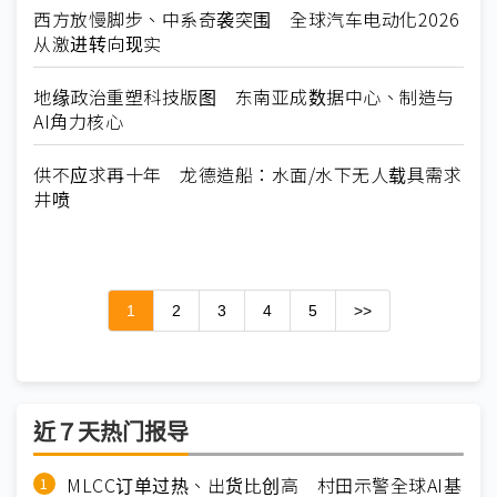
西方放慢脚步、中系奇袭突围 全球汽车电动化2026
从激进转向现实
地缘政治重塑科技版图 东南亚成数据中心、制造与
AI角力核心
供不应求再十年 龙德造船：水面/水下无人载具需求
井喷
1
2
3
4
5
>>
近７天热门报导
MLCC订单过热、出货比创高 村田示警全球AI基