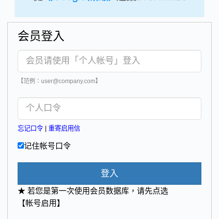
会员登入
【范例：user@company.com】
忘记口令
|
重寄启用信
记住帐号口令
登入
★ 若您是第一次使用会员数据库，请先点选
【帐号启用】