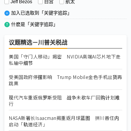
Jeff Bezos
白宫
航太
加入已选取到「关键字追踪」
什麽是「关键字追踪」
议题精选－川普关税战
美国「守门人移动」揭密 NVIDIA高端AI芯片地下走
私输中细节
受美国政府停摆影响 Trump Mobile金色手机出货再
跳票
现代汽车重返俄罗斯受阻 战争未歇车厂回购计划难
行
NASA新署长Isaacman揭重返月球蓝图 拼川普任内
启动「轨道经济」