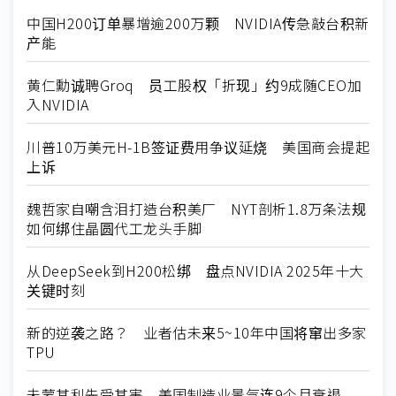
中国H200订单暴增逾200万颗 NVIDIA传急敲台积新
产能
黄仁勳诚聘Groq 员工股权「折现」约9成随CEO加
入NVIDIA
川普10万美元H-1B签证费用争议延烧 美国商会提起
上诉
魏哲家自嘲含泪打造台积美厂 NYT剖析1.8万条法规
如何绑住晶圆代工龙头手脚
从DeepSeek到H200松绑 盘点NVIDIA 2025年十大
关键时刻
新的逆袭之路？ 业者估未来5~10年中国将窜出多家
TPU
未蒙其利先受其害 美国制造业景气连9个月衰退