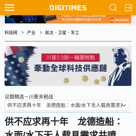
科技网
产业
航太．卫星．军工
议题精选－川普关税战
供不应求再十年 龙德造船：
水面/水下无人载具需求井喷