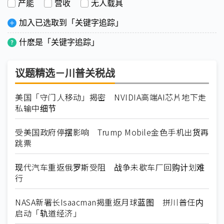
产能
营收
无人载具
加入已选取到「关键字追踪」
什麽是「关键字追踪」
议题精选－川普关税战
美国「守门人移动」揭密 NVIDIA高端AI芯片地下走
私输中细节
受美国政府停摆影响 Trump Mobile金色手机出货再
跳票
现代汽车重返俄罗斯受阻 战争未歇车厂回购计划难
行
NASA新署长Isaacman揭重返月球蓝图 拼川普任内
启动「轨道经济」