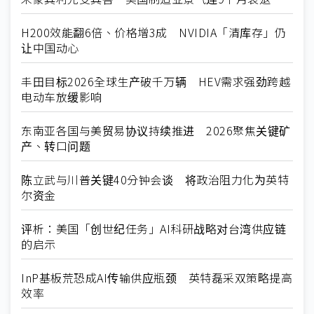
H200效能翻6倍、价格增3成 NVIDIA「清库存」仍
让中国动心
丰田目标2026全球生产破千万辆 HEV需求强劲跨越
电动车放缓影响
东南亚各国与美贸易协议持续推进 2026聚焦关键矿
产、转口问题
陈立武与川普关键40分钟会谈 将政治阻力化为英特
尔资金
评析：美国「创世纪任务」AI科研战略对台湾供应链
的启示
InP基板荒恐成AI传输供应瓶颈 英特磊采双策略提高
效率