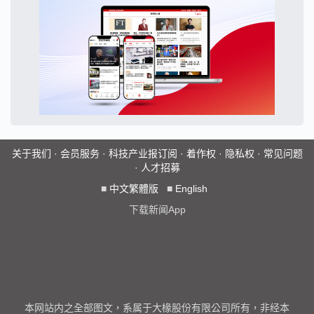
关于我们
·
会员服务
·
科技产业报订阅
·
着作权
·
隐私权
·
常见问题
·
人才招募
■
中文繁體版
■
English
下载新闻App
本网站内之全部图文，系属于大椽股份有限公司所有，非经本