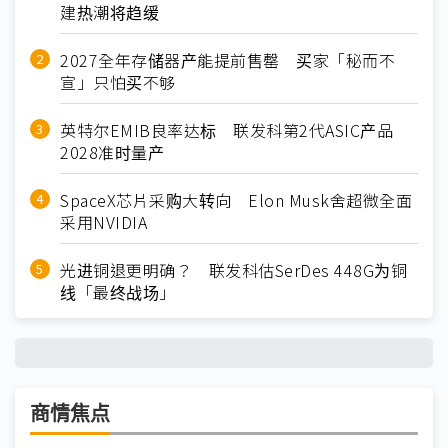
建热潮将趋缓
2027全年存储器产能提前售罄 买家「秘而不
宣」只怕买不够
英特尔EMIB良率达标 联发科第2代ASIC产品
2028准时量产
SpaceX芯片采购大转向 Elon Musk舍超微全面
采用NVIDIA
光进铜退更明确？ 联发科估SerDes 448G为铜
线「最终战场」
商情焦点