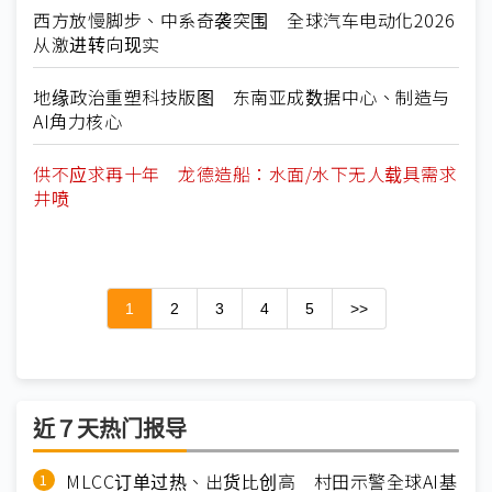
西方放慢脚步、中系奇袭突围 全球汽车电动化2026
从激进转向现实
地缘政治重塑科技版图 东南亚成数据中心、制造与
AI角力核心
供不应求再十年 龙德造船：水面/水下无人载具需求
井喷
1
2
3
4
5
>>
近７天热门报导
MLCC订单过热、出货比创高 村田示警全球AI基