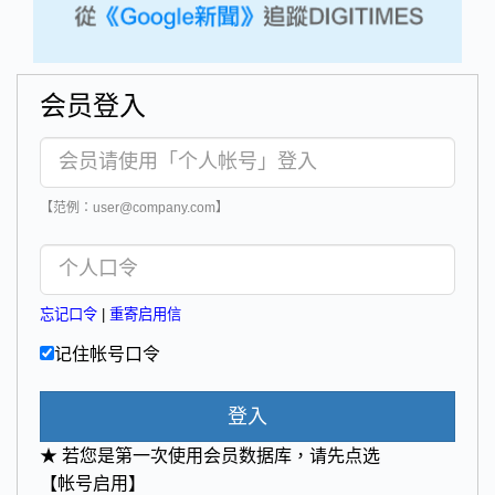
会员登入
【范例：user@company.com】
忘记口令
|
重寄启用信
记住帐号口令
登入
★ 若您是第一次使用会员数据库，请先点选
【帐号启用】