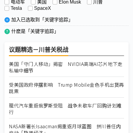
电动车
美国
Elon Musk
川普
Tesla
SpaceX
加入已选取到「关键字追踪」
什麽是「关键字追踪」
议题精选－川普关税战
美国「守门人移动」揭密 NVIDIA高端AI芯片地下走
私输中细节
受美国政府停摆影响 Trump Mobile金色手机出货再
跳票
现代汽车重返俄罗斯受阻 战争未歇车厂回购计划难
行
NASA新署长Isaacman揭重返月球蓝图 拼川普任内
启动「轨道经济」