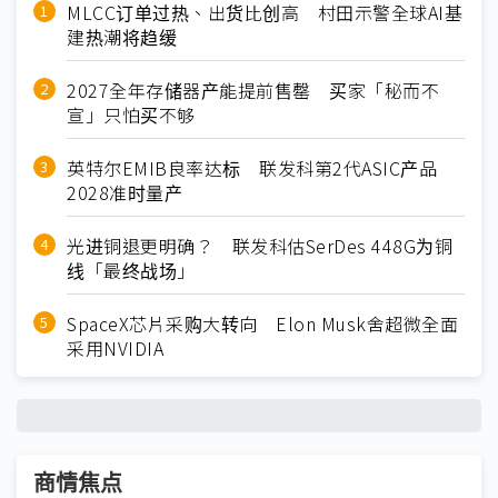
MLCC订单过热、出货比创高 村田示警全球AI基
建热潮将趋缓
2027全年存储器产能提前售罄 买家「秘而不
宣」只怕买不够
英特尔EMIB良率达标 联发科第2代ASIC产品
2028准时量产
光进铜退更明确？ 联发科估SerDes 448G为铜
线「最终战场」
SpaceX芯片采购大转向 Elon Musk舍超微全面
采用NVIDIA
商情焦点