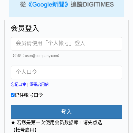
会员登入
【范例：user@company.com】
忘记口令
|
重寄启用信
记住帐号口令
登入
★ 若您是第一次使用会员数据库，请先点选
【帐号启用】