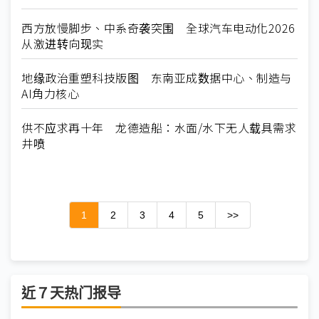
西方放慢脚步、中系奇袭突围 全球汽车电动化2026
从激进转向现实
地缘政治重塑科技版图 东南亚成数据中心、制造与
AI角力核心
供不应求再十年 龙德造船：水面/水下无人载具需求
井喷
1
2
3
4
5
>>
近７天热门报导