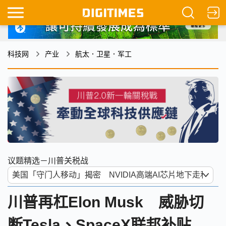
科技网
产业
航太．卫星．军工
议题精选－川普关税战
川普再杠Elon Musk 威胁切
断Tesla、SpaceX联邦补贴