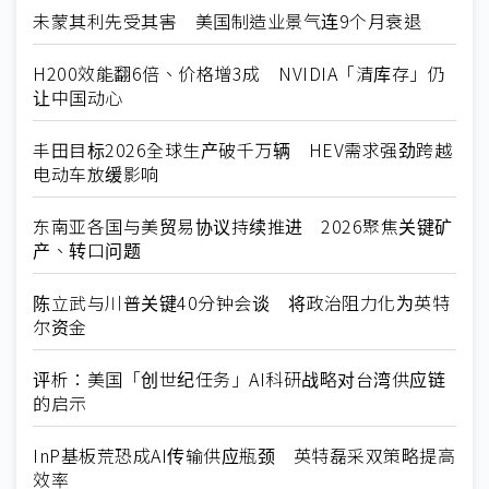
未蒙其利先受其害 美国制造业景气连9个月衰退
H200效能翻6倍、价格增3成 NVIDIA「清库存」仍
让中国动心
丰田目标2026全球生产破千万辆 HEV需求强劲跨越
电动车放缓影响
东南亚各国与美贸易协议持续推进 2026聚焦关键矿
产、转口问题
陈立武与川普关键40分钟会谈 将政治阻力化为英特
尔资金
评析：美国「创世纪任务」AI科研战略对台湾供应链
的启示
InP基板荒恐成AI传输供应瓶颈 英特磊采双策略提高
效率