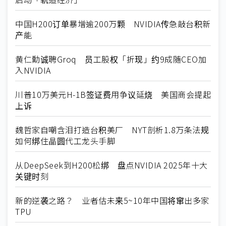
中国H200订单暴增逾200万颗 NVIDIA传急敲台积新
产能
黄仁勳诚聘Groq 员工股权「折现」约9成随CEO加
入NVIDIA
川普10万美元H-1B签证费用争议延烧 美国商会提起
上诉
魏哲家自嘲含泪打造台积美厂 NYT剖析1.8万条法规
如何绑住晶圆代工龙头手脚
从DeepSeek到H200松绑 盘点NVIDIA 2025年十大
关键时刻
新的逆袭之路？ 业者估未来5~10年中国将窜出多家
TPU