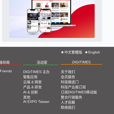
■
中文繁體版
■
English
DIGITIMES
椽经阁
活动家
 Friends
DIGITIMES 主办
关于我们
智能应用
会员服务
云端 & 网安
科技椽送门
产品 & 研发
科技产业报订阅
AI & 创新
订阅DIGITIMES移动版
其他
整合行销服务
AI EXPO Taiwan
人才招募
联络我们