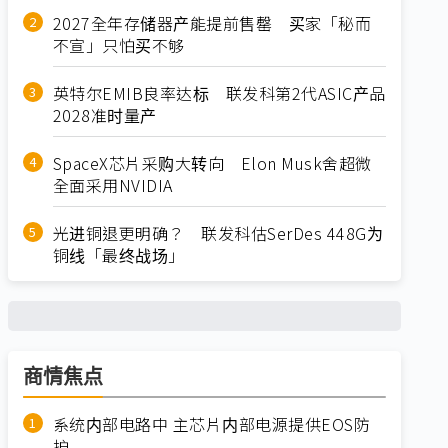
2027全年存储器产能提前售罄 买家「秘而
不宣」只怕买不够
英特尔EMIB良率达标 联发科第2代ASIC产品
2028准时量产
SpaceX芯片采购大转向 Elon Musk舍超微
全面采用NVIDIA
光进铜退更明确？ 联发科估SerDes 448G为
铜线「最终战场」
商情焦点
系统内部电路中 主芯片内部电源提供EOS防
护