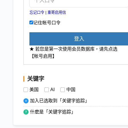
忘记口令
|
重寄启用信
记住帐号口令
登入
★ 若您是第一次使用会员数据库，请先点选
【帐号启用】
关键字
美国
AI
中国
加入已选取到「关键字追踪」
什麽是「关键字追踪」