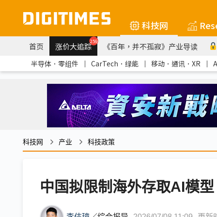
科技网
Res
259
首页
涨价大追踪
《百年，并不孤寂》产业导读
半导体．零组件
｜
CarTech．绿能
｜
移动．通讯．XR
｜
科技网
产业
科技政策
中国拟限制海外存取AI模
李佶璋
／
综合报导
2026/07/08 11:09
更新时间