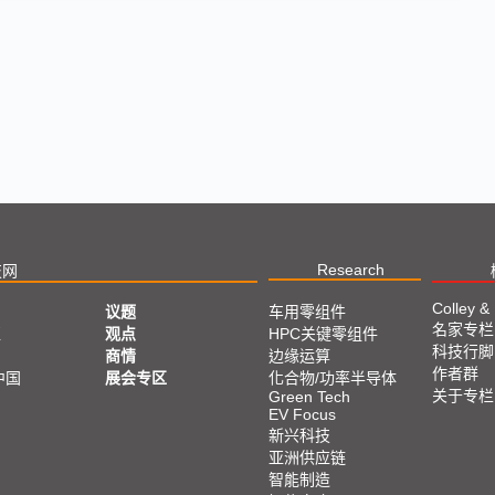
Research
技网
Colley &
议题
车用零组件
名家专栏
亚
观点
HPC关键零组件
科技行脚
商情
边缘运算
作者群
中国
展会专区
化合物/功率半导体
关于专栏
Green Tech
EV Focus
新兴科技
亚洲供应链
智能制造