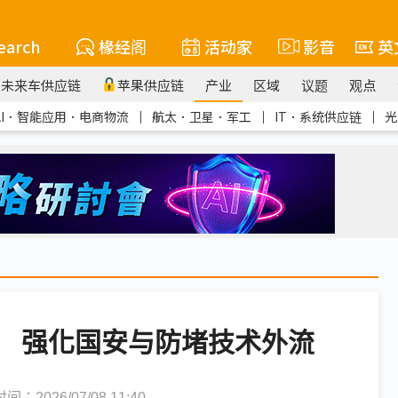
earch
椽经阁
活动家
影音
英
未来车供应链
苹果供应链
产业
区域
议题
观点
AI．智能应用．电商物流
｜
航太．卫星．军工
｜
IT．系统供应链
｜
光
型 强化国安与防堵技术外流
：2026/07/08 11:40