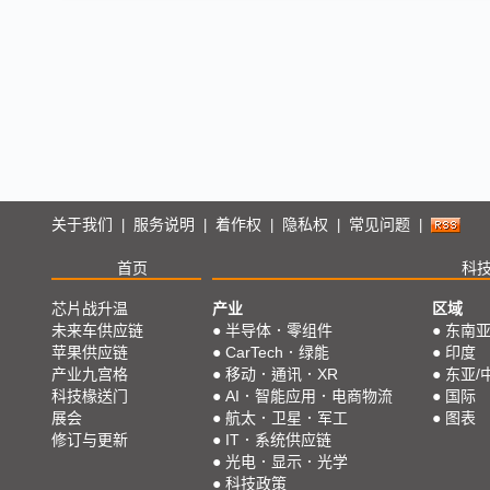
关于我们
服务说明
着作权
隐私权
常见问题
|
|
|
|
|
首页
科
芯片战升温
产业
区域
未来车供应链
●
半导体．零组件
●
东南
苹果供应链
●
CarTech．绿能
●
印度
产业九宫格
●
移动．通讯．XR
●
东亚/
科技椽送门
●
AI．智能应用．电商物流
●
国际
展会
●
航太．卫星．军工
●
图表
修订与更新
●
IT．系统供应链
●
光电．显示．光学
●
科技政策