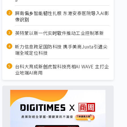
屏南偏乡智能韧性扎根 东港安泰医院导入AI影
像识别
英特蒙以新一代实时软件推动工业控制革新
昕力信息跨足国防科技 携手美商Juxta引进尖
端全域定位科技
台科大育成新创虎智科技亮相AI WAVE 主打企
业地端AI商用