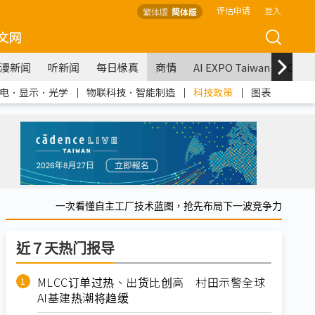
评估申请
登入
繁体版
简体版
文网
漫新闻
听新闻
每日椽真
商情
AI EXPO Taiwan
COM
电．显示．光学
｜
物联科技．智能制造
｜
科技政策
｜
图表
一次看懂自主工厂技术蓝图，抢先布局下一波竞争力
近７天热门报导
MLCC订单过热、出货比创高 村田示警全球
AI基建热潮将趋缓