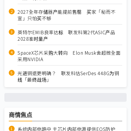
2027全年存储器产能提前售罄 买家「秘而不
宣」只怕买不够
英特尔EMIB良率达标 联发科第2代ASIC产品
2028准时量产
SpaceX芯片采购大转向 Elon Musk舍超微全面
采用NVIDIA
光进铜退更明确？ 联发科估SerDes 448G为铜
线「最终战场」
商情焦点
系统内部电路中 主芯片内部电源提供EOS防护