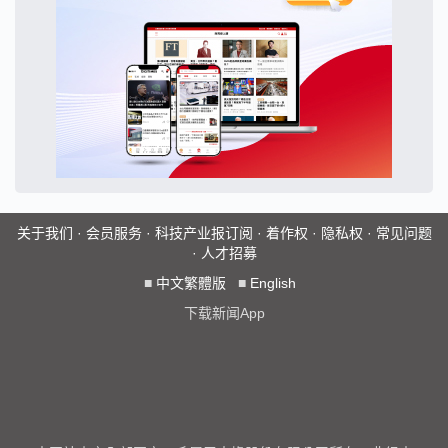
关于我们
·
会员服务
·
科技产业报订阅
·
着作权
·
隐私权
·
常见问题
·
人才招募
■
中文繁體版
■
English
下载新闻App