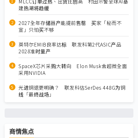
MLCC订单过热、出货比创高 村田示警全球AI基
建热潮将趋缓
2027全年存储器产能提前售罄 买家「秘而不
宣」只怕买不够
英特尔EMIB良率达标 联发科第2代ASIC产品
2028准时量产
SpaceX芯片采购大转向 Elon Musk舍超微全面
采用NVIDIA
光进铜退更明确？ 联发科估SerDes 448G为铜
线「最终战场」
商情焦点