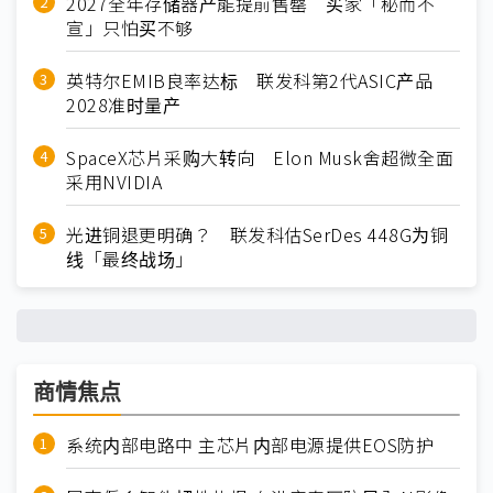
2027全年存储器产能提前售罄 买家「秘而不
宣」只怕买不够
英特尔EMIB良率达标 联发科第2代ASIC产品
2028准时量产
SpaceX芯片采购大转向 Elon Musk舍超微全面
采用NVIDIA
光进铜退更明确？ 联发科估SerDes 448G为铜
线「最终战场」
商情焦点
系统内部电路中 主芯片内部电源提供EOS防护