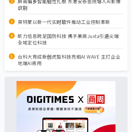
屏南偏乡智能韧性扎根 东港安泰医院导入AI影像
识别
英特蒙以新一代实时软件推动工业控制革新
昕力信息跨足国防科技 携手美商Juxta引进尖端
全域定位科技
台科大育成新创虎智科技亮相AI WAVE 主打企业
地端AI商用