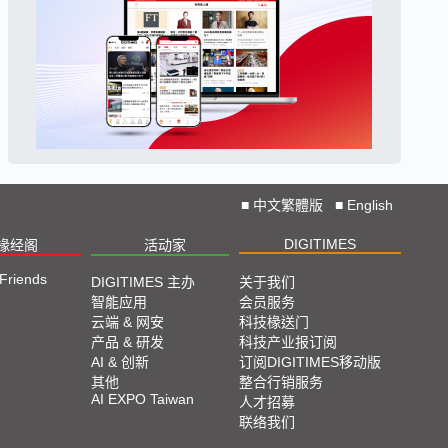
■
中文繁體版
■
English
DIGITIMES
椽经阁
活动家
 Friends
DIGITIMES 主办
关于我们
智能应用
会员服务
云端 & 网安
科技椽送门
产品 & 研发
科技产业报订阅
AI & 创新
订阅DIGITIMES移动版
其他
整合行销服务
AI EXPO Taiwan
人才招募
联络我们