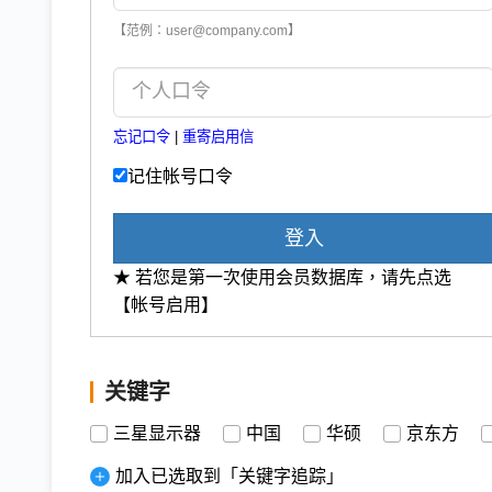
【范例：user@company.com】
忘记口令
|
重寄启用信
记住帐号口令
登入
★ 若您是第一次使用会员数据库，请先点选
【帐号启用】
关键字
三星显示器
中国
华硕
京东方
加入已选取到「关键字追踪」