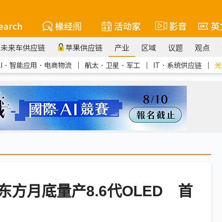
earch
椽经阁
活动家
影音
英
未来车供应链
苹果供应链
产业
区域
议题
观点
AI．智能应用．电商物流
｜
航太．卫星．军工
｜
IT．系统供应链
｜
光
方月底量产8.6代OLED 首