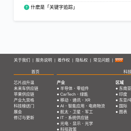
什麽是「关键字追踪」
关于我们
服务说明
着作权
隐私权
常见问题
|
|
|
|
|
首页
科
芯片战升温
产业
区域
未来车供应链
●
半导体．零组件
●
东南
苹果供应链
●
CarTech．绿能
●
印度
产业九宫格
●
移动．通讯．XR
●
东亚/
科技椽送门
●
AI．智能应用．电商物流
●
国际
展会
●
航太．卫星．军工
●
图表
修订与更新
●
IT．系统供应链
●
光电．显示．光学
●
科技政策