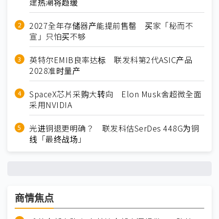
建热潮将趋缓
2027全年存储器产能提前售罄 买家「秘而不
宣」只怕买不够
英特尔EMIB良率达标 联发科第2代ASIC产品
2028准时量产
SpaceX芯片采购大转向 Elon Musk舍超微全面
采用NVIDIA
光进铜退更明确？ 联发科估SerDes 448G为铜
线「最终战场」
商情焦点