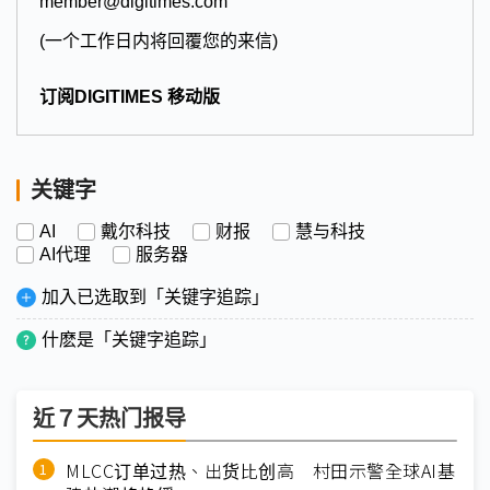
member@digitimes.com
(一个工作日内将回覆您的来信)
订阅DIGITIMES 移动版
关键字
AI
戴尔科技
财报
慧与科技
AI代理
服务器
加入已选取到「关键字追踪」
什麽是「关键字追踪」
近７天热门报导
MLCC订单过热、出货比创高 村田示警全球AI基