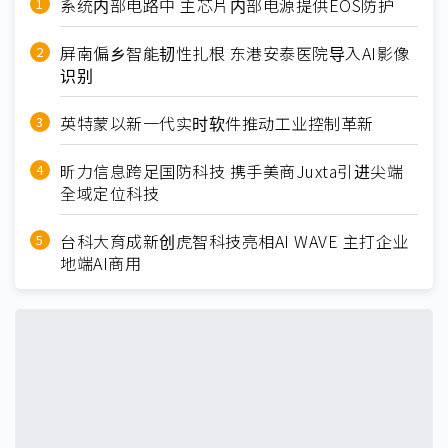
系统内部电路中 主芯片内部电源提供EOS防护
屏南偏乡智能韧性扎根 东港安泰医院导入AI影像
识别
英特蒙以新一代实时软件推动工业控制革新
昕力信息跨足国防科技 携手美商Juxta引进尖端
全域定位科技
台科大育成新创虎智科技亮相AI WAVE 主打企业
地端AI商用