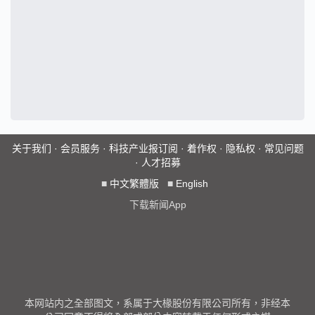
关于我们
·
会员服务
·
科技产业报订阅
·
着作权
·
隐私权
·
常见问题
·
人才招募
■
中文繁體版
■
English
下载新闻App
本网站内之全部图文，系属于大椽股份有限公司所有，非经本