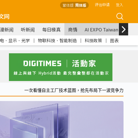
评估申请
登入
繁体版
简体版
文网
漫新闻
听新闻
每日椽真
商情
AI EXPO Taiwan
COM
电．显示．光学
｜
物联科技．智能制造
｜
科技政策
｜
图表
一次看懂自主工厂技术蓝图，抢先布局下一波竞争力