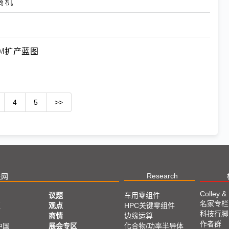
商机
M扩产蓝图
4
5
>>
Research
技网
Colley &
议题
车用零组件
名家专栏
亚
观点
HPC关键零组件
科技行脚
商情
边缘运算
作者群
中国
展会专区
化合物/功率半导体