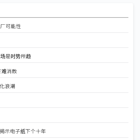
设厂可能性
器市场是时势所趋
芒难消散
制化浪潮
X揭示电子纸下个十年