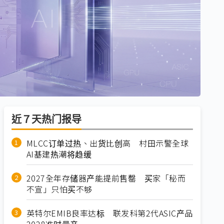
近７天热门报导
MLCC订单过热、出货比创高 村田示警全球
AI基建热潮将趋缓
2027全年存储器产能提前售罄 买家「秘而
不宣」只怕买不够
英特尔EMIB良率达标 联发科第2代ASIC产品
2028准时量产