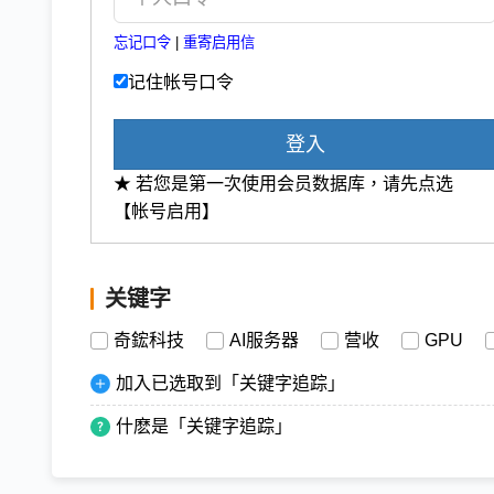
忘记口令
|
重寄启用信
记住帐号口令
登入
★ 若您是第一次使用会员数据库，请先点选
【帐号启用】
关键字
奇鋐科技
AI服务器
营收
GPU
加入已选取到「关键字追踪」
什麽是「关键字追踪」