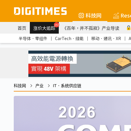
科技网
Res
257
首页
涨价大追踪
《百年，并不孤寂》产业导读
半导体．零组件
｜
CarTech．绿能
｜
移动．通讯．XR
｜
科技网
产业
IT．系统供应链