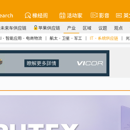
earch
椽经阁
活动家
影音
英
未来车供应链
苹果供应链
产业
区域
议题
观点
AI．智能应用．电商物流
｜
航太．卫星．军工
｜
IT．系统供应链
｜
光