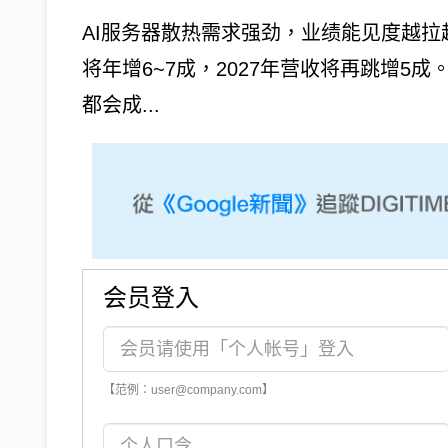
AI服务器散热需求强劲，业绩能见度越拉
将年增6~7成，2027年营收将再跳增5
都会成...
会员登入
【范例：user@company.com】