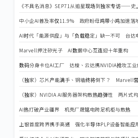
《不具名消息》SEP71从追星现场到独家专访——史上
中小企AI普及率仅11.9% 政府盼母鸡带小鸡加速落
AI时代「能源供应」与「负载稳定」缺一不可 台达
Marvell押注矽光子 AI数据中心互连迎十年重构
数码分身卡位AI工厂 达梭、云达携NVIDIA抢攻工
（独家）芯片产能满手、铜墙终将倒下？ Marvell
（独家）NVIDIA AI服务器架构散热趋弹性 两片
AI热打破产业疆界 机壳厂晟铭电跨足机柜与散热
上银首度跨界携手高通 强化半导体PLP设备智能应