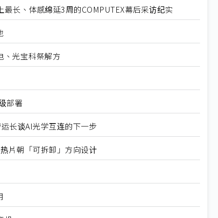
最长、体感绵延3周的COMPUTEX幕后采访纪实
地
电、光宝科祭解方
业级部署
营运长谈AI光学互连的下一步
式均热片朝「可拆卸」方向设计
用