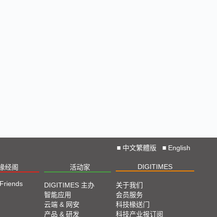
■
中文繁體版
■
English
DIGITIMES
椽经阁
活动家
 Friends
DIGITIMES 主办
关于我们
智能应用
会员服务
云端 & 网安
科技椽送门
产品 & 研发
科技产业报订阅