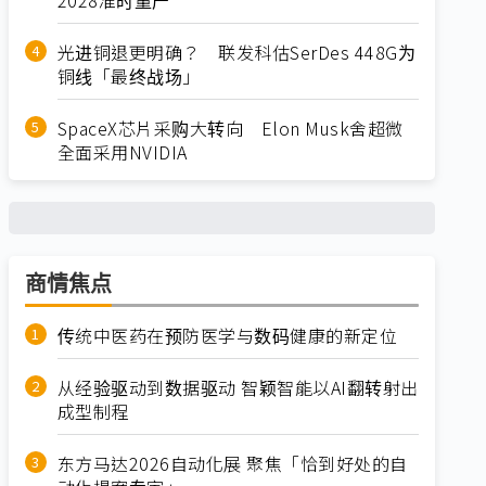
光进铜退更明确？ 联发科估SerDes 448G为
铜线「最终战场」
SpaceX芯片采购大转向 Elon Musk舍超微
全面采用NVIDIA
商情焦点
传统中医药在预防医学与数码健康的新定位
从经验驱动到数据驱动 智颖智能以AI翻转射出
成型制程
东方马达2026自动化展 聚焦「恰到好处的自