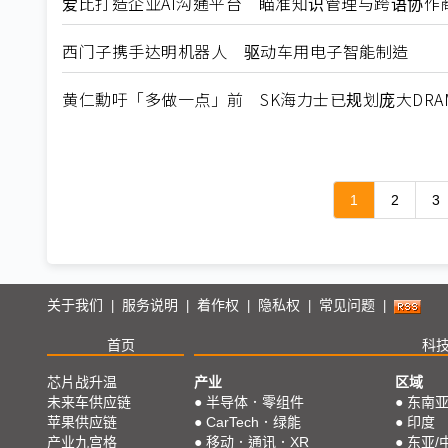
爱比打造企业AI沟通平台 瞄准知识管理与跨语协作
西门子携手达明机器人 驱动车用电子智能制造
黄仁勳吁「多做一点」前 SK海力士已规划庞大DRA
1
2
3
关于我们
服务说明
着作权
隐私权
常见问题
|
|
|
|
|
首页
科
芯片战升温
产业
区域
未来车供应链
●
半导体．零组件
●
东南
苹果供应链
●
CarTech．绿能
●
印度
产业九宫格
●
移动．通讯．XR
●
东亚/