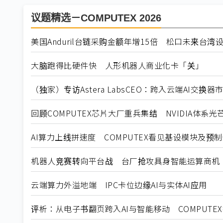
议题精选－COMPUTEX 2026
美国Anduril台链采购金额年增15倍 松口未来台湾
大脑跑得比硬件快 人形机器人商业化卡「关」
（独家）专访Astera LabsCEO：跨入云端AI交换
回顾COMPUTEX芯片大厂重兵集结 NVIDIA体系光
AI算力上线拼速度 COMPUTEX看见基设模块及预
机器人竞赛转向平台战 台厂抢攻具身智能运算商机
云端算力外溢地端 IPC卡位边缘AI与实体AI应用
评析：从电子书翻页跨入AI与智能移动 COMPUTE