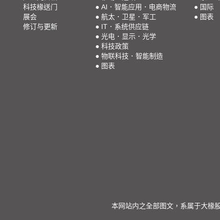
科技椽送门
●
AI．智能应用．电商物流
●
国际
展会
●
航太．卫星．军工
●
图表
修订与更新
●
IT．系统供应链
●
光电．显示．光学
●
科技政策
●
物联科技．智能制造
●
图表
本网站内之全部图文，系属于大椽股份有