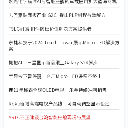
永光化学瞄准AI与智能座舱的车载应用扩大蓝海商机
志圣紧贴面板产业 G2C+提出PLP制程有效解方
TSLG耐落 扣件防松价值解决方案提供者
东捷科技于2024 Touch Taiwan展示Micro LED解决方
案
拥抱AI 三星显示新品跟上Galaxy S24脚步
苹果按下暂停键 台厂Micro LED进程不终止
连11年称霸全球OLED电视 乐金持续冲刺销售
Roku新增高端电视产品线 可自动调整显示设定
ARTC王正健谈台湾智能座舱现况与展望