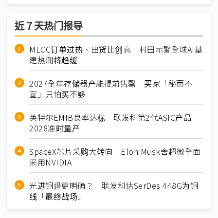
近７天热门报导
MLCC订单过热、出货比创高 村田示警全球AI基
建热潮将趋缓
2027全年存储器产能提前售罄 买家「秘而不
宣」只怕买不够
英特尔EMIB良率达标 联发科第2代ASIC产品
2028准时量产
SpaceX芯片采购大转向 Elon Musk舍超微全面
采用NVIDIA
光进铜退更明确？ 联发科估SerDes 448G为铜
线「最终战场」