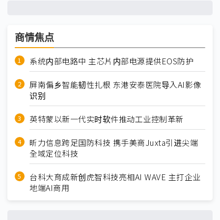
商情焦点
系统内部电路中 主芯片内部电源提供EOS防护
屏南偏乡智能韧性扎根 东港安泰医院导入AI影像
识别
英特蒙以新一代实时软件推动工业控制革新
昕力信息跨足国防科技 携手美商Juxta引进尖端
全域定位科技
台科大育成新创虎智科技亮相AI WAVE 主打企业
地端AI商用