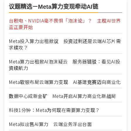
议题精选－Meta算力变现牵动AI链
台积电、NVIDIA毫不畏惧「泡沫论」？ 主权AI世界
盃正要开始
Meta投入算力出租掀议 投资过剩还是云端AI芯片需
求续攻？
Meta算力出租掀AI泡沫疑云 服务器链驳：看见AI投
资续航力
Meta软银布局云端算力变现 AI基建竞赛迈向商业化
数据中心成新金矿 Meta开启AI算力商业化新战局
科技1分钟：Meta为何现在需要算力变现？
Meta拟出售AI算力 云端业务浮出台面