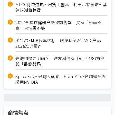
MLCC订单过热、出货比创高 村田示警全球AI基
建热潮将趋缓
2027全年存储器产能提前售罄 买家「秘而不
宣」只怕买不够
英特尔EMIB良率达标 联发科第2代ASIC产品
2028准时量产
光进铜退更明确？ 联发科估SerDes 448G为铜
线「最终战场」
SpaceX芯片采购大转向 Elon Musk舍超微全面
采用NVIDIA
商情焦点