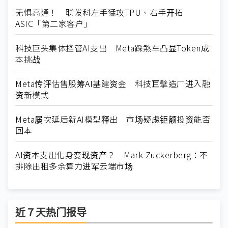
无惧高通！ 联发科左手猛攻TPU、右手开拓
ASIC「第二家客户」
科技巨头集体控管AI支出 Meta踩煞车凸显Token成
本挑战
Meta传评估售股筹AI基建资金 科技巨擘造厂进入融
资新模式
Meta屡次延后新AI模型释出 市场疑虑钜额投资能否
回本
AI资本支出化身变现资产？ Mark Zuckerberg：不
排除出租多余算力进军云端市场
近７天热门报导