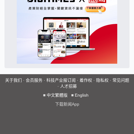
关于我们
·
会员服务
·
科技产业报订阅
·
着作权
·
隐私权
·
常见问题
·
人才招募
■
中文繁體版
■
English
下载新闻App