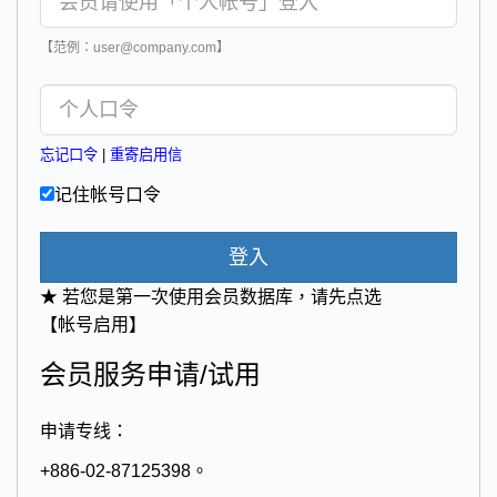
【范例：user@company.com】
忘记口令
|
重寄启用信
记住帐号口令
登入
★ 若您是第一次使用会员数据库，请先点选
【帐号启用】
会员服务申请/试用
申请专线：
+886-02-87125398。