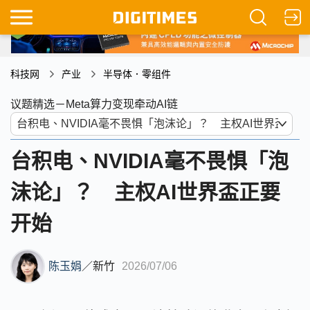
科技网
产业
半导体．零组件
议题精选－Meta算力变现牵动AI链
台积电、NVIDIA毫不畏惧「泡
沫论」？ 主权AI世界盃正要
开始
陈玉娟
／
新竹
2026/07/06