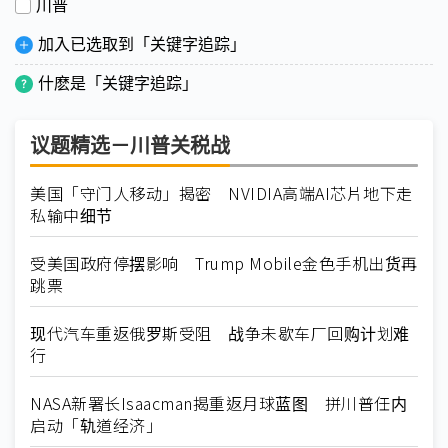
川普
加入已选取到「关键字追踪」
什麽是「关键字追踪」
议题精选－川普关税战
美国「守门人移动」揭密 NVIDIA高端AI芯片地下走
私输中细节
受美国政府停摆影响 Trump Mobile金色手机出货再
跳票
现代汽车重返俄罗斯受阻 战争未歇车厂回购计划难
行
NASA新署长Isaacman揭重返月球蓝图 拼川普任内
启动「轨道经济」