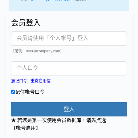
会员登入
【范例：user@company.com】
忘记口令
|
重寄启用信
记住帐号口令
登入
★ 若您是第一次使用会员数据库，请先点选
【帐号启用】