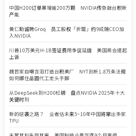
中国H200订单暴增逾200万颗 NVIDIA传急敲台积新
产能
黄仁勳诚聘Groq 员工股权「折现」约9成随CEO加
入NVIDIA
川普10万美元H-1B签证费用争议延烧 美国商会提起
上诉
魏哲家自嘲含泪打造台积美厂 NYT剖析1.8万条法规
如何绑住晶圆代工龙头手脚
从DeepSeek到H200松绑 盘点NVIDIA 2025年十大
关键时刻
新的逆袭之路？ 业者估未来5~10年中国将窜出多家
TPU
未蒙其利先受其害 美国制造业景气连9个月衰退