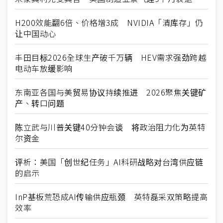
H200效能翻6倍、价格增3成 NVIDIA「清库存」仍
让中国动心
丰田目标2026全球生产破千万辆 HEV需求强劲跨越
电动车放缓影响
东南亚各国与美贸易协议持续推进 2026聚焦关键矿
产、转口问题
陈立武与川普关键40分钟会谈 将政治阻力化为英特
尔资金
评析：美国「创世纪任务」AI科研战略对台湾供应链
的启示
InP基板荒恐成AI传输供应瓶颈 英特磊采双策略提高
效率