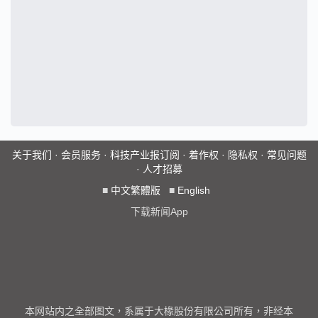
关于我们
·
会员服务
·
科技产业报订阅
·
着作权
·
隐私权
·
常见问题
·
人才招募
■
中文繁體版
■
English
下载新闻App
本网站内之全部图文，系属于大椽股份有限公司所有，非经本