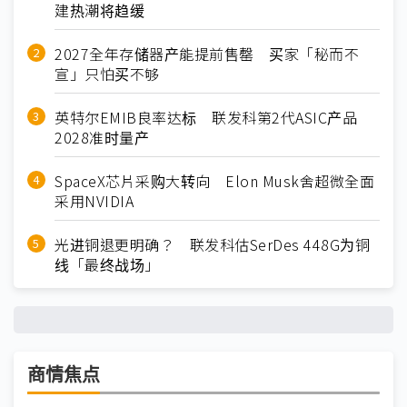
建热潮将趋缓
2027全年存储器产能提前售罄 买家「秘而不
宣」只怕买不够
英特尔EMIB良率达标 联发科第2代ASIC产品
2028准时量产
SpaceX芯片采购大转向 Elon Musk舍超微全面
采用NVIDIA
光进铜退更明确？ 联发科估SerDes 448G为铜
线「最终战场」
商情焦点