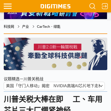
科技网
产业
CarTech．绿能
议题精选－川普关税战
川普关税大棒在即 工、车用
芯片三大厂绷紧神经