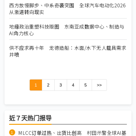
西方放慢脚步、中系奇袭突围 全球汽车电动化2026
从激进转向现实
地缘政治重塑科技版图 东南亚成数据中心、制造与
AI角力核心
供不应求再十年 龙德造船：水面/水下无人载具需求
井喷
1
2
3
4
5
>>
近７天热门报导
MLCC订单过热、出货比创高 村田示警全球AI基