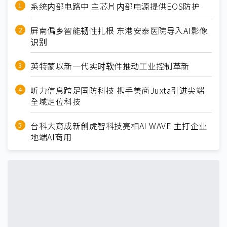
系统内部电路中 主芯片内部电源提供EOS防护
屏南偏乡智能韧性扎根 东港安泰医院导入AI影像
识别
英特蒙以新一代实时软件推动工业控制革新
昕力信息跨足国防科技 携手美商Juxta引进尖端
全域定位科技
台科大育成新创虎智科技亮相AI WAVE 主打企业
地端AI商用