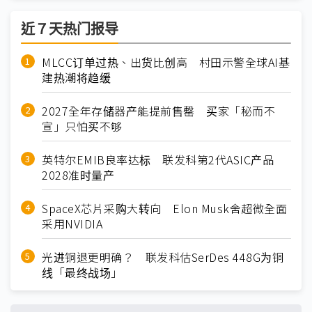
近７天热门报导
MLCC订单过热、出货比创高 村田示警全球AI基
建热潮将趋缓
2027全年存储器产能提前售罄 买家「秘而不
宣」只怕买不够
英特尔EMIB良率达标 联发科第2代ASIC产品
2028准时量产
SpaceX芯片采购大转向 Elon Musk舍超微全面
采用NVIDIA
光进铜退更明确？ 联发科估SerDes 448G为铜
线「最终战场」