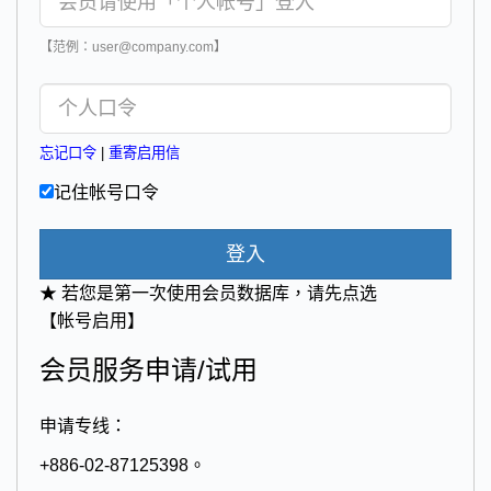
【范例：user@company.com】
忘记口令
|
重寄启用信
记住帐号口令
登入
★ 若您是第一次使用会员数据库，请先点选
【帐号启用】
会员服务申请/试用
申请专线：
+886-02-87125398。