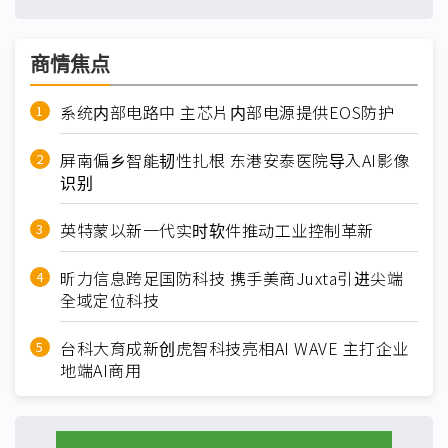
商情焦点
系统内部电路中 主芯片内部电源提供EOS防护
屏南偏乡智能韧性扎根 东港安泰医院导入AI影像
识别
英特蒙以新一代实时软件推动工业控制革新
昕力信息跨足国防科技 携手美商Juxta引进尖端
全域定位科技
台科大育成新创虎智科技亮相AI WAVE 主打企业
地端AI商用