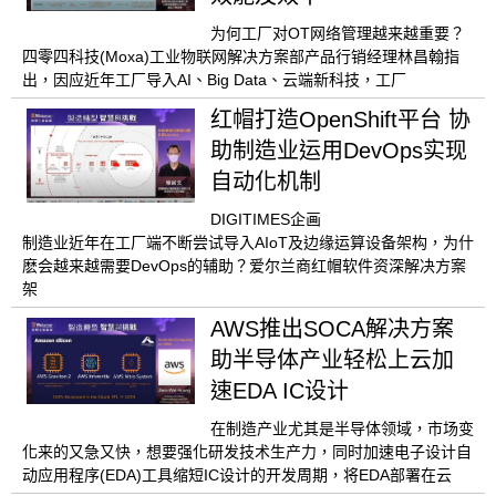
为何工厂对OT网络管理越来越重要？
四零四科技(Moxa)工业物联网解决方案部产品行销经理林昌翰指
出，因应近年工厂导入AI、Big Data、云端新科技，工厂
红帽打造OpenShift平台 协
助制造业运用DevOps实现
自动化机制
DIGITIMES企画
制造业近年在工厂端不断尝试导入AIoT及边缘运算设备架构，为什
麽会越来越需要DevOps的辅助？爱尔兰商红帽软件资深解决方案
架
AWS推出SOCA解决方案
助半导体产业轻松上云加
速EDA IC设计
在制造产业尤其是半导体领域，市场变
化来的又急又快，想要强化研发技术生产力，同时加速电子设计自
动应用程序(EDA)工具缩短IC设计的开发周期，将EDA部署在云