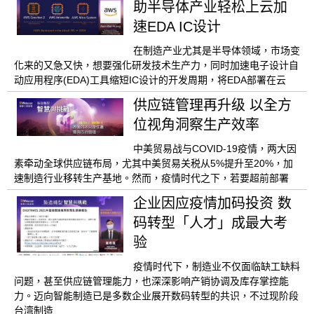
助半导体产业轻松上云加
速EDA IC设计
在制造产业尤其是半导体领域，市场变
化来的又急又快，想要强化研发技术生产力，同时加速电子设计自
动应用程序(EDA)工具缩短IC设计的开发周期，将EDA部署在云
供应链管理再升级 以全方
位视角洞察生产效率
中美贸易战与COVID-19疫情，两大因
素牵动全球供应链布局，尤其中美贸易关税从5%提升至20%，加
速制造行业移转生产基地。然而，疫情时代之下，若要超前部署
企业因应疫情加码投资 数
码转型「人才」成最大考
验
疫情时代下，制造业不仅面临缺工缺料
问题，甚至供应链管理能力，也深深影响产销协调及库存掌控能
力。迈向智能制造已是多数企业展开数码转型的共识，不过现阶段
台湾制造