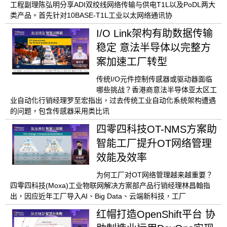
工程副理陈弘明分享ADI双绞线网络传输与供电T1L以及PoDL两大
类产品。首先针对10BASE-T1L工业以太网络通讯协
I/O Link架构有助数据传输
稳定 意法半导体以完整方
案加速工厂转型
传统I/O元件控制传感器或驱动器面临
哪些挑战？香港商意法半导体亚太区工
业自动化行销经理罗至宏指出，过去传统工业自动化系统架构遭遇
的问题，包含传感器采用类比讯
四零四科技OT-NMS方案助
智能工厂提升OT网络管理
效能及效率
为何工厂对OT网络管理越来越重要？
四零四科技(Moxa)工业物联网解决方案部产品行销经理林昌翰指
出，因应近年工厂导入AI、Big Data、云端新科技，工厂
红帽打造OpenShift平台 协