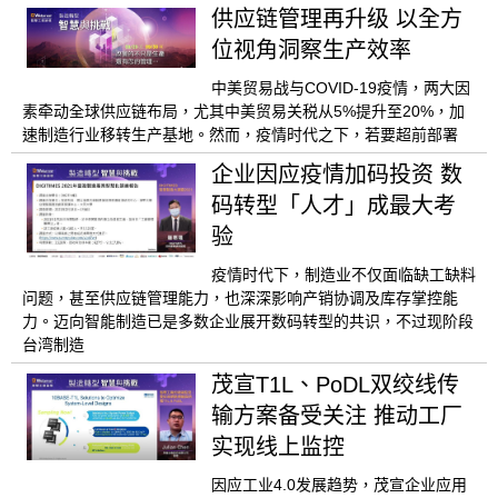
供应链管理再升级 以全方
位视角洞察生产效率
中美贸易战与COVID-19疫情，两大因
素牵动全球供应链布局，尤其中美贸易关税从5%提升至20%，加
速制造行业移转生产基地。然而，疫情时代之下，若要超前部署
企业因应疫情加码投资 数
码转型「人才」成最大考
验
疫情时代下，制造业不仅面临缺工缺料
问题，甚至供应链管理能力，也深深影响产销协调及库存掌控能
力。迈向智能制造已是多数企业展开数码转型的共识，不过现阶段
台湾制造
茂宣T1L、PoDL双绞线传
输方案备受关注 推动工厂
实现线上监控
因应工业4.0发展趋势，茂宣企业应用