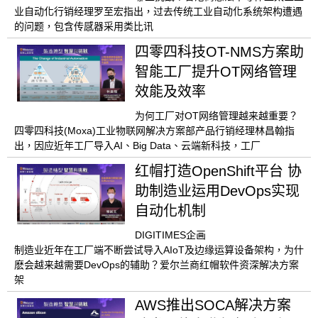
业自动化行销经理罗至宏指出，过去传统工业自动化系统架构遭遇
的问题，包含传感器采用类比讯
四零四科技OT-NMS方案助
智能工厂提升OT网络管理
效能及效率
为何工厂对OT网络管理越来越重要？
四零四科技(Moxa)工业物联网解决方案部产品行销经理林昌翰指
出，因应近年工厂导入AI、Big Data、云端新科技，工厂
红帽打造OpenShift平台 协
助制造业运用DevOps实现
自动化机制
DIGITIMES企画
制造业近年在工厂端不断尝试导入AIoT及边缘运算设备架构，为什
麽会越来越需要DevOps的辅助？爱尔兰商红帽软件资深解决方案
架
AWS推出SOCA解决方案