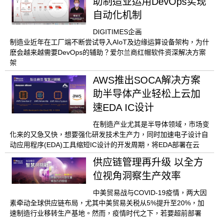
助制造业运用DevOps实现
自动化机制
DIGITIMES企画
制造业近年在工厂端不断尝试导入AIoT及边缘运算设备架构，为什
麽会越来越需要DevOps的辅助？爱尔兰商红帽软件资深解决方案
架
AWS推出SOCA解决方案
助半导体产业轻松上云加
速EDA IC设计
在制造产业尤其是半导体领域，市场变
化来的又急又快，想要强化研发技术生产力，同时加速电子设计自
动应用程序(EDA)工具缩短IC设计的开发周期，将EDA部署在云
供应链管理再升级 以全方
位视角洞察生产效率
中美贸易战与COVID-19疫情，两大因
素牵动全球供应链布局，尤其中美贸易关税从5%提升至20%，加
速制造行业移转生产基地。然而，疫情时代之下，若要超前部署