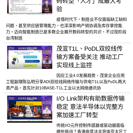
码转型「人才」成最大考
验
疫情时代下，制造业不仅面临缺工缺料
问题，甚至供应链管理能力，也深深影响产销协调及库存掌控能
力。迈向智能制造已是多数企业展开数码转型的共识，不过现阶段
台湾制造
茂宣T1L、PoDL双绞线传
输方案备受关注 推动工厂
实现线上监控
因应工业4.0发展趋势，茂宣企业应用
工程副理陈弘明分享ADI双绞线网络传输与供电T1L以及PoDL两大
类产品。首先针对10BASE-T1L工业以太网络通讯协
I/O Link架构有助数据传输
稳定 意法半导体以完整方
案加速工厂转型
传统I/O元件控制传感器或驱动器面临
哪些挑战？香港商意法半导体亚太区工