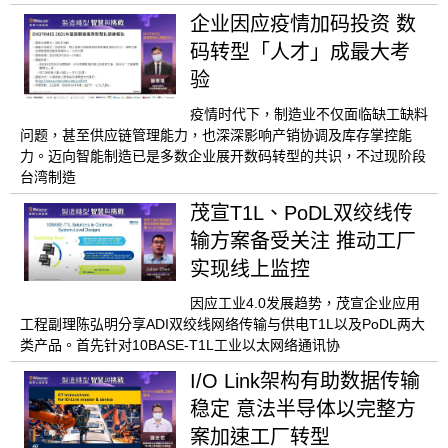
企业因应疫情加码投资 数
码转型「人才」成最大考
验
疫情时代下，制造业不仅面临缺工缺料
问题，甚至供应链管理能力，也深深影响产销协调及库存掌控能
力。迈向智能制造已是多数企业展开数码转型的共识，不过现阶段
台湾制造
茂宣T1L、PoDL双绞线传
输方案备受关注 推动工厂
实现线上监控
因应工业4.0发展趋势，茂宣企业应用
工程副理陈弘明分享ADI双绞线网络传输与供电T1L以及PoDL两大
类产品。首先针对10BASE-T1L工业以太网络通讯协
I/O Link架构有助数据传输
稳定 意法半导体以完整方
案加速工厂转型