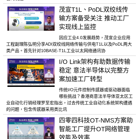
茂宣T1L、PoDL双绞线传
输方案备受关注 推动工厂
实现线上监控
因应工业4.0发展趋势，茂宣企业应用
工程副理陈弘明分享ADI双绞线网络传输与供电T1L以及PoDL两大
类产品。首先针对10BASE-T1L工业以太网络通讯协
I/O Link架构有助数据传输
稳定 意法半导体以完整方
案加速工厂转型
传统I/O元件控制传感器或驱动器面临
哪些挑战？香港商意法半导体亚太区工
业自动化行销经理罗至宏指出，过去传统工业自动化系统架构遭遇
的问题，包含传感器采用类比讯
四零四科技OT-NMS方案助
智能工厂提升OT网络管理
效能及效率