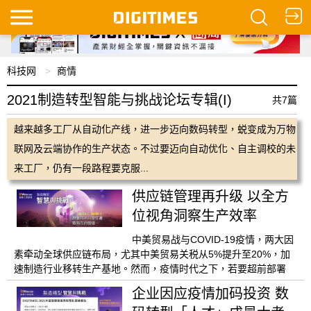
科技网
商情
2021制造转型智能与挑战论坛专辑(I)
共7篇
越来越多工厂从自动化产线，进一步迈向数码转型，蜕变成为万物
联网及云端协作的生产状态。不过要迈向自动优化、自主调校的未
来工厂，仍有一段路程要克服...
供应链管理再升级 以全方
位视角洞察生产效率
中美贸易战与COVID-19疫情，两大因
素牵动全球供应链布局，尤其中美贸易关税从5%提升至20%，加
速制造行业移转生产基地。然而，疫情时代之下，若要超前部署
企业因应疫情加码投资 数