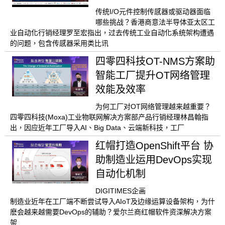
传统I/O元件控制传感器或驱动器面临
哪些挑战？香港商意法半导体亚太区工
业自动化行销经理罗至宏指出，过去传统工业自动化系统架构遭遇
的问题，包含传感器采用类比讯
四零四科技OT-NMS方案助
智能工厂提升OT网络管理
效能及效率
为何工厂对OT网络管理越来越重要？
四零四科技(Moxa)工业物联网解决方案部产品行销经理林昌翰指
出，因应近年工厂导入AI、Big Data、云端新科技，工厂
红帽打造OpenShift平台 协
助制造业运用DevOps实现
自动化机制
DIGITIMES企画
制造业近年在工厂端不断尝试导入AIoT及边缘运算设备架构，为什
麽会越来越需要DevOps的辅助？爱尔兰商红帽软件资深解决方案
架