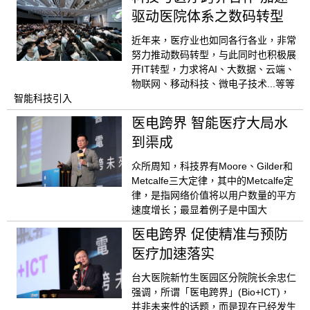
驱动医院体系之数码转型
近年来，医疗业也如同各行各业，非常
努力推动数码转型，与此同时也积极展
开IT转型，力求将AI、大数据、云端、
物联网、移动科技、微电子技术...等等
智能科技引入
医电跨界 智能医疗大局水
到渠成
众所周知，科技界有Moore、Gilder和
Metcalfe三大定律，其中的Metcalfe定
律，是指网络价值将以用户数量的平方
速度增长；最显着例子是中国大
医电跨界 促使精准与预防
医疗加速落实
台大医院新竹生医园区分院院长余忠仁
强调，所谓「医电跨界」(Bio+ICT)，
并非未来性的话题，而是现在已经发生