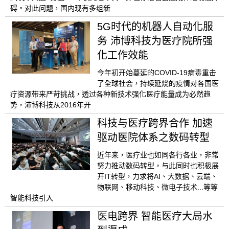
碍。对此问题，国内现有多组新
5G时代的机器人自动化服
务 沛博科技为医疗院所强
化工作效能
今年初开始蔓延的COVID-19病毒重击
了全球社会，持续延烧的疫情对各国医
疗资源带来严苛挑战，透过各种新技术强化医疗能量成为必然趋
势，沛博科技从2016年开
科技与医疗跨界合作 加速
驱动医院体系之数码转型
近年来，医疗业也如同各行各业，非常
努力推动数码转型，与此同时也积极展
开IT转型，力求将AI、大数据、云端、
物联网、移动科技、微电子技术...等等
智能科技引入
医电跨界 智能医疗大局水