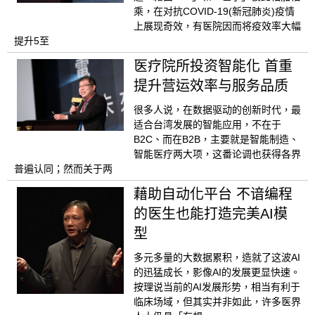
乘，在对抗COVID-19(新冠肺炎)疫情
上展现奇效，有医院因而将疫效率大幅
提升5至
医疗院所投资智能化 首重
提升营运效率与服务品质
很多人说，在数据驱动的创新时代，最
适合台湾发展的智能应用，不在于
B2C、而在B2B，主要就是智能制造、
智能医疗两大项，这番论调也获得各界
普遍认同；然而关于两
藉助自动化平台 不谙编程
的医生也能打造完美AI模
型
多元多量的大数据累积，造就了这波AI
的迅猛成长，影像AI的发展更显快速。
按理说当前的AI发展形势，相当有利于
临床场域，但其实并非如此，许多医界