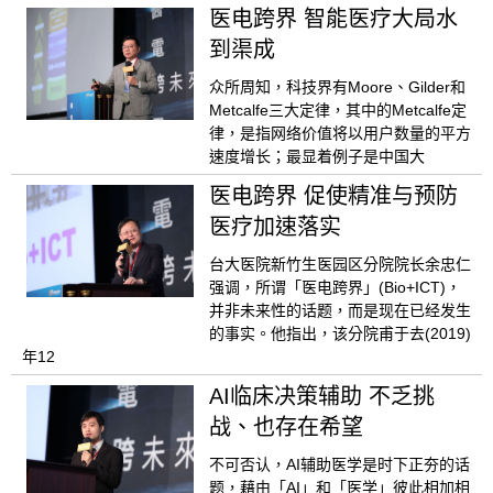
医电跨界 智能医疗大局水
到渠成
众所周知，科技界有Moore、Gilder和
Metcalfe三大定律，其中的Metcalfe定
律，是指网络价值将以用户数量的平方
速度增长；最显着例子是中国大
医电跨界 促使精准与预防
医疗加速落实
台大医院新竹生医园区分院院长余忠仁
强调，所谓「医电跨界」(Bio+ICT)，
并非未来性的话题，而是现在已经发生
的事实。他指出，该分院甫于去(2019)
年12
AI临床决策辅助 不乏挑
战、也存在希望
不可否认，AI辅助医学是时下正夯的话
题，藉由「AI」和「医学」彼此相加相