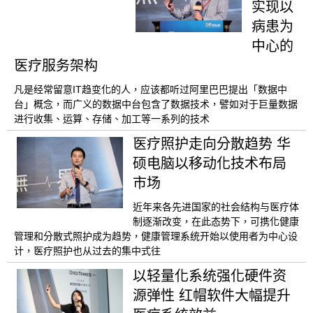
实现以
病患为
中心的
医疗服务架构
凡是经常留意IT趋变化的人，应该都听过阿里巴巴提出「数据中
台」概念，而广义的数据中台包含了数据技术，譬如对于巨量数据
进行收集、运算、存储、加工等一系列的技术
医疗照护走向分散趋势 华
硕电脑以移动化技术布局
市场
近年来各先进国家的社会结构与医疗体
制逐渐改变，在此态势下，可携化健康
管理和分散式照护成为趋势，健康管理系统开始以使用者为中心设
计，医疗照护也从过去的集中式往
以轻量化系统强化硬件资
源弹性 红帽软件大幅提升