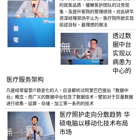
的就医品质、缓解医护团队的过劳现
象，及提升医院的管理绩效。对此研华
资深经理郑汭平认为，医疗院所欲实现
前述目标，最理想的做法
透过数
据中台
实现以
病患为
中心的
医疗服务架构
凡是经常留意IT趋变化的人，应该都听过阿里巴巴提出「数据中
台」概念，而广义的数据中台包含了数据技术，譬如对于巨量数据
进行收集、运算、存储、加工等一系列的技术
医疗照护走向分散趋势 华
硕电脑以移动化技术布局
市场