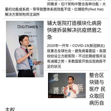
同需求，在IT架构中整合各种功能，大
量的功能或系统，常导致整体系统效能不佳，红帽软件(Red Hat)
解决方案架构师沈涵羚
辅大医院打造模块化病房
快速拆装解决抗疫燃眉之
急
2020年一开年，COVID-19(新冠肺炎)
就重击全球社会，避免病毒蔓延，各国
纷纷设立方舱医院，不过近期疫情并没
有减缓之势，多数国家开始出现病房不
足的状况
整合区
块链与
医疗 民
众取回
病历自
主权