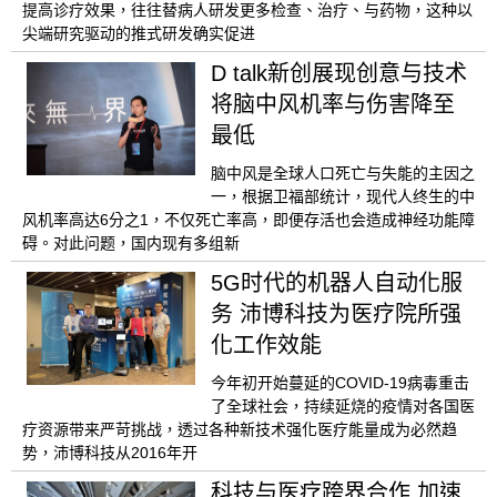
提高诊疗效果，往往替病人研发更多检查、治疗、与药物，这种以
尖端研究驱动的推式研发确实促进
D talk新创展现创意与技术
将脑中风机率与伤害降至
最低
脑中风是全球人口死亡与失能的主因之
一，根据卫福部统计，现代人终生的中
风机率高达6分之1，不仅死亡率高，即便存活也会造成神经功能障
碍。对此问题，国内现有多组新
5G时代的机器人自动化服
务 沛博科技为医疗院所强
化工作效能
今年初开始蔓延的COVID-19病毒重击
了全球社会，持续延烧的疫情对各国医
疗资源带来严苛挑战，透过各种新技术强化医疗能量成为必然趋
势，沛博科技从2016年开
科技与医疗跨界合作 加速