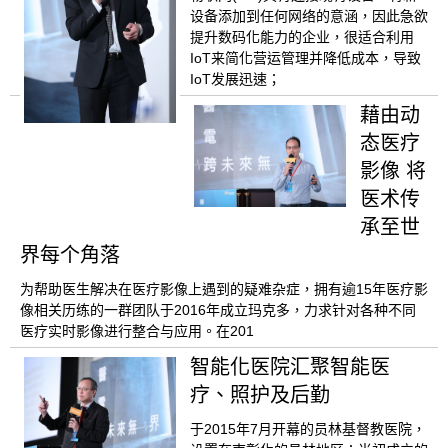
设备添加到任何网络的意涵，因此急欲
提升数码化能力的企业，很适合利用
IoT来简化营运管理并降低成本，导致
IoT发展迅速；
藉由动
态医疗
影像 将
医术传
承至世
界每个角落
为帮助医生解决在医疗影像上遇到的疑难杂症，拥有逾15年医疗影
像相关历练的一群团队于2016年成立玛克多，力求针对各种不同
医疗实时影像进行整合与应用。在201
智能化医院汇聚智能医
疗、照护及后勤
于2015年7月开幕的员林基督教医院，