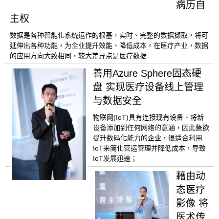
病历自
主权
数据是各种智能化系统运作的根基，实时、完整的数据撷取，将可
延伸出各种功能，为企业提升效能、降低成本。在医疗产业，数据
的应用方向大致相同，较大差异点是医疗数据
善用Azure Sphere固态硬
盘 实现医疗设备线上管理
与数据安全
物联网(IoT)具有连接现有设备、将新
设备添加到任何网络的意涵，因此急欲
提升数码化能力的企业，很适合利用
IoT来简化营运管理并降低成本，导致
IoT发展迅速；
藉由动
态医疗
影像 将
医术传