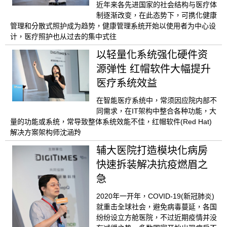
近年来各先进国家的社会结构与医疗体
制逐渐改变，在此态势下，可携化健康
管理和分散式照护成为趋势，健康管理系统开始以使用者为中心设
计，医疗照护也从过去的集中式往
以轻量化系统强化硬件资
源弹性 红帽软件大幅提升
医疗系统效益
在智能医疗系统中，常须因应院内部不
同需求，在IT架构中整合各种功能，大
量的功能或系统，常导致整体系统效能不佳，红帽软件(Red Hat)
解决方案架构师沈涵羚
辅大医院打造模块化病房
快速拆装解决抗疫燃眉之
急
2020年一开年，COVID-19(新冠肺炎)
就重击全球社会，避免病毒蔓延，各国
纷纷设立方舱医院，不过近期疫情并没