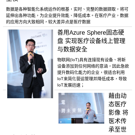
数据是各种智能化系统运作的根基，实时、完整的数据撷取，将可
延伸出各种功能，为企业提升效能、降低成本。在医疗产业，数据
的应用方向大致相同，较大差异点是医疗数据
善用Azure Sphere固态硬
盘 实现医疗设备线上管理
与数据安全
物联网(IoT)具有连接现有设备、将新
设备添加到任何网络的意涵，因此急欲
提升数码化能力的企业，很适合利用
IoT来简化营运管理并降低成本，导致
IoT发展迅速；
藉由动
态医疗
影像 将
医术传
承至世