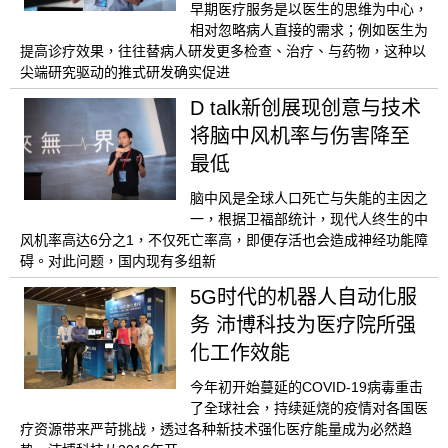
早期医疗服务是以医生的思维为中心，
相对忽略病人直接的需求；例如医生为
提高诊疗效果，往往替病人研发更多检查、治疗、与药物，这种以
尖端研究驱动的推式研发确实促进
D talk新创展现创意与技术
将脑中风机率与伤害降至
最低
脑中风是全球人口死亡与失能的主因之
一，根据卫福部统计，现代人终生的中
风机率高达6分之1，不仅死亡率高，即便存活也会造成神经功能障
碍。对此问题，国内现有多组新
5G时代的机器人自动化服
务 沛博科技为医疗院所强
化工作效能
今年初开始蔓延的COVID-19病毒重击
了全球社会，持续延烧的疫情对各国医
疗资源带来严苛挑战，透过各种新技术强化医疗能量成为必然趋