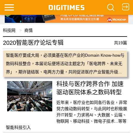
科技网
商情
2020智能医疗论坛专辑
共19篇
智能医疗要成大局，必须奠基在医疗产业的Domain Know-how与
数码科技整合，本届论坛便将活动主题定为「医电跨界、未来无
界」，期许链结医、电两方力量，共同促进医疗产业智能升级...
科技与医疗跨界合作 加速
驱动医院体系之数码转型
近年来，医疗业也如同各行各业，非常
努力推动数码转型，与此同时也积极展
开IT转型，力求将AI、大数据、云端、
物联网、移动科技、微电子技术...等等
智能科技引入