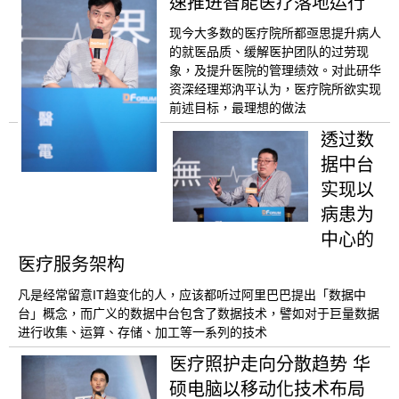
速推进智能医疗落地运行
现今大多数的医疗院所都亟思提升病人
的就医品质、缓解医护团队的过劳现
象，及提升医院的管理绩效。对此研华
资深经理郑汭平认为，医疗院所欲实现
前述目标，最理想的做法
透过数
据中台
实现以
病患为
中心的
医疗服务架构
凡是经常留意IT趋变化的人，应该都听过阿里巴巴提出「数据中
台」概念，而广义的数据中台包含了数据技术，譬如对于巨量数据
进行收集、运算、存储、加工等一系列的技术
医疗照护走向分散趋势 华
硕电脑以移动化技术布局