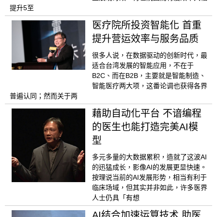
提升5至
医疗院所投资智能化 首重
提升营运效率与服务品质
很多人说，在数据驱动的创新时代，最
适合台湾发展的智能应用，不在于
B2C、而在B2B，主要就是智能制造、
智能医疗两大项，这番论调也获得各界
普遍认同；然而关于两
藉助自动化平台 不谙编程
的医生也能打造完美AI模
型
多元多量的大数据累积，造就了这波AI
的迅猛成长，影像AI的发展更显快速。
按理说当前的AI发展形势，相当有利于
临床场域，但其实并非如此，许多医界
人士仍具「有想
AI结合加速运算技术 助医