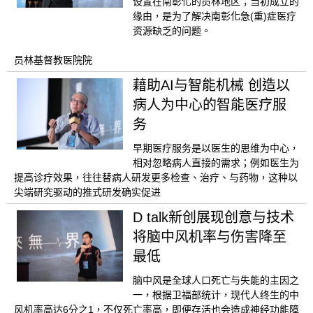
设置在南彰化的员林地区；当初成立的
缘由，是为了解决南彰化急(重)症医疗
资源缺乏的问题。
员林基督教医院院
藉助AI与智能机械 创造以
病人为中心的智能医疗服
务
早期医疗服务是以医生的思维为中心，
相对忽略病人直接的需求；例如医生为
提高诊疗效果，往往替病人研发更多检查、治疗、与药物，这种以
尖端研究驱动的推式研发确实促进
D talk新创展现创意与技术
将脑中风机率与伤害降至
最低
脑中风是全球人口死亡与失能的主因之
一，根据卫福部统计，现代人终生的中
风机率高达6分之1，不仅死亡率高，即便存活也会造成神经功能障