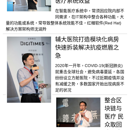
医疗系统效益
在智能医疗系统中，常须因应院内部不
同需求，在IT架构中整合各种功能，大
量的功能或系统，常导致整体系统效能不佳，红帽软件(Red Hat)
解决方案架构师沈涵羚
辅大医院打造模块化病房
快速拆装解决抗疫燃眉之
急
2020年一开年，COVID-19(新冠肺炎)
就重击全球社会，避免病毒蔓延，各国
纷纷设立方舱医院，不过近期疫情并没
有减缓之势，多数国家开始出现病房不
足的状况
整合区
块链与
医疗 民
众取回