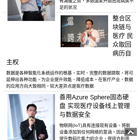
有减缓之势，多数国家开始出现病房不
足的状况
整合区
块链与
医疗 民
众取回
病历自
主权
数据是各种智能化系统运作的根基，实时、完整的数据撷取，将可
延伸出各种功能，为企业提升效能、降低成本。在医疗产业，数据
的应用方向大致相同，较大差异点是医疗数据
善用Azure Sphere固态硬
盘 实现医疗设备线上管理
与数据安全
物联网(IoT)具有连接现有设备、将新
设备添加到任何网络的意涵，因此急欲
提升数码化能力的企业，很适合利用