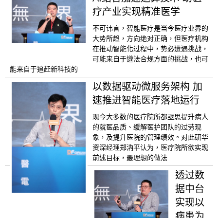
疗产业实现精准医学
不可讳言，智能医疗是当今医疗业界的
大势所趋，方向绝对正确，但医疗机构
在推动智能化过程中，势必遭遇挑战，
可能来自于遵法合规方面的挑战，也可
能来自于追赶新科技的
以数据驱动微服务架构 加
速推进智能医疗落地运行
现今大多数的医疗院所都亟思提升病人
的就医品质、缓解医护团队的过劳现
象，及提升医院的管理绩效。对此研华
资深经理郑汭平认为，医疗院所欲实现
前述目标，最理想的做法
透过数
据中台
实现以
病患为