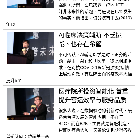
强调，所谓「医电跨界」(Bio+ICT)，
并非未来性的话题，而是现在已经发生
的事实。他指出，该分院甫于去(2019)
年12
AI临床决策辅助 不乏挑
战、也存在希望
不可否认，AI辅助医学是时下正夯的话
题，藉由「AI」和「医学」彼此相加相
乘，在对抗COVID-19(新冠肺炎)疫情
上展现奇效，有医院因而将疫效率大幅
提升5至
医疗院所投资智能化 首重
提升营运效率与服务品质
很多人说，在数据驱动的创新时代，最
适合台湾发展的智能应用，不在于
B2C、而在B2B，主要就是智能制造、
智能医疗两大项，这番论调也获得各界
普遍认同；然而关于两