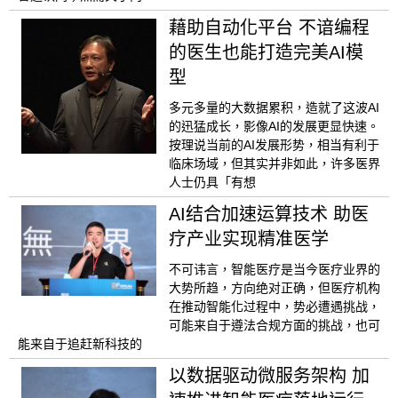
藉助自动化平台 不谙编程
的医生也能打造完美AI模
型
多元多量的大数据累积，造就了这波AI
的迅猛成长，影像AI的发展更显快速。
按理说当前的AI发展形势，相当有利于
临床场域，但其实并非如此，许多医界
人士仍具「有想
AI结合加速运算技术 助医
疗产业实现精准医学
不可讳言，智能医疗是当今医疗业界的
大势所趋，方向绝对正确，但医疗机构
在推动智能化过程中，势必遭遇挑战，
可能来自于遵法合规方面的挑战，也可
能来自于追赶新科技的
以数据驱动微服务架构 加