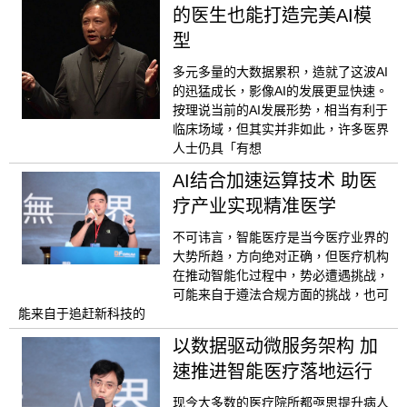
的医生也能打造完美AI模
型
多元多量的大数据累积，造就了这波AI
的迅猛成长，影像AI的发展更显快速。
按理说当前的AI发展形势，相当有利于
临床场域，但其实并非如此，许多医界
人士仍具「有想
AI结合加速运算技术 助医
疗产业实现精准医学
不可讳言，智能医疗是当今医疗业界的
大势所趋，方向绝对正确，但医疗机构
在推动智能化过程中，势必遭遇挑战，
可能来自于遵法合规方面的挑战，也可
能来自于追赶新科技的
以数据驱动微服务架构 加
速推进智能医疗落地运行
现今大多数的医疗院所都亟思提升病人