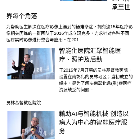
承至世
界每个角落
为帮助医生解决在医疗影像上遇到的疑难杂症，拥有逾15年医疗影
像相关历练的一群团队于2016年成立玛克多，力求针对各种不同
医疗实时影像进行整合与应用。在201
智能化医院汇聚智能医
疗、照护及后勤
于2015年7月开幕的员林基督教医院，
设置在南彰化的员林地区；当初成立的
缘由，是为了解决南彰化急(重)症医疗
资源缺乏的问题。
员林基督教医院院
藉助AI与智能机械 创造以
病人为中心的智能医疗服
务