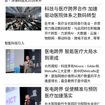
势，沛博科技从2016年开
科技与医疗跨界合作 加速
驱动医院体系之数码转型
近年来，医疗业也如同各行各业，非常
努力推动数码转型，与此同时也积极展
开IT转型，力求将AI、大数据、云端、
物联网、移动科技、微电子技术...等等
智能科技引入
医电跨界 智能医疗大局水
到渠成
众所周知，科技界有Moore、Gilder和
Metcalfe三大定律，其中的Metcalfe定
律，是指网络价值将以用户数量的平方
速度增长；最显着例子是中国大
医电跨界 促使精准与预防
医疗加速落实
台大医院新竹生医园区分院院长余忠仁