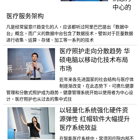
中心的
医疗服务架构
凡是经常留意IT趋变化的人，应该都听过阿里巴巴提出「数据中
台」概念，而广义的数据中台包含了数据技术，譬如对于巨量数据
进行收集、运算、存储、加工等一系列的技术
医疗照护走向分散趋势 华
硕电脑以移动化技术布局
市场
近年来各先进国家的社会结构与医疗体
制逐渐改变，在此态势下，可携化健康
管理和分散式照护成为趋势，健康管理系统开始以使用者为中心设
计，医疗照护也从过去的集中式往
以轻量化系统强化硬件资
源弹性 红帽软件大幅提升
医疗系统效益
在智能医疗系统中，常须因应院内部不