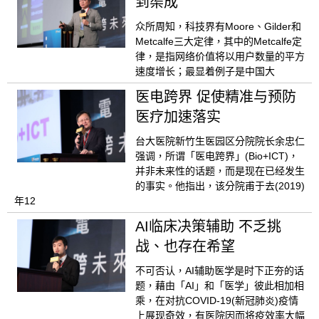
到渠成
众所周知，科技界有Moore、Gilder和
Metcalfe三大定律，其中的Metcalfe定
律，是指网络价值将以用户数量的平方
速度增长；最显着例子是中国大
医电跨界 促使精准与预防
医疗加速落实
台大医院新竹生医园区分院院长余忠仁
强调，所谓「医电跨界」(Bio+ICT)，
并非未来性的话题，而是现在已经发生
的事实。他指出，该分院甫于去(2019)
年12
AI临床决策辅助 不乏挑
战、也存在希望
不可否认，AI辅助医学是时下正夯的话
题，藉由「AI」和「医学」彼此相加相
乘，在对抗COVID-19(新冠肺炎)疫情
上展现奇效，有医院因而将疫效率大幅