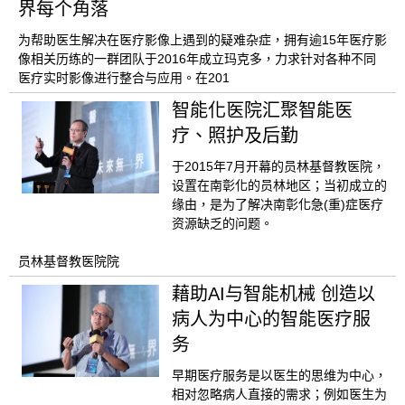
界每个角落
为帮助医生解决在医疗影像上遇到的疑难杂症，拥有逾15年医疗影
像相关历练的一群团队于2016年成立玛克多，力求针对各种不同
医疗实时影像进行整合与应用。在201
智能化医院汇聚智能医
疗、照护及后勤
于2015年7月开幕的员林基督教医院，
设置在南彰化的员林地区；当初成立的
缘由，是为了解决南彰化急(重)症医疗
资源缺乏的问题。
员林基督教医院院
藉助AI与智能机械 创造以
病人为中心的智能医疗服
务
早期医疗服务是以医生的思维为中心，
相对忽略病人直接的需求；例如医生为