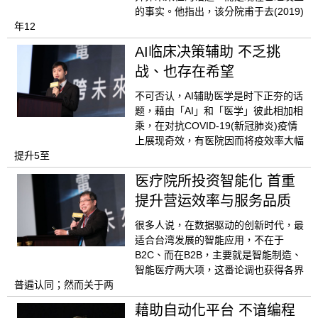
的事实。他指出，该分院甫于去(2019)
年12
AI临床决策辅助 不乏挑
战、也存在希望
不可否认，AI辅助医学是时下正夯的话
题，藉由「AI」和「医学」彼此相加相
乘，在对抗COVID-19(新冠肺炎)疫情
上展现奇效，有医院因而将疫效率大幅
提升5至
医疗院所投资智能化 首重
提升营运效率与服务品质
很多人说，在数据驱动的创新时代，最
适合台湾发展的智能应用，不在于
B2C、而在B2B，主要就是智能制造、
智能医疗两大项，这番论调也获得各界
普遍认同；然而关于两
藉助自动化平台 不谙编程