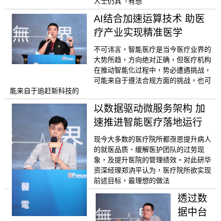
人士仍具「有想
AI结合加速运算技术 助医
疗产业实现精准医学
不可讳言，智能医疗是当今医疗业界的
大势所趋，方向绝对正确，但医疗机构
在推动智能化过程中，势必遭遇挑战，
可能来自于遵法合规方面的挑战，也可
能来自于追赶新科技的
以数据驱动微服务架构 加
速推进智能医疗落地运行
现今大多数的医疗院所都亟思提升病人
的就医品质、缓解医护团队的过劳现
象，及提升医院的管理绩效。对此研华
资深经理郑汭平认为，医疗院所欲实现
前述目标，最理想的做法
透过数
据中台