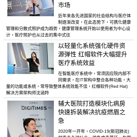
市场
近年来各先进国家的社会结构与医疗体
制逐渐改变，在此态势下，可携化健康
管理和分散式照护成为趋势，健康管理系统开始以使用者为中心设
计，医疗照护也从过去的集中式往
以轻量化系统强化硬件资
源弹性 红帽软件大幅提升
医疗系统效益
在智能医疗系统中，常须因应院内部不
同需求，在IT架构中整合各种功能，大
量的功能或系统，常导致整体系统效能不佳，红帽软件(Red Hat)
解决方案架构师沈涵羚
辅大医院打造模块化病房
快速拆装解决抗疫燃眉之
急
2020年一开年，COVID-19(新冠肺炎)