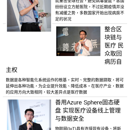
就重击全球社会，避免病毒蔓延，各国
纷纷设立方舱医院，不过近期疫情并没
有减缓之势，多数国家开始出现病房不
足的状况
整合区
块链与
医疗 民
众取回
病历自
主权
数据是各种智能化系统运作的根基，实时、完整的数据撷取，将可
延伸出各种功能，为企业提升效能、降低成本。在医疗产业，数据
的应用方向大致相同，较大差异点是医疗数据
善用Azure Sphere固态硬
盘 实现医疗设备线上管理
与数据安全
物联网(IoT)具有连接现有设备、将新