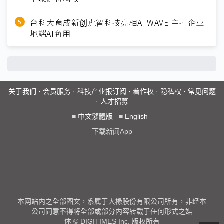
台科大育成新创虎智科技亮相AI WAVE 主打企业
地端AI商用
关于我们
·
会员服务
·
科技产业报订阅
·
着作权
·
隐私权
·
常见问题
·
人才招募
■
中文繁體版
■
English
下载新闻App
本网站内之全部图文，系属于大椽股份有限公司所有，非经本
公司同意不得将全部或部分内容转载于任何形式之媒
体 © DIGITIMES Inc. 版权所有