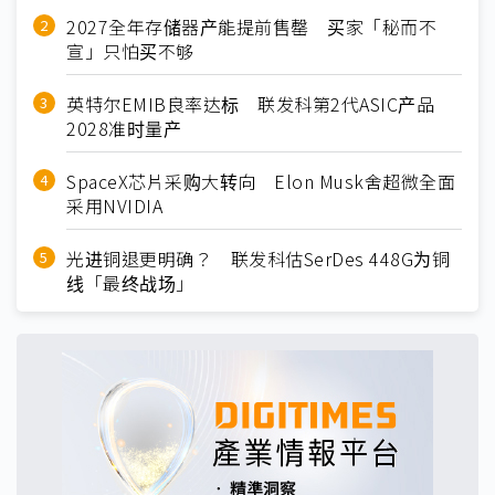
2027全年存储器产能提前售罄 买家「秘而不
宣」只怕买不够
英特尔EMIB良率达标 联发科第2代ASIC产品
2028准时量产
SpaceX芯片采购大转向 Elon Musk舍超微全面
采用NVIDIA
光进铜退更明确？ 联发科估SerDes 448G为铜
线「最终战场」