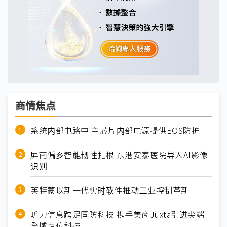
商情焦点
系统内部电路中 主芯片内部电源提供EOS防护
屏南偏乡智能韧性扎根 东港安泰医院导入AI影像
识别
英特蒙以新一代实时软件推动工业控制革新
昕力信息跨足国防科技 携手美商Juxta引进尖端
全域定位科技