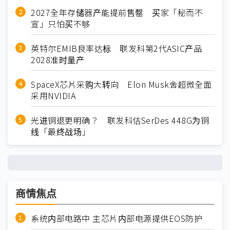
2027全年存储器产能提前售罄 买家「秘而不
宣」只怕买不够
英特尔EMIB良率达标 联发科第2代ASIC产品
2028准时量产
SpaceX芯片采购大转向 Elon Musk舍超微全面
采用NVIDIA
光进铜退更明确？ 联发科估SerDes 448G为铜
线「最终战场」
商情焦点
系统内部电路中 主芯片内部电源提供EOS防护