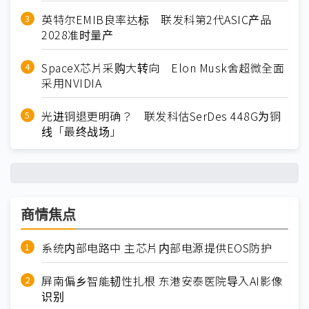
英特尔EMIB良率达标 联发科第2代ASIC产品
2028准时量产
SpaceX芯片采购大转向 Elon Musk舍超微全面
采用NVIDIA
光进铜退更明确？ 联发科估SerDes 448G为铜
线「最终战场」
商情焦点
系统内部电路中 主芯片内部电源提供EOS防护
屏南偏乡智能韧性扎根 东港安泰医院导入AI影像
识别