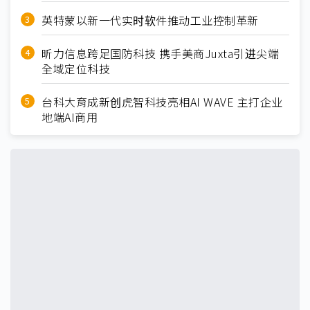
英特蒙以新一代实时软件推动工业控制革新
昕力信息跨足国防科技 携手美商Juxta引进尖端
全域定位科技
台科大育成新创虎智科技亮相AI WAVE 主打企业
地端AI商用