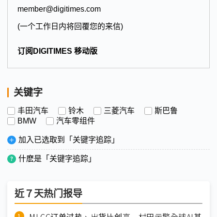
member@digitimes.com
(一个工作日内将回覆您的来信)
订阅DIGITIMES 移动版
关键字
丰田汽车
铃木
三菱汽车
斯巴鲁
BMW
汽车零组件
加入已选取到「关键字追踪」
什麽是「关键字追踪」
近７天热门报导
MLCC订单过热、出货比创高 村田示警全球AI基