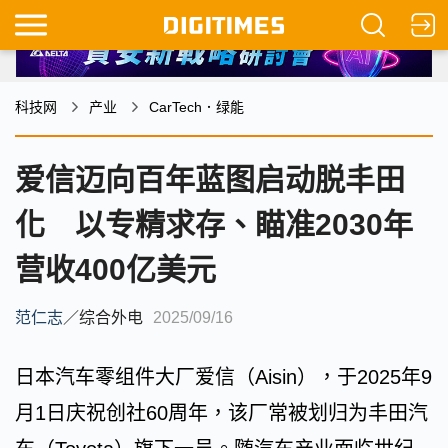
科技网
产业
CarTech．绿能
爱信迈向百年蓝图启动脱丰田
化 以专精求存、瞄准2030年
营收400亿美元
范仁志
／
综合外电
2025/09/16
日本汽车零组件大厂爱信（Aisin），于2025年9
月1日庆祝创社60周年，该厂常被划归为丰田汽