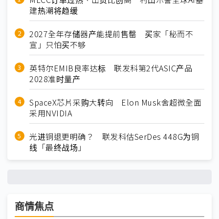
建热潮将趋缓
2027全年存储器产能提前售罄 买家「秘而不
宣」只怕买不够
英特尔EMIB良率达标 联发科第2代ASIC产品
2028准时量产
SpaceX芯片采购大转向 Elon Musk舍超微全面
采用NVIDIA
光进铜退更明确？ 联发科估SerDes 448G为铜
线「最终战场」
商情焦点